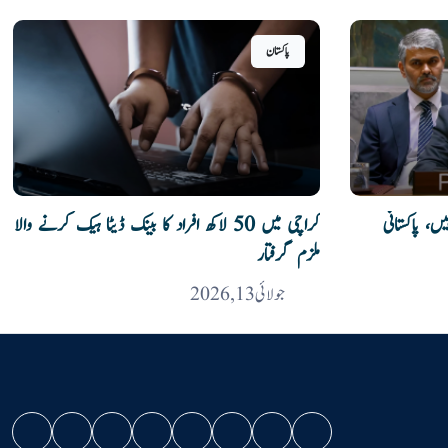
پاکستان
، پاکستانی
کراچی میں 50 لاکھ افراد کا بینک ڈیٹا ہیک کرنے والا
ملزم گرفتار
جولائی 13, 2026