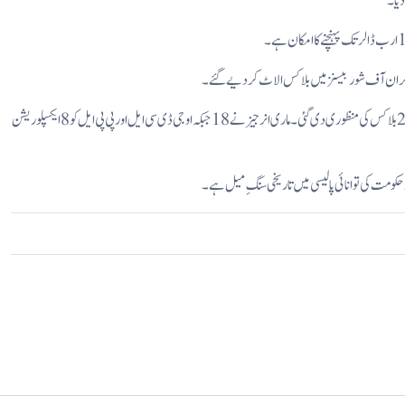
ور مکران آف شور بیسنز میں بلاکس الاٹ کردیے گئے ۔
اعلامیے میں کہا گیا ہے کہ آف شور بڈ راؤنڈ 2025 میں 54 ہزار 600 مربع کلومیٹر رقبے پر محیط 23 بلاکس کی منظوری دی گئی ۔ ماری انرجیز نے 18 جبکہ او جی ڈی سی ایل اور پی پی ایل کو 8 ایکسپلوریشن
 حکومت کی توانائی پالیسی میں تاریخی سنگِ میل ہے۔