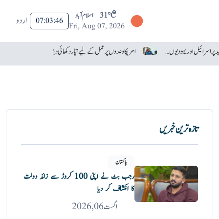
31°C
اسلام آباد
اردو
07:03:47
Fri, Aug 07, 2026
ٹرمپ نے عبدال السید پر اسرائیل اور یہودیوں سے نفرت کا الزام لگا دیا
امریکا وعدوں پر عمل کے لیے تیار دکھائی دیتا ہے: ایران
تازہ ترین خبریں
پاکستان
رجب بٹ نے اپنی 100 کروڑ سے زائد دولت
کا انکشاف کر دیا
اگست 06, 2026