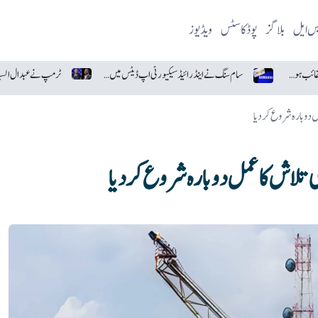
یس ایل
بلاگز
پوڈکاسٹس
ویڈیوز
سام سنگ نے اینڈرائیڈ سیکیورٹی اپ ڈیٹس میں گوگل کو پیچھے چھوڑ دیا