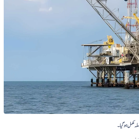
لہ مکمل ہوگیا۔