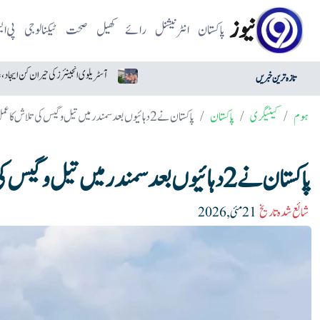
نیوز
پاکستان
انٹرنیشنل
رائے
کھیل
صحت
ٹیکنالوجی
پی ا
امریکا وعدوں پر عمل کے لیے تیار دکھائی دیتا ہے: ایران
آسٹریلوی انجینئرز کی حیران کن ایجاد، غائب ہونے والا ڈرون تیار
تازہ ترین خبریں
ہوم
کیٹیگری
پاکستان
پاکستان نے 2 دہائیوں بعد سمندر میں تیل و گیس کی تلاش کا عمل دوبارہ شروع کر دیا
پاکستان نے 2 دہائیوں بعد سمندر میں تیل و گیس کی تلاش کا عمل دوبارہ شروع کر دیا
شائع شدہ تاریخ