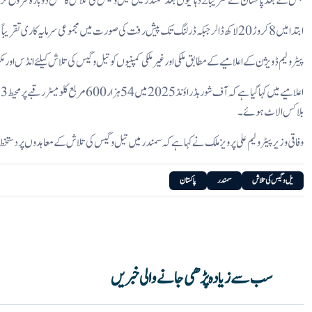
جس کے بعد پاکستان نے تقریباً 2 دہائیوں بعد سمندر میں تیل و گیس کی تلاش کا عمل دوبارہ شروع کر دیا۔
ابتدا میں 8 کروڑ 20 لاکھ ڈالر جبکہ ڈرلنگ تک پیش رفت کی صورت میں مجموعی سرمایہ کاری تقریباً1 ارب ڈالر تک پہنچنے کا امکان ہے ۔
پیٹرولیم ڈویژن کے اعلامیے کے مطابق ملکی اور غیر ملکی کمپنیوں کو تیل و گیس کی تلاش کیلئے انڈس ا
بلاکس الاٹ ہوئے ۔
وفاقی وزیر پیٹرولیم علی پرویز ملک نے کہا ہے کہ سمندر میں تیل و گیس کی تلاش کے معاہدوں پر دستخط
یل و گیس کی تلاش
سمندر
پاکستان
سب سے زیادہ پڑھی جانے والی خبریں