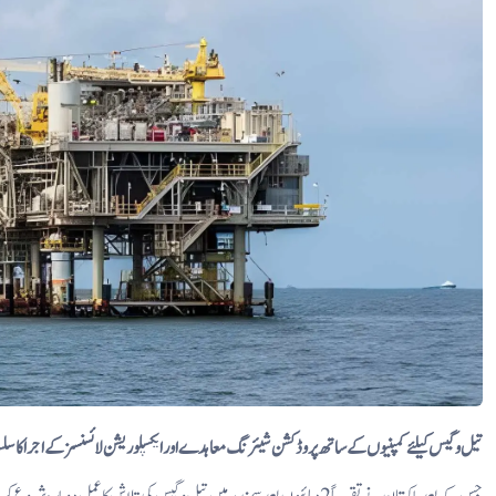
تیل و گیس کیلئے کمپنیوں کے ساتھ پرو ڈکشن شیئرنگ معاہدے اور ایکسپلوریشن لائسنسزکے اجرا کا سلس