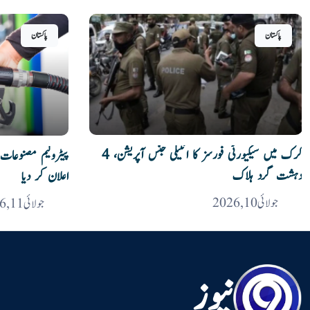
پاکستان
پاکستان
کرک میں سیکیورٹی فورسز کا انٹیلی جنس آپریشن، 4
پیٹرولیم مصنوعات 
دہشت گرد ہلاک
اعلان کر دیا
جولائی 10, 2026
جولائی 11, 2026
نیوز