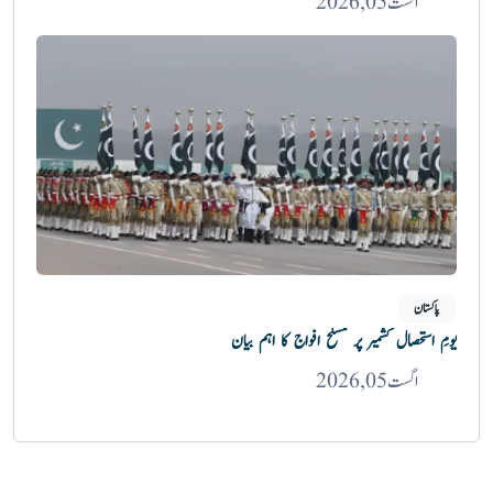
اگست 05, 2026
پاکستان
یومِ استحصال کشمیر پر مسلح افواج کا اہم بیان
اگست 05, 2026