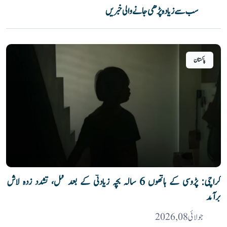
سب سے زیادہ پڑھی جانے والی خبریں
پاکستان
کراچی: پڑوسی کے ہاتھوں 6 سالہ بچہ زیادتی کے بعد قتل، تشدد زدہ لاش
برآمد
جولائی 08, 2026