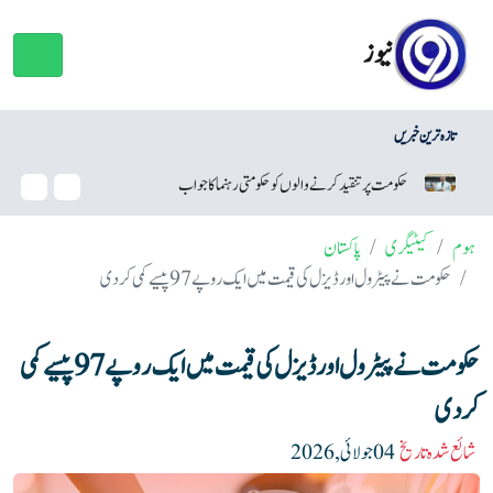
نیوز
تازہ ترین خبریں
د کرنے والوں کو حکومتی رہنما کا جواب
نئی ٹیکنالوجی کولیسٹرول کم کرنے میں م
ہوم
کیٹیگری
پاکستان
حکومت نے پیٹرول اور ڈیزل کی قیمت میں ایک روپے 97 پیسے کمی کر دی
حکومت نے پیٹرول اور ڈیزل کی قیمت میں ایک روپے 97 پیسے کمی
کر دی
شائع شدہ تاریخ