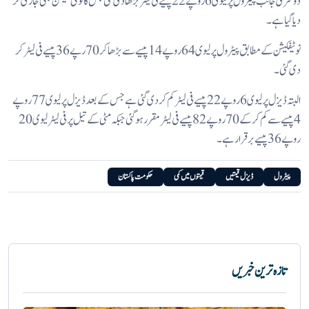
دوسری جانب پیٹرول پر لیوی 6 روپے 22پیسے فی لیٹر بڑ ھا دی گئی جس کا نوٹی فکیشن بھی جاری کر
دیاگیا ہے۔
نوٹیفکیشن کے مطابق پیٹرول پرلیوی 64 روپے 14 پیسے سے بڑھا کر 70 رپے 36 پیسے فی لیٹر کر
دی گئی۔
البتہ ڈیزل پر لیوی 6 روپے 22 پیسے فی لیٹر کم کر دی گئی ہے جس کے بعد ڈیزل پر لیوی 77 روپے
4 پیسے سے کم کر کے 70 روپے82 پیسےفی لیٹر مقرر ہوگئی جبکہ مٹی کے تیل پر فی لیٹر لیوی 20
روپے 36 پیسے برقرار ہے۔
پیٹرول
ڈیزل قیمتیں
قیمتوں میں کمی
حکومت پاکستان
تازہ ترین خبریں