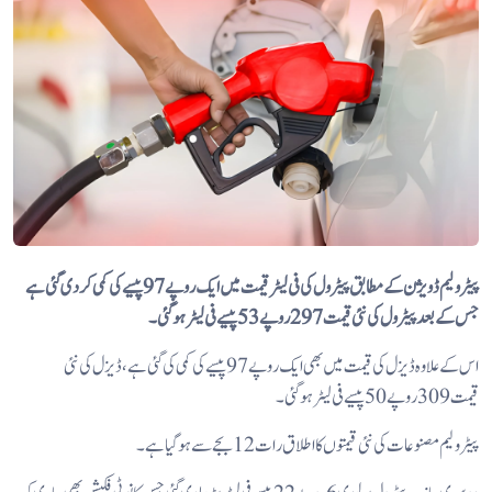
پیٹرولیم ڈویژن کے مطابق پیٹرول کی فی لیٹر قیمت میں ایک روپے 97 پیسے کی کمی کردی گئی ہے
جس کے بعد پیٹرول کی نئی قیمت297 روپے 53 پیسے فی لیٹر ہوگئی۔
اس کے علاوہ ڈیزل کی قیمت میں بھی ایک روپے 97 پیسے کی کمی کی گئی ہے، ڈیزل کی نئی
قیمت 309 روپے 50 پیسے فی لیٹر ہوگئی۔
پیٹرولیم مصنوعات کی نئی قیمتوں کا اطلاق رات 12 بجے سے ہوگیا ہے۔