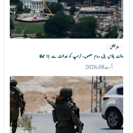
انٹرنیشنل
وائٹ ہاؤس بال روم منصوبہ، ٹرمپ کو عدالت سے بڑا جھٹکا
اگست 08, 2026