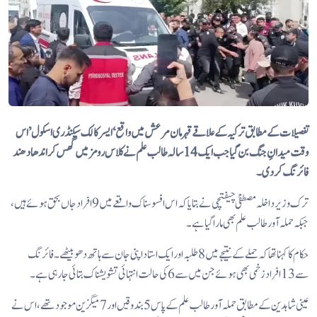
تفصیلات کے مطابق ترکیہ کے علاقے قہرمان مرعش میں واقع ‘ایسر کالک سیکنڈری اسکول’ اس
وقت میدانِ جنگ بن گیا جب ایک 14 سالہ طالب علم نے کلاس رومز میں گھس کر اندھادھند
فائرنگ کر دی۔
ترک وزیر داخلہ مصطفیٰ چیفتچی نے بتایا کہ اس افسوسناک واقعے میں 9 افراد جاں بحق ہوئے ہیں،
جبکہ حملہ آور طالب علم بھی مارا گیا ہے۔
حکام کا کہنا تھا کہ حملے کے نتیجے میں 8 طلبہ اور ایک استاد اپنی جان سے ہاتھ دھو بیٹھے۔ فائرنگ
سے 13 افراد زخمی بھی ہوئے جن میں سے 6 کی حالت انتہائی تشویشناک بتائی جا رہی ہے۔
عینی شاہدین کے مطابق حملہ آور طالب علم کے پاس 5 بندوقیں اور 7 میگزین موجود تھے، اس نے