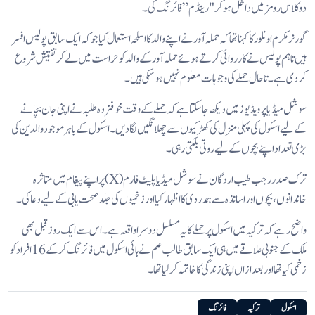
دو کلاس رومز میں داخل ہو کر "رینڈم” فائرنگ کی۔
گورنر مکرم اونلور کا کہنا تھا کہ حملہ آور نے اپنے والد کا اسلحہ استعمال کیا جو کہ ایک سابق پولیس افسر
ہیں تاہم پولیس نے کارروائی کرتے ہوئے حملہ آور کے والد کو حراست میں لے کر تفتیش شروع
کر دی ہے۔ تاحال حملے کی وجوہات معلوم نہیں ہو سکی ہیں۔
سوشل میڈیا پر ویڈیوز میں دیکھا جا سکتا ہے کہ حملے کے وقت خوفزدہ طلبہ نے اپنی جان بچانے
کے لیے اسکول کی پہلی منزل کی کھڑکیوں سے چھلانگیں لگا دیں۔ اسکول کے باہر موجود والدین کی
بڑی تعداد اپنے بچوں کے لیے روتی بلکتی رہی۔
ترک صدر رجب طیب اردگان نے سوشل میڈیا پلیٹ فارم (X) پر اپنے پیغام میں متاثرہ
خاندانوں، بچوں اور اساتذہ سے ہمدردی کا اظہار کیا اور زخمیوں کی جلد صحت یابی کے لیے دعا کی۔
واضح رہے کہ ترکیہ میں اسکول پر حملے کا یہ مسلسل دوسرا واقعہ ہے۔ اس سے ایک روز قبل بھی
ملک کے جنوبی علاقے میں ہی ایک سابق طالب علم نے ہائی اسکول میں فائرنگ کر کے 16 افراد کو
زخمی کیا تھا اور بعد ازاں اپنی زندگی کا خاتمہ کر لیا تھا۔
اسکول
ترکیہ
فائرنگ