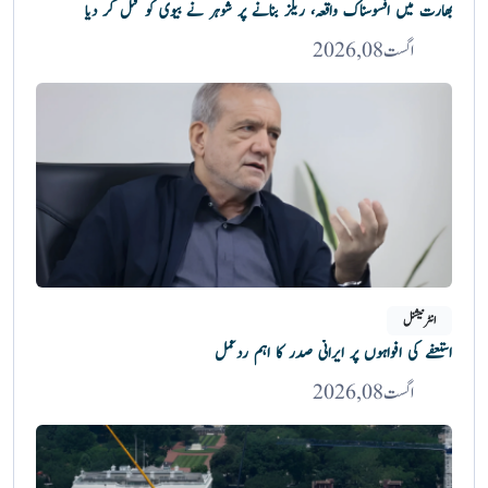
بھارت میں افسوسناک واقعہ، ریلز بنانے پر شوہر نے بیوی کو قتل کر دیا
اگست 08, 2026
انٹرنیشنل
استعفے کی افواہوں پر ایرانی صدر کا اہم ردعمل
اگست 08, 2026