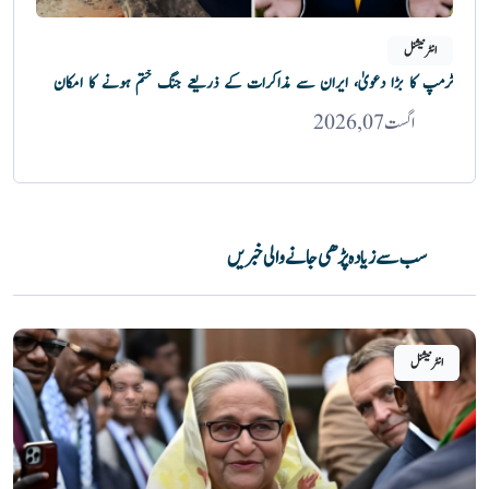
انٹرنیشنل
ٹرمپ کا بڑا دعویٰ، ایران سے مذاکرات کے ذریعے جنگ ختم ہونے کا امکان
اگست 07, 2026
سب سے زیادہ پڑھی جانے والی خبریں
انٹرنیشنل