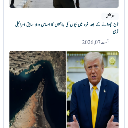
انٹرنیشنل
فوج چھوڑنے کے بعد غزہ میں بچوں کی ہلاکتوں کا احساس ہوا: سابق اسرائیلی
فوجی
اگست 07, 2026