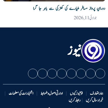
دورانِ پرواز مسافر طیارے کی کھڑکی سے باہر جا گرا
جولائی 11, 2026
نیوز
ہمارا تعارف
|
9 نیوزکیوں
|
ادارتی اصول و ضوابط
|
اشتہارات کی معلومات
|
خبر ارسال کریں
|
رابطہ کریں