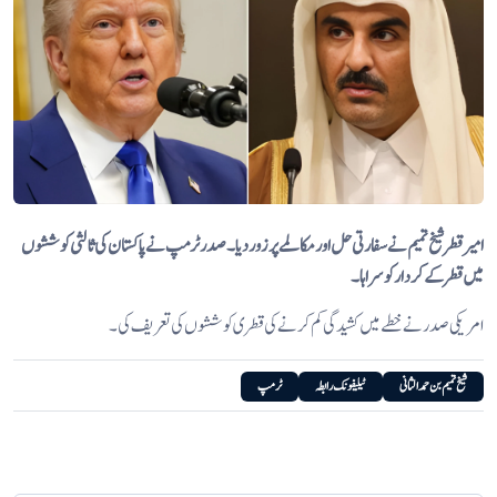
امیر قطر شیخ تمیم نے سفارتی حل اور مکالمے پر زور دیا۔ صدر ٹرمپ نے پاکستان کی ثالثی کوششوں
میں قطر کے کردار کو سراہا۔
امریکی صدر نے خطے میں کشیدگی کم کرنے کی قطری کوششوں کی تعریف کی۔
شیخ تمیم بن حمد الثانی
ٹیلیفونک رابطہ
ٹرمپ