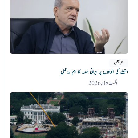
انٹرنیشنل
استعفے کی افواہوں پر ایرانی صدر کا اہم ردعمل
اگست 08, 2026