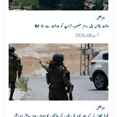
انٹرنیشنل
وائٹ ہاؤس بال روم منصوبہ، ٹرمپ کو عدالت سے بڑا جھٹکا
اگست 08, 2026
انٹرنیشنل
فوج چھوڑنے کے بعد غزہ میں بچوں کی ہلاکتوں کا احساس ہوا: سابق اسرائیلی