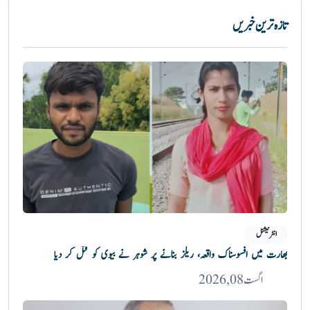
تازہ ترین خبریں
انٹرنیشنل
بھارت میں افسوسناک واقعہ، ریلز بنانے پر شوہر نے بیوی کو قتل کر دیا
اگست 08, 2026