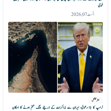
فوجی
اگست 07, 2026
انٹرنیشنل
ٹرمپ کا بڑا دعویٰ، ایران سے مذاکرات کے ذریعے جنگ ختم ہونے کا امکان