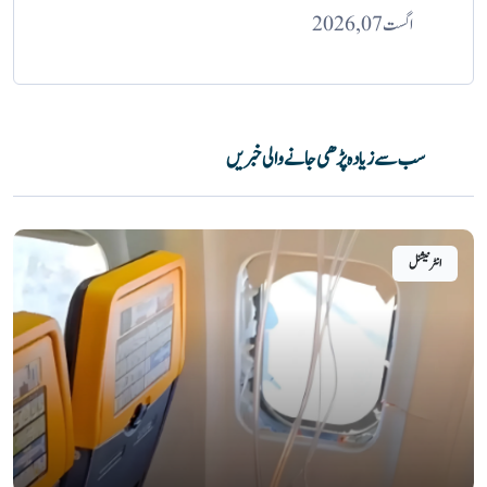
اگست 07, 2026
سب سے زیادہ پڑھی جانے والی خبریں
انٹرنیشنل