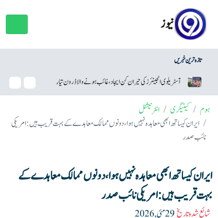
نیوز
تازہ ترین خبریں
یلوی انجینئرز کی حیران کن ایجاد، غائب ہونے والا ڈرون تیار
سام سنگ نے اینڈرائیڈ سیکیور
ہوم
کیٹیگری
انٹرنیشنل
ایران کیساتھ ابھی معاہدہ نہیں ہوا ، دونوں ممالک معاہدے کے بہت قریب ہیں: امریکی
نائب صدر
ایران کیساتھ ابھی معاہدہ نہیں ہوا ، دونوں ممالک معاہدے کے
بہت قریب ہیں: امریکی نائب صدر
شائع شدہ تاریخ