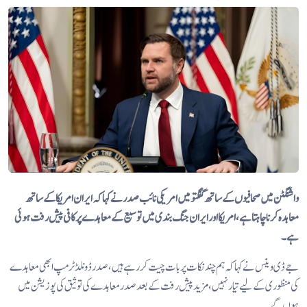
واشنگٹن میں صحافیوں کے ساتھ گفگتو میں امریکی نائب صدر نے کہا کہ ایران امریکاکے ساتھ
معاہدہ کرنا چاہتا ہے، امریکا اور ایران جنگ بندی میں توسیع کے معاہدے پر کافی پیش رفت ہوئی
ہے۔
جے ڈی وینس نے کہا کہ ہم چند نکات پر بات چیت کر رہے ہیں، صدر ڈونلڈ ٹرمپ ابھی معاہدے
کی منظوری کے لیے تیار نہیں، مزید پیش رفت کے بعد صدر معاہدے کی توثیق کی پوزیشن میں
ہوں گے۔