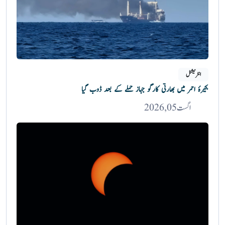
انٹرنیشنل
بحیرۂ احمر میں بھارتی کارگو جہاز حملے کے بعد ڈوب گیا
اگست 05, 2026