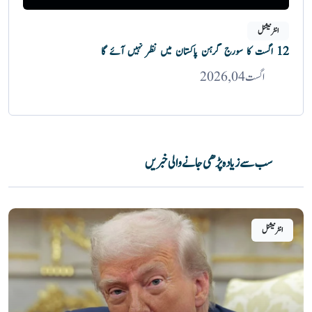
انٹرنیشنل
12 اگست کا سورج گرہن پاکستان میں نظر نہیں آئے گا
اگست 04, 2026
سب سے زیادہ پڑھی جانے والی خبریں
انٹرنیشنل