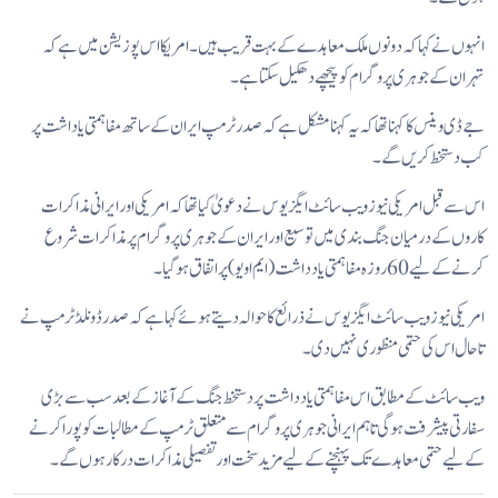
انہوں نےکہا کہ دونوں ملک معاہدے کے بہت قریب ہیں۔ امریکا اس پوزیشن میں ہے کہ
تہران کے جوہری پروگرام کو پیچھے دھکیل سکتا ہے۔
جے ڈی وینس کا کہنا تھا کہ یہ کہنا مشکل ہے کہ صدرٹرمپ ایران کے ساتھ مفاہمتی یاداشت پر
کب دستخط کریں گے۔
اس سے قبل امریکی نیوز ویب سائٹ ایگزیوس نے دعویٰ کیا تھا کہ امریکی اور ایرانی مذاکرات
کاروں کے درمیان جنگ بندی میں توسیع اور ایران کے جوہری پروگرام پر مذاکرات شروع
کرنے کے لیے 60 روزہ مفاہمتی یادداشت (ایم او یو) پر اتفاق ہو گیا۔
امریکی نیوز ویب سائٹ ایگزیوس نے ذرائع کا حوالہ دیتے ہوئے کہا ہے کہ صدر ڈونلڈ ٹرمپ نے
تاحال اس کی حتمی منظوری نہیں دی۔
ویب سائٹ کے مطابق اس مفاہمتی یادداشت پر دستخط جنگ کے آغاز کے بعد سب سے بڑی
سفارتی پیشرفت ہوگی تاہم ایرانی جوہری پروگرام سے متعلق ٹرمپ کے مطالبات کو پورا کرنے
کے لیے حتمی معاہدے تک پہنچنے کے لیے مزید سخت اور تفصیلی مذاکرات درکار ہوں گے۔