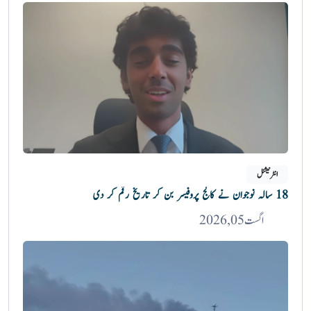
انٹرنیشنل
18 سالہ نوجوان نے کالج پروفیسر بن کر تاریخ رقم کر دی
اگست 05, 2026