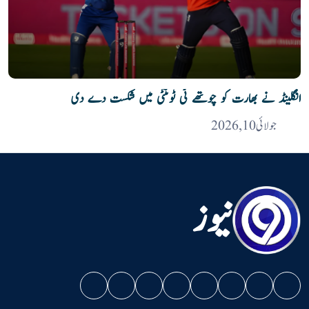
انگلینڈ نے بھارت کو چوتھے ٹی ٹوئنٹی میں شکست دے دی
جولائی 10, 2026
نیوز