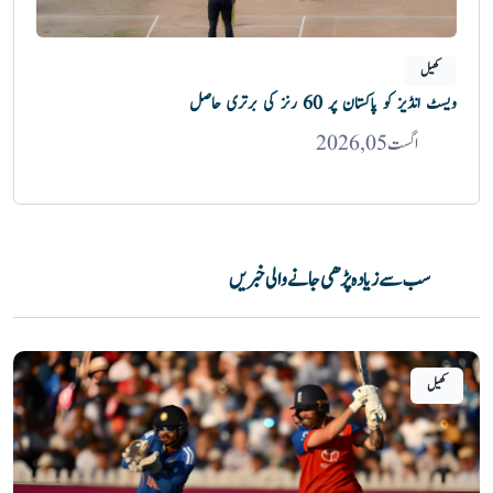
کھیل
ویسٹ انڈیز کو پاکستان پر 60 رنز کی برتری حاصل
اگست 05, 2026
سب سے زیادہ پڑھی جانے والی خبریں
کھیل