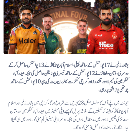
پشاور زلمی نے 17 پوائنٹس کے ساتھ پہلی، اسلام آباد یونائیٹڈ نے 13 پوائنٹس حاصل کرکے
دوسری، ملتان سلطانز نے 12 پوائنٹس کے ساتھ تیسری پوزیشن حاصل کی جبکہ حیدرآباد
کنگزمین کی ٹیم لاہور قلندرز اور کراچی کنگز سے بہتر رن ریٹ کی بنا پر 10 پوائنٹس کے ساتھ
چوتھی پوزیشن پر رہی۔
ایونٹ میں پلے آف کا سلسلہ منگل 28 اپریل سے شرو ع ہوگا، کراچی میں پشاور زلمی اور اسلام
آباد یونائیٹڈ کوالیفائر کھیلیں گے، 29 اپریل کو پہلے ایلی مینیٹر میں حیدرآباد کنگز مین اور ملتان
سلطانز کی ٹیمیں لاہور میں مدمقابل ہوں گی جبکہ دوسرا ایلی مینیٹر یکم مئی کو لاہور میں ہی کھیلا
جائے گا۔ ٹورنامنٹ کا فائنل 3 مئی کو ہوگا۔