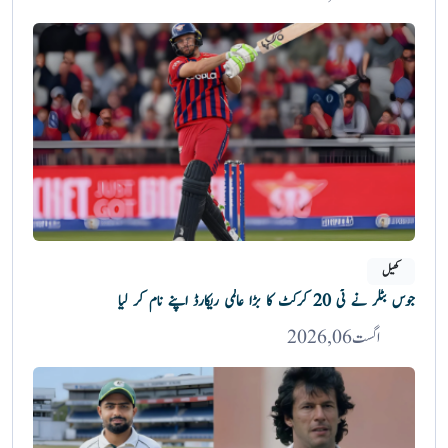
کھیل
جوس بٹلر نے ٹی 20 کرکٹ کا بڑا عالمی ریکارڈ اپنے نام کر لیا
اگست 06, 2026