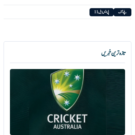
پلے آف
پی ایس ایل 11
تازہ ترین خبریں