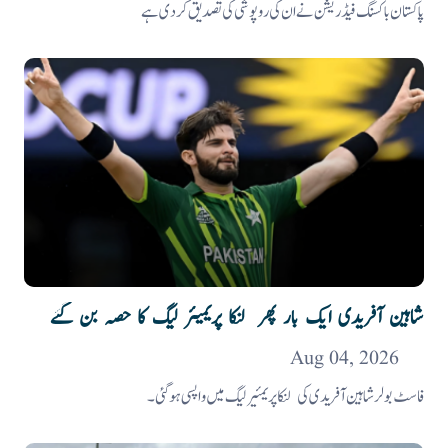
پاکستان باکسنگ فیڈریشن نے ان کی روپوشی کی تصدیق کر دی ہے
شاہین آفریدی ایک بار پھر لنکا پریمیئر لیگ کا حصہ بن گئے
Aug 04, 2026
فاسٹ بولر شاہین آفریدی کی لنکا پریمئیر لیگ میں واپسی ہوگئی۔