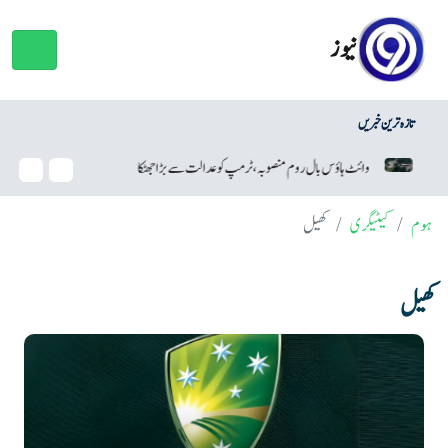
نیوز
تازہ ترین خبریں
وائٹ ہاؤس بال روم منصوبہ، ٹرمپ کو عدالت سے بڑا جھٹکا
فریج ک
ہوم
کیٹیگری
کھیل
کھیل