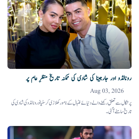
رونالڈو اور جارجینا کی شادی کی ممکنہ تاریخ منظرِ عام پر
Aug 03, 2026
پرتگال سے تعلق رکھنے والے دنیائے فٹبال کے نامور کھلاڑی کرسٹیانو رونالڈو کی شادی کی
تاریخ سامنے آگئی۔