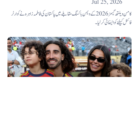
Jul 25, 2026
کامن ویلتھ گیمز 2026 کے ویمن باکسنگ مقابلے میں پاکستان کی فاطمہ زاہرہ نے کوارٹر
فائنل کیلئے کوالیفائی کرلیا۔
ہسپانوی فٹبالر نے لمبے بال رکھنے کی جذباتی وجہ بتا دی
Jul 25, 2026