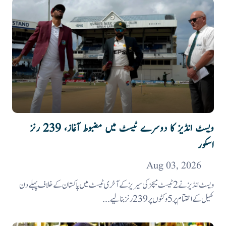
ویسٹ انڈیز کا دوسرے ٹیسٹ میں مضبوط آغاز، 239 رنز
اسکور
Aug 03, 2026
ویسٹ انڈیز نے 2 ٹیسٹ میچز کی سیریز کے آخری ٹیسٹ میں پاکستان کے خلاف پہلے دن
کھیل کے اختتام پر 5 وکٹوں پر 239 رنز بنالیے...