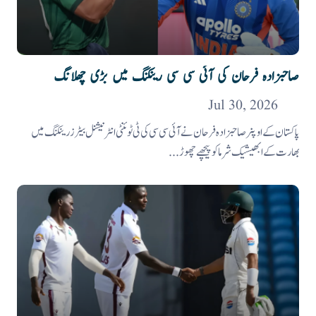
صاحبزادہ فرحان کی آئی سی سی رینکنگ میں بڑی چھلانگ
Jul 30, 2026
پاکستان کے اوپنر صاحبزادہ فرحان نے آئی سی سی کی ٹی ٹوئنٹی انٹرنیشنل بیٹرز رینکنگ میں
بھارت کے ابھیشیک شرما کو پیچھے چھوڑ...