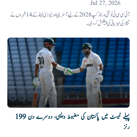
Jul 27, 2026
آئی سی سی ٹی ٹوئنٹی ورلڈکپ 2028 کے لیے آسٹریلیا اور نیوزی لینڈ کے 14 شہروں نے
میچز کی میزبانی کی پیشکش کردی۔
پہلے ٹیسٹ میں پاکستان کی مضبوط واپسی، دوسرے دن 199
رنز