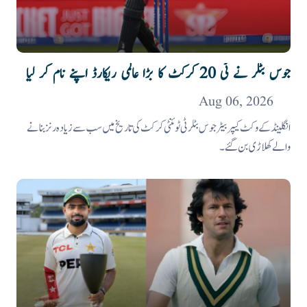
جوس بٹلر نے ٹی 20 کرکٹ کا بڑا عالمی ریکارڈ اپنے نام کر لیا
Aug 06, 2026
انگلینڈ کے وکٹ کیپر بیٹر جوس بٹلر ٹی ٹوئنٹی کرکٹ کی تاریخ میں سب سے زیادہ رنز بنانے
والے کھلاڑی بن گئے۔