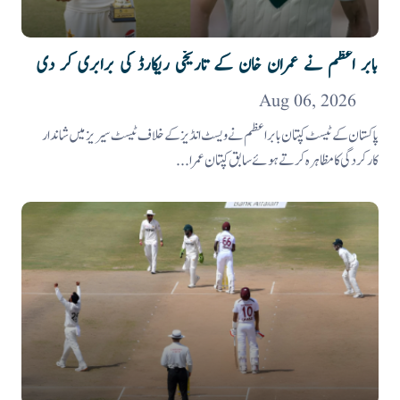
بابر اعظم نے عمران خان کے تاریخی ریکارڈ کی برابری کر دی
Aug 06, 2026
پاکستان کے ٹیسٹ کپتان بابر اعظم نے ویسٹ انڈیز کے خلاف ٹیسٹ سیریز میں شاندار
کارکردگی کا مظاہرہ کرتے ہوئے سابق کپتان عمرا...