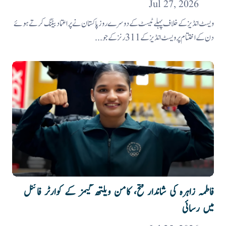
Jul 27, 2026
ویسٹ انڈیز کے خلاف پہلے ٹیسٹ کے دوسرےروز پاکستان نے پراعتماد بیٹنگ کرتے ہوئے
دن کے اختتام پر ویسٹ انڈیز کے 311 رنز کے جو...
فاطمہ زاہرہ کی شاندار فتح، کامن ویلتھ گیمز کے کوارٹر فائنل
میں رسائی