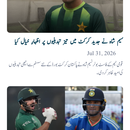
نسیم شاہ نے جدید کرکٹ میں تیز تبدیلیوں پر اظہارِ خیال کیا
Jul 31, 2026
قومی ٹیم کے فاسٹ بولر نسیم شاہ نے پاکستان کرکٹ بورڈ کے نئے سسٹم سے اچھی تبدیلیوں
کی امید ظاہر کر دی۔