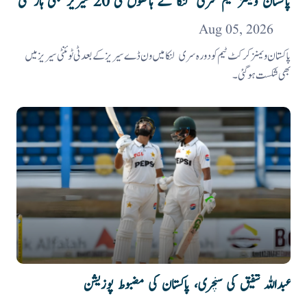
پاکستان ویمنز ٹیم سری لنکا کے ہاتھوں ٹی 20 سیریز بھی ہار گئی
Aug 05, 2026
پاکستان ویمنز کرکٹ ٹیم کو دورہ سری لنکا میں ون ڈے سیریز کے بعد ٹی ٹوئنٹی سیریز میں
بھی شکست ہو گئی۔
عبداللہ شفیق کی سنچری، پاکستان کی مضبوط پوزیشن