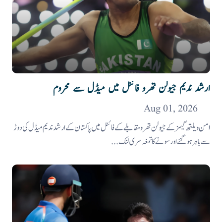
ارشد ندیم جیولن تھرو فائنل میں میڈل سے محروم
Aug 01, 2026
امن ویلتھ گیمز کے جیولن تھرو مقابلے کے فائنل میں پاکستان کے ارشد ندیم میڈل کی دوڑ
سے باہر ہوگئے اور سونے کا تمغہ سری لنک...