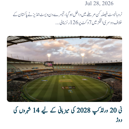
Jul 28, 2026
ٹروبا ٹیسٹ فیصلہ کن مرحلے میں داخل ہوگیا، تیسرے دن ویسٹ انڈیز نے پاکستان کے
خلاف دوسری اننگز میں 7 وکٹ پر 126 رنز بنالی...
ٹی 20 ورلڈکپ 2028 کی میزبانی کے لیے 14 شہروں کی
دوڑ