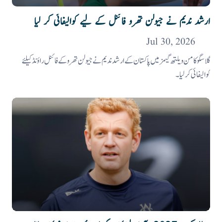
ارشد ندیم نے جیولن تھرو فائنل کے لیے کوالیفائی کر لیا
Jul 30, 2026
گلاسگو کامن ویلتھ گیمز میں پاکستان کے ارشد ندیم نے جیولن تھرو کے فائنل راؤنڈ کیلئے
کوالیفائی کرلیا۔