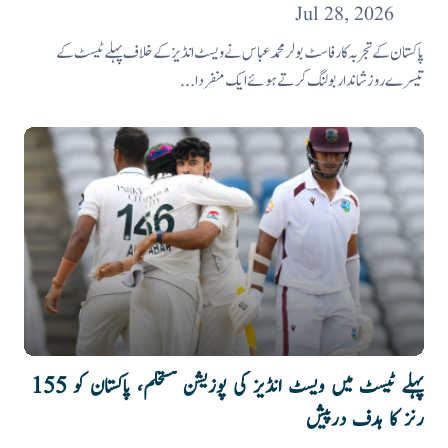
Jul 28, 2026
پاکستان کے تجربہ کار فاسٹ بولر محمد عباس نے ویسٹ انڈیز کے خلاف پہلے ٹیسٹ کے
تیسرے روز شاندار بولنگ کرتے ہوئے ایک منفرد ا...
پہلے ٹیسٹ میں ویسٹ انڈیز کی پوزیشن مستحکم، پاکستان کو 155
رنز کا ہدف درپیش