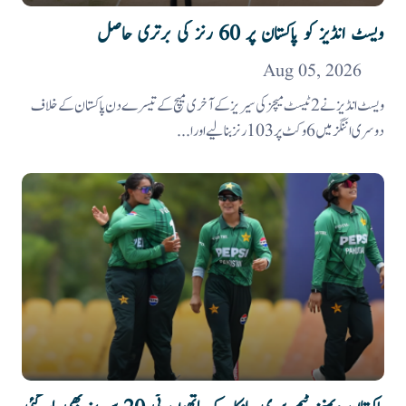
ویسٹ انڈیز کو پاکستان پر 60 رنز کی برتری حاصل
Aug 05, 2026
ویسٹ انڈیز نے 2 ٹیسٹ میچز کی سیریز کے آخری میچ کے تیسرے دن پاکستان کے خلاف
دوسری اننگز میں 6 وکٹ پر 103رنز بنالیے اور ا...