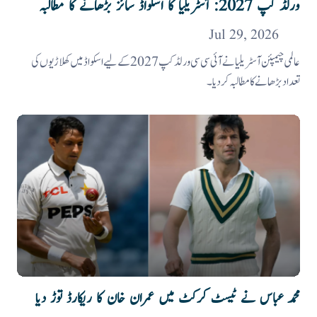
ورلڈ کپ 2027: آسٹریلیا کا اسکواڈ سائز بڑھانے کا مطالبہ
Jul 29, 2026
عالمی چیمپئن آسٹریلیا نے آئی سی سی ورلڈکپ 2027 کے لیے اسکواڈ میں کھلاڑیوں کی
تعداد بڑھانے کا مطالبہ کردیا۔
محمد عباس نے ٹیسٹ کرکٹ میں عمران خان کا ریکارڈ توڑ دیا