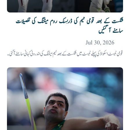
شکست کے بعد قومی ٹیم کی ڈریسنگ روم میٹنگ کی تفصیلات
سامنے آ گئیں
Jul 30, 2026
قومی ٹیسٹ اسکواڈ کی پہلے ٹیسٹ میں شکست کے بعد ٹیم میٹنگ کی اندرونی کہانی سامنے آگئی۔