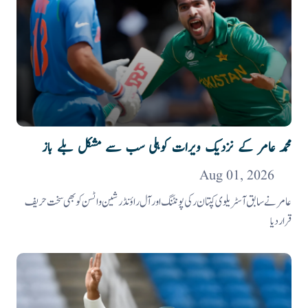
محمد عامر کے نزدیک ویرات کوہلی سب سے مشکل بلے باز
Aug 01, 2026
عامر نے سابق آسٹریلوی کپتان رکی پونٹنگ اور آل راؤنڈر شین واٹسن کو بھی سخت حریف
قرار دیا