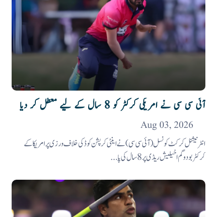
آئی سی سی نے امریکی کرکٹر کو 8 سال کے لیے معطل کر دیا
Aug 03, 2026
انٹرنیشنل کرکٹ کونسل (آئی سی سی ) نے اینٹی کرپشن کوڈ کی خلاف ورزی پر امریکا کے
کرکٹر بودوگم اخیلیش ریڈی پر 8 سال کی پا...