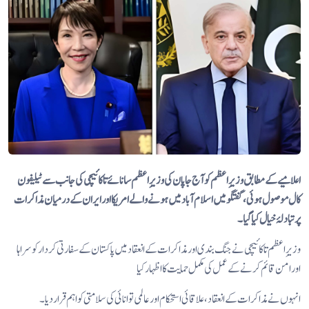
اعلامیے کے مطابق وزیرِ اعظم کو آج جاپان کی وزیرِ اعظم سانائے تاکائیچی کی جانب سے ٹیلیفون
کال موصول ہوئی، گفتگو میں اسلام آباد میں ہونے والے امریکا اور ایران کے درمیان مذاکرات
پر تبادلۂ خیال کیا گیا۔
وزیرِ اعظم تاکائیچی نے جنگ بندی اور مذاکرات کے انعقاد میں پاکستان کے سفارتی کردار کو سراہا
اور امن قائم کرنے کے عمل کی مکمل حمایت کا اظہار کیا
انہوں نے مذاکرات کے انعقاد، علاقائی استحکام اور عالمی توانائی کی سلامتی کو اہم قرار دیا۔