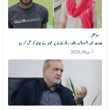
انٹرنیشنل
بھارت میں افسوسناک واقعہ، ریلز بنانے پر شوہر نے بیوی کو قتل کر دیا
اگست 08, 2026