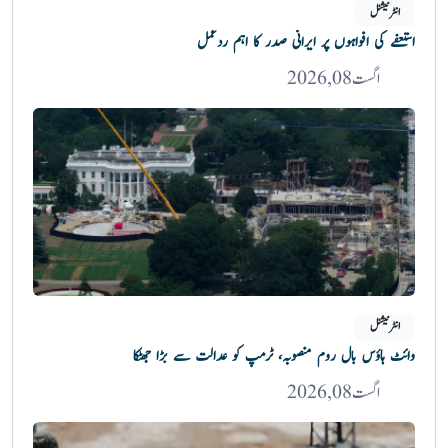
انٹرنیشنل
استعفے کی افواہوں پر ایرانی صدر کا اہم ردعمل
اگست 08, 2026
انٹرنیشنل
وائٹ ہاؤس بال روم منصوبہ، ٹرمپ کو عدالت سے بڑا جھٹکا
اگست 08, 2026