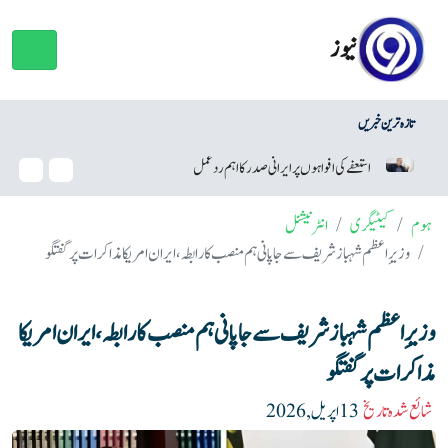
نیوز
تازہ ترین خبریں
 پر ایرانی صدر کا اہم ردعمل
وائٹ ہاؤس بال روم منصوبہ، ٹرمپ کو عدا
ہوم
کیٹیگری
انٹرنیشنل
وزیرِ اعظم شہباز شریف سے جاپانی ہم منصب کا رابطہ، ایران امریکا مذاکرات پر گفتگو
وزیرِ اعظم شہباز شریف سے جاپانی ہم منصب کا رابطہ، ایران امریکا
مذاکرات پر گفتگو
شائع شدہ تاریخ