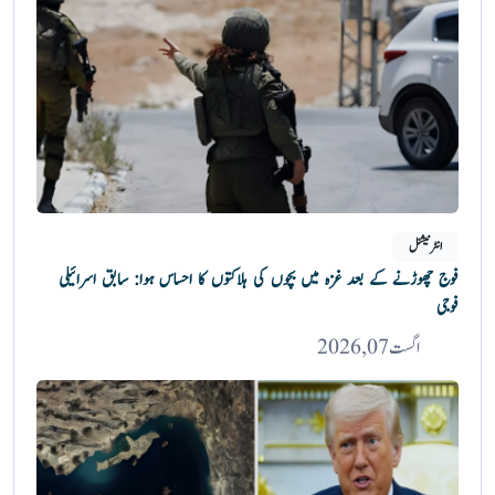
انٹرنیشنل
فوج چھوڑنے کے بعد غزہ میں بچوں کی ہلاکتوں کا احساس ہوا: سابق اسرائیلی
فوجی
اگست 07, 2026