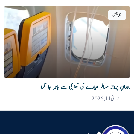
انٹرنیشنل
دورانِ پرواز مسافر طیارے کی کھڑکی سے باہر جا گرا
جولائی 11, 2026