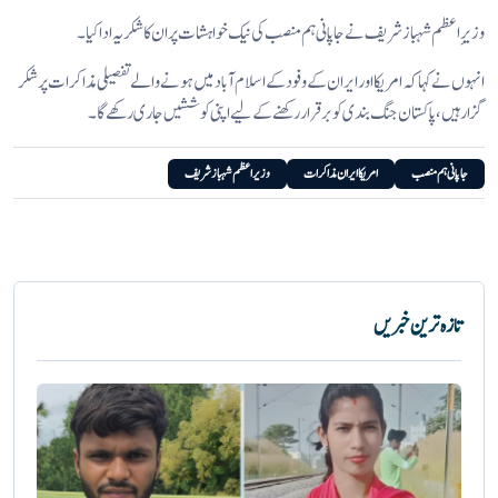
وزیرِ اعظم شہباز شریف نے جاپانی ہم منصب کی نیک خواہشات پر ان کا شکریہ ادا کیا۔
انہوں نے کہا کہ امریکا اور ایران کے وفود کے اسلام آباد میں ہونے والے تفصیلی مذاکرات پر شکر
گزار ہیں، پاکستان جنگ بندی کو برقرار رکھنے کے لیے اپنی کوششیں جاری رکھے گا۔
جاپانی ہم منصب
امریکا ایران مذاکرات
وزیر اعظم شہباز شریف
تازہ ترین خبریں