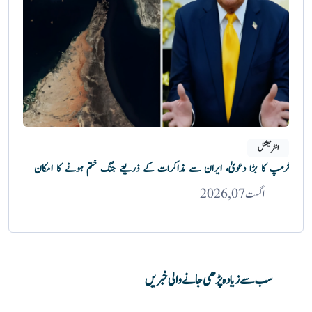
انٹرنیشنل
ٹرمپ کا بڑا دعویٰ، ایران سے مذاکرات کے ذریعے جنگ ختم ہونے کا امکان
اگست 07, 2026
سب سے زیادہ پڑھی جانے والی خبریں