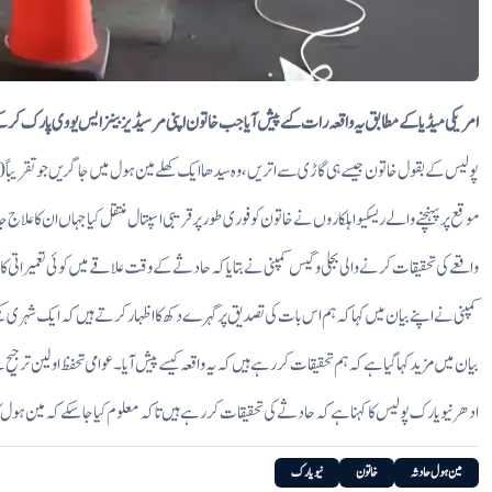
امریکی میڈیا کے مطابق یہ واقعہ رات گئے پیش آیا جب خاتون اپنی مرسیڈیز بینز ایس یو وی پارک کر
پولیس کے بقول خاتون جیسے ہی گاڑی سے اتریں، وہ سیدھا ایک کھلے مین ہول میں جاگریں جو تقریباً 10 فٹ سے بھی زیادہ گہرا تھا۔ کافی نیچے گرنے کے باعث وہ شدید زخمی ہوکر بے ہوش ہوگئیں۔
موقع پر پہنچنے والے ریسکیو اہلکاروں نے خاتون کو فوری طور پر قریبی اسپتال منتقل کیا جہاں ان کا علاج ج
واقعے کی تحقیقات کرنے والی بجلی و گیس کمپنی نے بتایا کہ حادثے کے وقت علاقے میں کوئی تعمیراتی کام جاری نہیں تھا
کمپنی نے اپنے بیان میں کہا کہ ہم اس بات کی تصدیق پر گہرے دکھ کا اظہار کرتے ہیں کہ ایک شہری 
بیان میں مزید کہا گیا ہے کہ ہم تحقیقات کررہے ہیں کہ یہ واقعہ کیسے پیش آیا۔ عوامی تحفظ اولین ترج
ادھر نیویارک پولیس کا کہنا ہے کہ حادثے کی تحقیقات کررہے ہیں تاکہ معلوم کیا جاسکے کہ مین ہول 
مین ہول حادثہ
خاتون
نیویارک