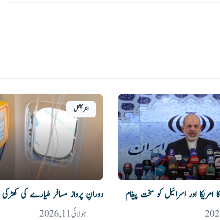
انٹرنیشنل
ا امریکا اور اسرائیل کو سخت پیغام
دورانِ پرواز مسافر طیارے کی کھڑکی 
جولائی 11, 2026