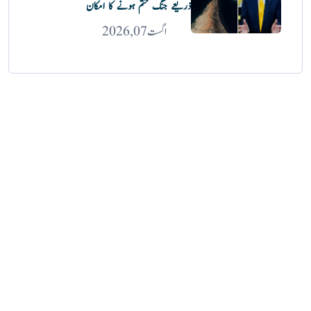
ذریعے جنگ ختم ہونے کا امکان
اگست 07, 2026