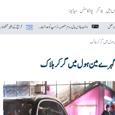
یس ایل
بلاگز
پوڈکاسٹس
ویڈیوز
وائٹ ہاؤس بال روم منصوبہ، ٹرمپ کو عدالت سے بڑا جھٹکا
فریج