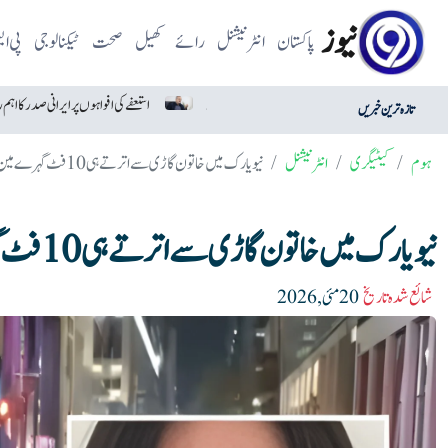
نیوز
پاکستان
انٹرنیشنل
رائے
کھیل
صحت
ٹیکنالوجی
پی ا
میکسیکو سے درآمد ہری مرچ امریکا میں خطرناک قرار
استعفے کی افواہوں پر ایرانی صدر کا اہم ردعمل
تازہ ترین خبریں
ہوم
کیٹیگری
انٹرنیشنل
نیویارک میں خاتون گاڑی سے اترتے ہی 10 فٹ گہرے مین ہول میں گر کر ہلاک
نیویارک میں خاتون گاڑی سے اترتے ہی 10 فٹ گہرے مین ہول میں گر کر ہلاک
شائع شدہ تاریخ