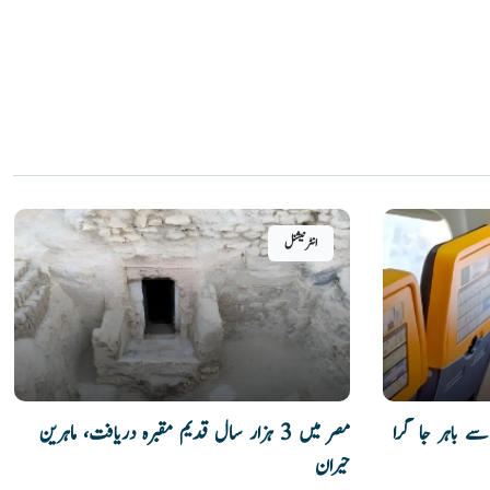
انٹرنیشنل
سے باہر جا گرا
مصر میں 3 ہزار سال قدیم مقبرہ دریافت، ماہرین
حیران