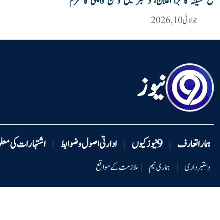
شیخ حسینہ کا بڑا اعلان، دسمبر میں وطن واپسی کا عزم
جولائی 10, 2026
نیوز
ہمارا تعارف
9 نیوزکیوں
ادارتی اصول و ضوابط
اشتہارات کی معل
|
|
|
دستبرداری
|
ہماری ٹیم
|
ملازمت کے مواقع