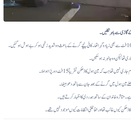
کے گاڑی سے باہر نکلیں۔
اری تھا لیکن وہ جانبر نہ ہوسکیں۔
 جب کہ مین ہول کا ڈھکن تقریباً 15 فٹ دور پڑا ہوا ملا۔
کھلے مین ہول میں گرنے کے بعد جان سے ہاتھ دھو بیٹھا۔
یح ہے۔ متاثرہ خاندان کے ساتھ ہمدردی کا اظہار کرتے ہیں۔
کا ڈھکن کیوں غائب تھا اور حفاظتی انتظامات کیوں موجود نہیں تھے۔