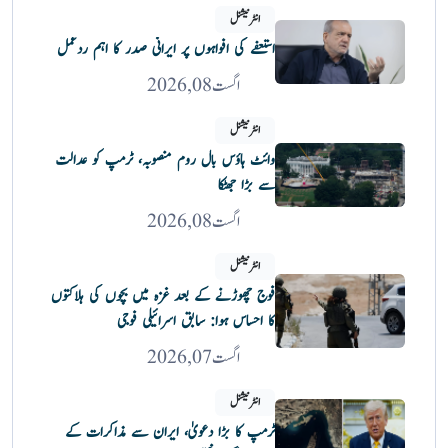
انٹرنیشنل
استعفے کی افواہوں پر ایرانی صدر کا اہم ردعمل
اگست 08, 2026
انٹرنیشنل
وائٹ ہاؤس بال روم منصوبہ، ٹرمپ کو عدالت
سے بڑا جھٹکا
اگست 08, 2026
انٹرنیشنل
فوج چھوڑنے کے بعد غزہ میں بچوں کی ہلاکتوں
کا احساس ہوا: سابق اسرائیلی فوجی
اگست 07, 2026
انٹرنیشنل
ٹرمپ کا بڑا دعویٰ، ایران سے مذاکرات کے