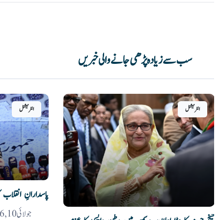
سب سے زیادہ پڑھی جانے والی خبریں
انٹرنیشنل
انٹرنیشنل
پاسدارانِ انقلاب ک
جولائی 10, 2026