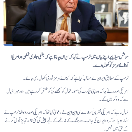
سوشل میڈیا پر اپنے بیان میں ٹرمپ نے کہا کہ ایران چاہتا ہے کہ جتنی جلدی ممکن ہو امریکا
آبنائے ہرمز کو کھول دے۔
ٹرمپ کے مطابق ایران نے مطالبہ کیا ہے کہ آبنائے ہرمز فوری کھول دی جائے۔
امریکی صدر نے کہا کہ وہ اپنی قیادت کی صورتحال کو سمجھنے کی کوشش کر رہے ہیں ، اور میرا خیال
ہے کہ وہ کر لیں گے۔
خیال رہے کہ امریکی نشریاتی ادارے سی این این نے دعویٰ کیا تھا کہ امریکی صدر ڈونلڈ ٹرمپ نے
اشارہ دیا ہے کہ وہ ایران کی جانب سے جنگ کے خاتمے کے لیے پیش کی گئی تازہ تجایز قبول کرنے
کے حق میں نہیں۔