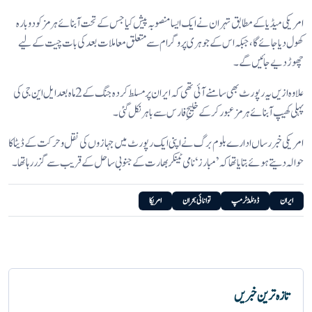
امریکی میڈیا کے مطابق تہران نے ایک ایسا منصوبہ پیش کیا جس کے تحت آبنائے ہرمز کو دوبارہ
کھول دیا جائے گا، جبکہ اس کے جوہری پروگرام سے متعلق معاملات بعد کی بات چیت کے لیے
چھوڑ دیے جائیں گے۔
علاوہ ازیں یہ رپورٹ بھی سامنے آئی تھی کہ ایران پر مسلط کردہ جنگ کے 2 ماہ بعد ایل این جی کی
پہلی کھیپ آبنائے ہرمز عبور کر کے خلیجِ فارس سے باہر نکل گئی۔
امریکی خبر رساں ادارے بلوم برگ نے اپنی ایک رپورٹ میں جہازوں کی نقل و حرکت کے ڈیٹا کا
حوالہ دیتے ہوئے بتایا تھا کہ ’مبارز‘ نامی ٹینکر بھارت کے جنوبی ساحل کے قریب سے گزر رہا تھا۔
ایران
ڈونلڈٹرمپ
توانائی بحران
امریکا
تازہ ترین خبریں