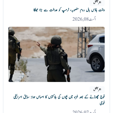
انٹرنیشنل
وائٹ ہاؤس بال روم منصوبہ، ٹرمپ کو عدالت سے بڑا جھٹکا
اگست 08, 2026
انٹرنیشنل
فوج چھوڑنے کے بعد غزہ میں بچوں کی ہلاکتوں کا احساس ہوا: سابق اسرائیلی
فوجی
اگست 07, 2026