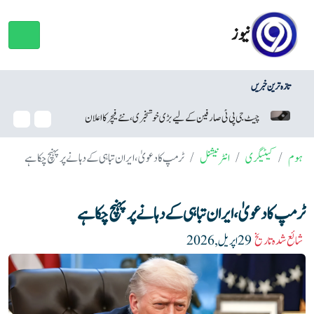
نیوز
تازہ ترین خبریں
 بڑی خوشخبری، نئے فیچر کا اعلان
ڈیپ فیک ویڈیوز کیا ہیں اور انہیں کیسے پہچانا جائے؟
ہوم
کیٹیگری
انٹرنیشنل
ٹرمپ کا دعویٰ، ایران تباہی کے دہانے پر پہنچ چکا ہے
ٹرمپ کا دعویٰ، ایران تباہی کے دہانے پر پہنچ چکا ہے
شائع شدہ تاریخ