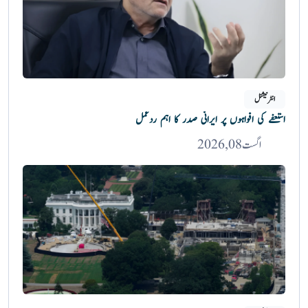
انٹرنیشنل
استعفے کی افواہوں پر ایرانی صدر کا اہم ردعمل
اگست 08, 2026