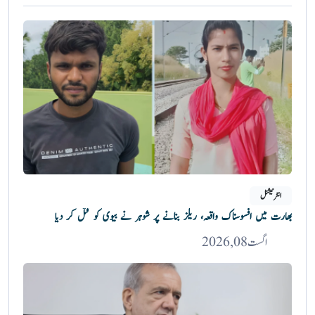
انٹرنیشنل
بھارت میں افسوسناک واقعہ، ریلز بنانے پر شوہر نے بیوی کو قتل کر دیا
اگست 08, 2026