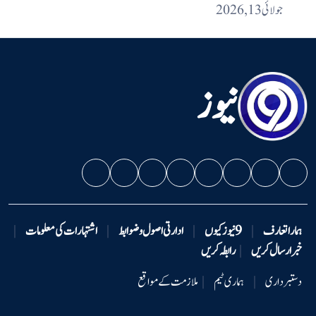
جولائی 13, 2026
نیوز
ہمارا تعارف
|
9 نیوزکیوں
|
ادارتی اصول و ضوابط
|
اشتہارات کی معلومات
|
خبر ارسال کریں
|
رابطہ کریں
دستبرداری
|
ہماری ٹیم
|
ملازمت کے مواقع