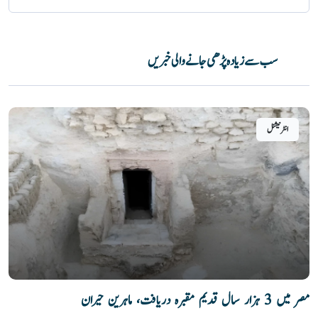
سب سے زیادہ پڑھی جانے والی خبریں
انٹرنیشنل
مصر میں 3 ہزار سال قدیم مقبرہ دریافت، ماہرین حیران