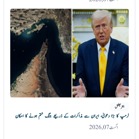
انٹرنیشنل
ٹرمپ کا بڑا دعویٰ، ایران سے مذاکرات کے ذریعے جنگ ختم ہونے کا امکان
اگست 07, 2026