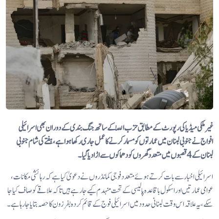
غیر ملکی میڈیا کی رپورٹ کے مطابق حزب اللّٰہ کے ساتھ جنگ بندی کے دوران بھی اسرائیلی
افواج نے جنوبی لبنان میں عمارتوں کو مسمار کرنے کا عمل جاری رکھا ہوا ہے، ہفتے کی شام جنوبی
لبنان کے 4 قصبوں میں متعدد گھروں کو دھماکوں سے اڑا دیا گیا۔
اسرائیلی اخبار سے بات کرتے ہوئے متعدد فوجی کمانڈروں نے دعویٰ کیا ہے کہ رہائشی مکانات،
عوامی عمارتیں اور اسکول باقاعدہ پالیسی کے تحت منہدم کیے جا رہے ہیں تاکہ علاقے کو صاف کیا جا
سکے، یہ علاقہ اس وقت لبنانی حدود میں اسرائیلی فوج کے قائم کردہ بفر زون کا حصہ بتایا جا رہا ہے۔