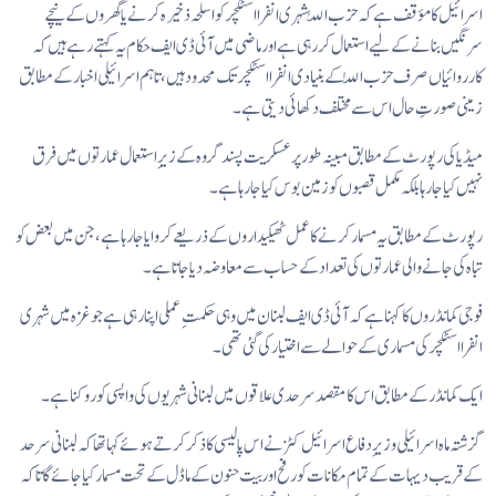
اسرائیل کا مؤقف ہے کہ حزب اللّٰہ شہری انفرااسٹکچر کو اسلحہ ذخیرہ کرنے یا گھروں کے نیچے
سرنگیں بنانے کے لیے استعمال کر رہی ہے اور ماضی میں آئی ڈی ایف حکام یہ کہتے رہے ہیں کہ
کارروائیاں صرف حزب اللّٰہ کے بنیادی انفرااسٹکچر تک محدود ہیں، تاہم اسرائیلی اخبار کے مطابق
زمینی صورتِ حال اس سے مختلف دکھائی دیتی ہے۔
میڈیا کی رپورٹ کے مطابق مبینہ طور پر عسکریت پسند گروہ کے زیرِ استعمال عمارتوں میں فرق
نہیں کیا جا رہا بلکہ مکمل قصبوں کو زمین بوس کیا جا رہا ہے۔
رپورٹ کے مطابق یہ مسمار کرنے کا عمل ٹھیکیداروں کے ذریعے کروایا جا رہا ہے، جن میں بعض کو
تباہ کی جانے والی عمارتوں کی تعداد کے حساب سے معاوضہ دیا جاتا ہے۔
فوجی کمانڈروں کا کہنا ہے کہ آئی ڈی ایف لبنان میں وہی حکمتِ عملی اپنا رہی ہے جو غزہ میں شہری
انفرااسٹکچر کی مسماری کے حوالے سے اختیار کی گئی تھی۔
ایک کمانڈر کے مطابق اس کا مقصد سرحدی علاقوں میں لبنانی شہریوں کی واپسی کو روکنا ہے۔
گزشتہ ماہ اسرائیلی وزیرِ دفاع اسرائیل کٹز نے اس پالیسی کا ذکر کرتے ہوئے کہا تھا کہ لبنانی سرحد
کے قریب دیہات کے تمام مکانات کو رفح اور بیت حنون کے ماڈل کے تحت مسمار کیا جائے گا تاکہ