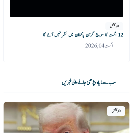
انٹرنیشنل
12 اگست کا سورج گرہن پاکستان میں نظر نہیں آئے گا
اگست 04, 2026
سب سے زیادہ پڑھی جانے والی خبریں
انٹرنیشنل