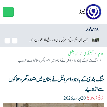
نیوز
تازہ ترین خبریں
 سیکیورٹی فورسز کی بڑی کارروائی، 10 خوارج ہلاک
نئے صوبوں کا معاملہ، مراد عل
ہوم
کیٹیگری
انٹرنیشنل
جنگ بندی کے باوجود اسرائیل نے لبنان میں متعدد گھر دھماکوں سے اڑا دیے
جنگ بندی کے باوجود اسرائیل نے لبنان میں متعدد گھر دھماکوں
سے اڑا دیے
شائع شدہ تاریخ