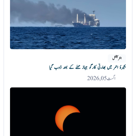
انٹرنیشنل
بحیرۂ احمر میں بھارتی کارگو جہاز حملے کے بعد ڈوب گیا
اگست 05, 2026