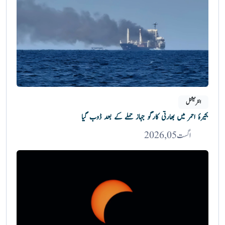
انٹرنیشنل
بحیرۂ احمر میں بھارتی کارگو جہاز حملے کے بعد ڈوب گیا
اگست 05, 2026