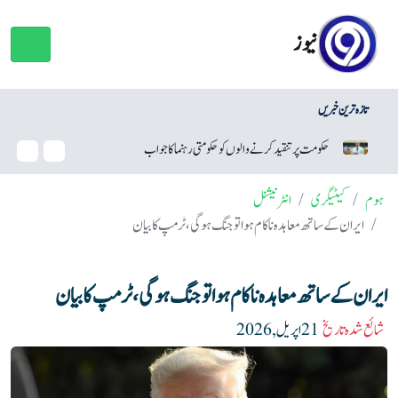
نیوز
تازہ ترین خبریں
حکومت پر تنقید کرنے والوں کو حکومتی رہنما کا جواب
نئی ٹیکنالو
ہوم
کیٹیگری
انٹرنیشنل
ایران کے ساتھ معاہدہ ناکام ہوا تو جنگ ہوگی، ٹرمپ کا بیان
ایران کے ساتھ معاہدہ ناکام ہوا تو جنگ ہوگی، ٹرمپ کا بیان
شائع شدہ تاریخ