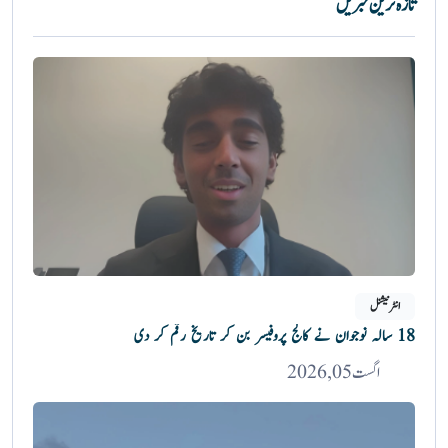
تازہ ترین خبریں
انٹرنیشنل
18 سالہ نوجوان نے کالج پروفیسر بن کر تاریخ رقم کر دی
اگست 05, 2026