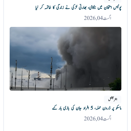
پولیس امتحان میں ناکامی، بھارتی لڑکی نے زندگی کا خاتمہ کر لیا
اگست 04, 2026
انٹرنیشنل
ماسکو پر ڈرون حملہ، 5 افراد جان کی بازی ہار گئے
اگست 04, 2026