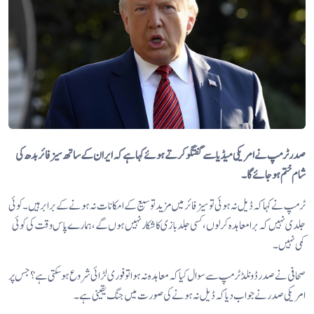
صدر ٹرمپ نے امریکی میڈیا سے گفتگو کرتے ہوئے کہا ہے کہ ایران کے ساتھ سیز فائر بدھ کی
شام ختم ہو جائے گا۔
ٹرمپ نے کہا کہ ڈیل نہ ہوئی تو سیز فائر میں مزید توسیع کے امکانات نہ ہونے کے برابر ہیں۔ کوئی
جلدی نہیں کہ برا معاہدہ کرلوں، کسی جلد بازی کا شکار نہیں ہوں گے، ہمارے پاس وقت کی کوئی
کمی نہیں۔
صحافی نے صدر ڈونلڈ ٹرمپ سے سوال کیا کہ معاہدہ نہ ہوا تو فوری لڑائی شروع ہو سکتی ہے؟ جس پر
امریکی صدر نے جواب دیا کہ ڈیل نہ ہونے کی صورت میں جنگ یقینی ہے۔