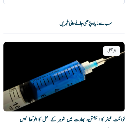
سب سے زیادہ پڑھی جانے والی خبریں
انٹرنیشنل
ٹوائلٹ کلینر کا انجیکشن، بھارت میں شوہر کے قتل کا انوکھا کیس