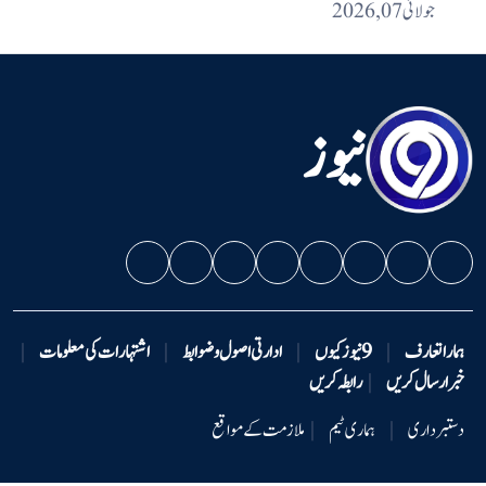
جولائی 07, 2026
نیوز
ہمارا تعارف
|
9 نیوزکیوں
|
ادارتی اصول و ضوابط
|
اشتہارات کی معلومات
|
خبر ارسال کریں
|
رابطہ کریں
دستبرداری
|
ہماری ٹیم
|
ملازمت کے مواقع