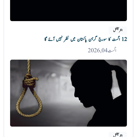
انٹرنیشنل
12 اگست کا سورج گرہن پاکستان میں نظر نہیں آئے گا
اگست 04, 2026
انٹرنیشنل