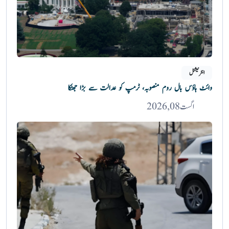
انٹرنیشنل
وائٹ ہاؤس بال روم منصوبہ، ٹرمپ کو عدالت سے بڑا جھٹکا
اگست 08, 2026