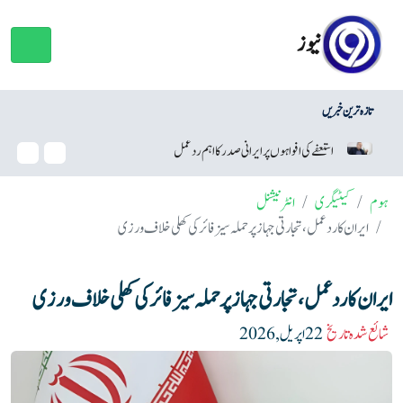
نیوز
تازہ ترین خبریں
افواہوں پر ایرانی صدر کا اہم ردعمل
وائٹ ہاؤس بال روم منصوبہ، ٹرمپ 
ہوم
کیٹیگری
انٹرنیشنل
ایران کا ردعمل، تجارتی جہاز پر حملہ سیزفائر کی کھلی خلاف ورزی
ایران کا ردعمل، تجارتی جہاز پر حملہ سیزفائر کی کھلی خلاف ورزی
شائع شدہ تاریخ