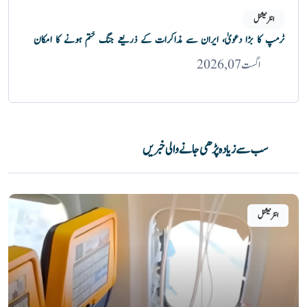
انٹرنیشنل
ٹرمپ کا بڑا دعویٰ، ایران سے مذاکرات کے ذریعے جنگ ختم ہونے کا امکان
اگست 07, 2026
سب سے زیادہ پڑھی جانے والی خبریں
انٹرنیشنل