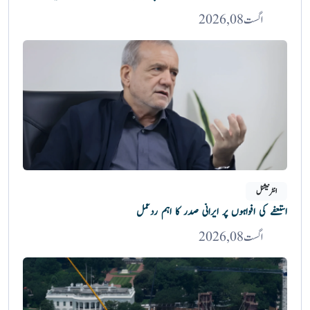
اگست 08, 2026
انٹرنیشنل
استعفے کی افواہوں پر ایرانی صدر کا اہم ردعمل
اگست 08, 2026