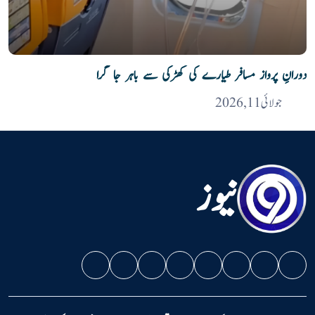
دورانِ پرواز مسافر طیارے کی کھڑکی سے باہر جا گرا
جولائی 11, 2026
نیوز