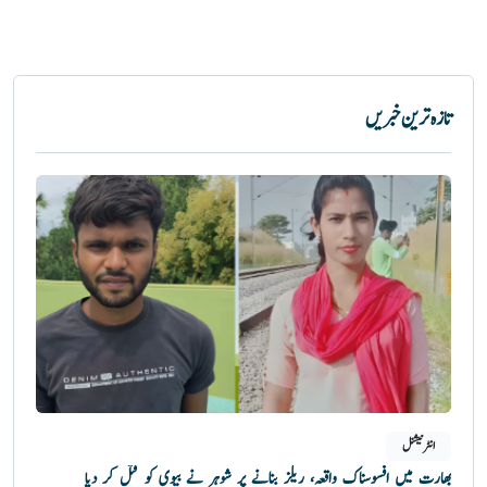
تازہ ترین خبریں
انٹرنیشنل
بھارت میں افسوسناک واقعہ، ریلز بنانے پر شوہر نے بیوی کو قتل کر دیا