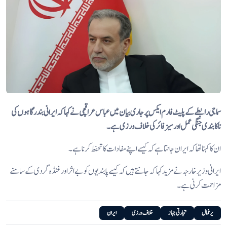
سماجی رابطے کے پلیٹ فارم ایکس پر جاری بیان میں عباس عراقچی نے کہا کہ ایرانی بندرگاہوں کی
ناکا بندی جنگی عمل اور سیزفائر کی خلاف ورزی ہے۔
ان کا کہنا تھا کہ ایران جانتا ہے کہ کیسے اپنے مفادات کا تحفط کرنا ہے۔
ایرانی وزیر خارجہ نے مزید کہا کہ جانتے ہیں کہ کیسے پابندیوں کو بے اثر اور غنڈہ گردی کے سامنے
مزاحمت کرنی ہے۔
یرغمال
تجارتی جہاز
خلاف ورزی
ایران