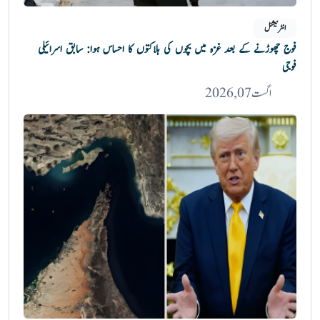
انٹرنیشنل
فوج چھوڑنے کے بعد غزہ میں بچوں کی ہلاکتوں کا احساس ہوا: سابق اسرائیلی
فوجی
اگست 07, 2026