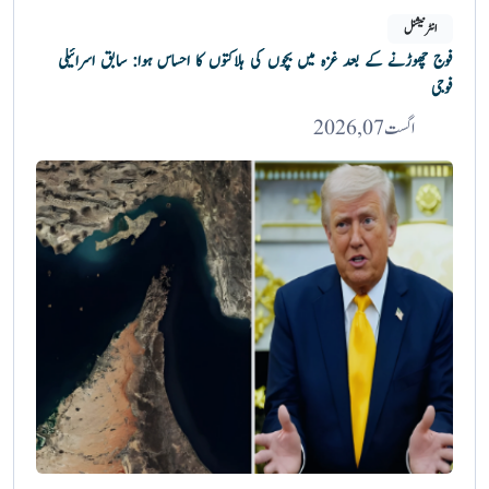
انٹرنیشنل
فوج چھوڑنے کے بعد غزہ میں بچوں کی ہلاکتوں کا احساس ہوا: سابق اسرائیلی
فوجی
اگست 07, 2026