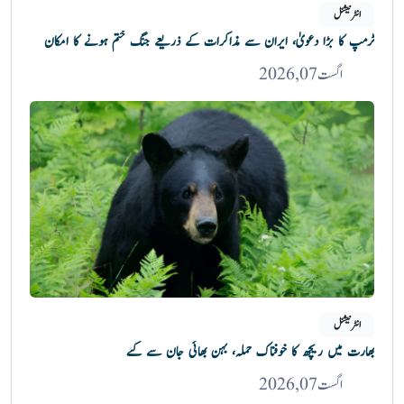
انٹرنیشنل
ٹرمپ کا بڑا دعویٰ، ایران سے مذاکرات کے ذریعے جنگ ختم ہونے کا امکان
اگست 07, 2026
انٹرنیشنل
بھارت میں ریچھ کا خوفناک حملہ، بہن بھائی جان سے گئے
اگست 07, 2026