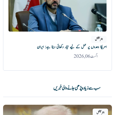
انٹرنیشنل
امریکا وعدوں پر عمل کے لیے تیار دکھائی دیتا ہے: ایران
اگست 06, 2026
سب سے زیادہ پڑھی جانے والی خبریں
انٹرنیشنل