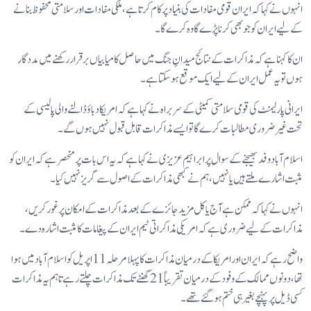
انہوں نے کہا کہ ایران قومی مفادات کی بنیاد پر کام کرتا ہے، ملکی مفادات اور سلامتی محفوظ بنانے
کے لیے ایران کو جو بھی کرنا پڑے گا وہ کرے گا۔
ان کا کہنا ہے کہ مذاکرات کے نتائج میدانِ جنگ میں حاصل کامیابیاں برقرار رکھنے میں مددگار
ہوں تو یہ عمل ایران کے لیے ایک موقع ہو سکتا ہے۔
ایرانی پارلیمنٹ کی قومی سلامتی کمیٹی کے سربراہ نے کہا ہے کہ امریکا دباؤ ڈالنے والی پالیسی کے
تحت غیر ضروری مطالبات کرے گا تو ایسے مذاکرات قابل قبول نہیں ہوں گے۔
اسلام آباد وفد بھیجنے کے سوال پر ابراہیم عزیزی نے کہا ہے کہ یہ اس بات پر منحصر ہے کہ ایران کو
مثبت اشارے ملتے ہیں یا نہیں، ہم نے کبھی مذاکرات کے اصول سے گریز نہیں کیا۔
انہوں نے کہا کہ ممکن ہے آج یا کل مزید جائزے کے بعد مذاکرات کے امکان پر غور کریں،
مذاکرات کے لیے ضروری ہے کہ امریکی مذاکراتی ٹیم ایران کے پیغامات کا مثبت اشارہ دے۔
واضح رہے کہ ایران اور امریکا کے درمیان مذاکرات کا پہلا مرحلہ 11 اپریل کو اسلام آباد میں ہوا
تھا، دونوں ممالک کے وفود کے درمیان تقریباً 21 گھنٹے تک مذاکرات چلتے رہے تاہم یہ مذاکرات
کسی ڈیل پر پہنچے بغیر ہی ختم ہو گئے تھے۔