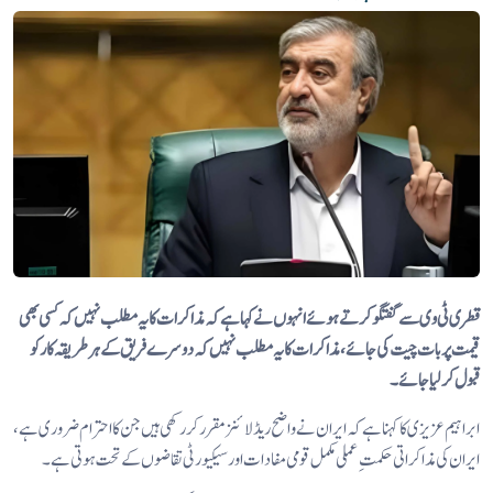
قطری ٹی وی سے گفتگو کرتے ہوئے انہوں نے کہا ہے کہ مذاکرات کا یہ مطلب نہیں کہ کسی بھی
قیمت پر بات چیت کی جائے، مذاکرات کا یہ مطلب نہیں کہ دوسرے فریق کے ہر طریقہ کار کو
قبول کر لیا جائے۔
ابراہیم عزیزی کا کہنا ہے کہ ایران نے واضح ریڈ لائنز مقرر کر رکھی ہیں جن کا احترام ضروری ہے،
ایران کی مذاکراتی حکمتِ عملی مکمل قومی مفادات اور سیکیورٹی تقاضوں کے تحت ہوتی ہے۔