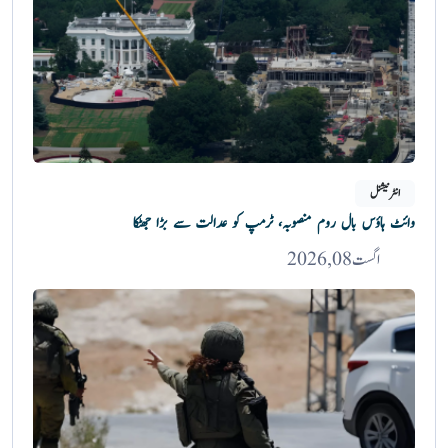
انٹرنیشنل
وائٹ ہاؤس بال روم منصوبہ، ٹرمپ کو عدالت سے بڑا جھٹکا
اگست 08, 2026