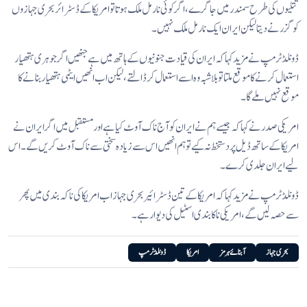
تتلیوں کی طرح سمندر میں جا گرے، اگر کوئی نارمل ملک ہوتا تو امریکا کے ڈسٹرائر بحری جہازوں
کو گزرنے دیتا لیکن ایران ایک نارمل ملک نہیں۔
ڈونلڈ ٹرمپ نے مزید کہا کہ ایران کی قیادت جنونیوں کے ہاتھ میں ہے جنھیں اگر جوہری ہتھیار
استعمال کرنے کا موقع ملتا تو بلاشبہ وہ اسے استعمال کر ڈالتے، لیکن اب انھیں ایٹمی ہتھیار بنانے کا
موقع نہیں ملے گا۔
امریکی صدر نے کہا کہ جیسے ہم نے ایران کو آج ناک آوٹ کیا ہے اور مستقبل میں اگر ایران نے
امریکا کے ساتھ ڈیل پر دستخط نہ کیے تو ہم انھیں اس سے زیادہ سختی سے ناک آوٹ کریں گے۔ اس
لیے ایران جلدی کرے۔
ڈونلڈ ٹرمپ نے مزید کہا کہ امریکا کے تین ڈسٹرائیر بحری جہاز اب امریکا کی ناکہ بندی میں پھر
سے حصہ لیں گے، امریکی ناکابندی اسٹیل کی دیوار ہے۔
بحری جہاز
آبنائے ہرمز
امریکا
ڈونلڈ ٹرمپ