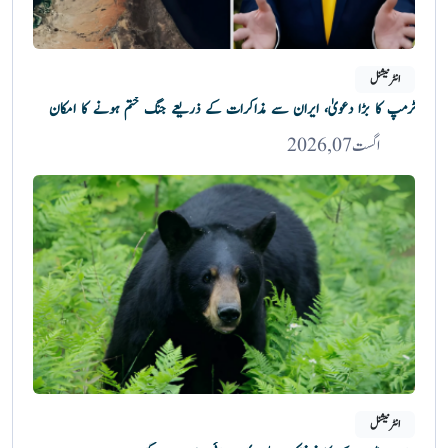
انٹرنیشنل
ٹرمپ کا بڑا دعویٰ، ایران سے مذاکرات کے ذریعے جنگ ختم ہونے کا امکان
اگست 07, 2026
انٹرنیشنل