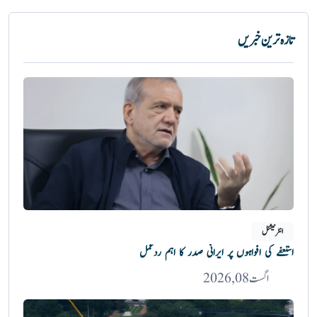
تازہ ترین خبریں
انٹرنیشنل
استعفے کی افواہوں پر ایرانی صدر کا اہم ردعمل
اگست 08, 2026