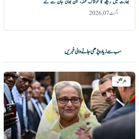
بھارت میں ریچھ کا خوفناک حملہ، بہن بھائی جان سے گئے
اگست 07, 2026
سب سے زیادہ پڑھی جانے والی خبریں
انٹرنیشنل