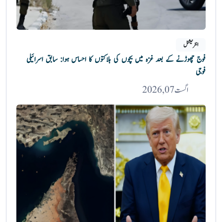
انٹرنیشنل
فوج چھوڑنے کے بعد غزہ میں بچوں کی ہلاکتوں کا احساس ہوا: سابق اسرائیلی
فوجی
اگست 07, 2026