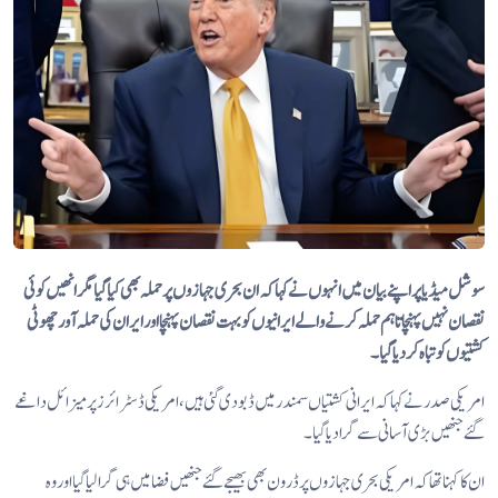
سوشل میڈیا پر اپنے بیان میں انہوں نے کہا کہ ان بحری جہازوں پر حملہ بھی کیا گیا مگر انھیں کوئی
نقصان نہیں پہنچا تاہم حملہ کرنے والے ایرانیوں کو بہت نقصان پہنچا اور ایران کی حملہ آور چھوٹی
کشتیوں کو تباہ کر دیا گیا۔
امریکی صدر نے کہا کہ ایرانی کشتیاں سمندر میں ڈبو دی گئی ہیں، امریکی ڈسٹرائرز پر میزائل داغے
گئے جنھیں بڑی آسانی سے گرا دیا گیا۔
ان کا کہنا تھا کہ امریکی بحری جہازوں پر ڈرون بھی بھیجے گئے جنھیں فضا میں ہی گرا لیا گیا اور وہ