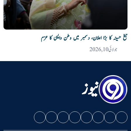
شیخ حسینہ کا بڑا اعلان، دسمبر میں وطن واپسی کا عزم
جولائی 10, 2026
نیوز