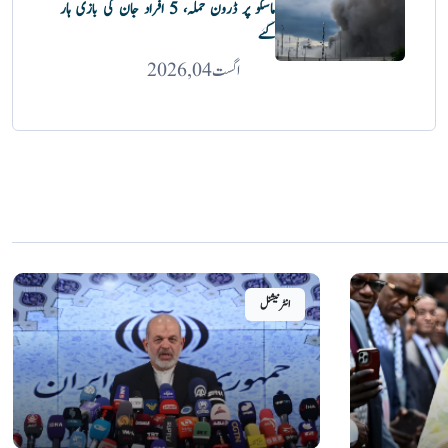
ماسکو پر ڈرون حملہ، 5 افراد جان کی بازی ہار
گئے
اگست 04, 2026
انٹرنیشنل