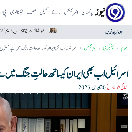
نیوز
پاکستان
انٹرنیشنل
رائے
کھیل
صحت
ٹیکنالوجی
پی ا
حکومت پر تنقید کرنے والوں کو حکومتی رہنما کا جواب
عبدالمالک بلوچ کا 18ویں ترمیم کے تحفظ پر زور
تازہ ترین خبریں
ہوم
کیٹیگری
انٹرنیشنل
اسرائیل اب بھی ایران کیساتھ حالتِ جنگ میں ہے، نیتن یا
اسرائیل اب بھی ایران کیساتھ حالتِ جنگ میں ہے،
شائع شدہ تاریخ