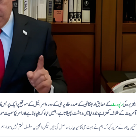
الجزیرہ کی
رپورٹ
کے مطابق ارجنٹائن کے صدر خاویر ملی کے دورہ اسرائیل کے موقع پر ایک پریس ک
آمریت کے خلاف کھڑا ہے جو دنیا میں دہشت پھیلاتا ہے، ہمیں تباہ کرنا چاہتا ہے اور امریکا سمیت مو
نتین یاہو نے مزید کہا کہ ہم نے بہت سی کامیابیاں حاصل کی ہیں لیکن ابھی یہ سلسلہ ختم نہیں ہوا، ہم