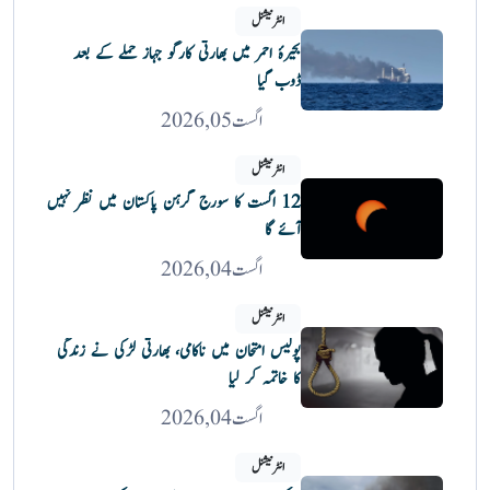
انٹرنیشنل
بحیرۂ احمر میں بھارتی کارگو جہاز حملے کے بعد
ڈوب گیا
اگست 05, 2026
انٹرنیشنل
12 اگست کا سورج گرہن پاکستان میں نظر نہیں
آئے گا
اگست 04, 2026
انٹرنیشنل
پولیس امتحان میں ناکامی، بھارتی لڑکی نے زندگی
کا خاتمہ کر لیا
اگست 04, 2026
انٹرنیشنل