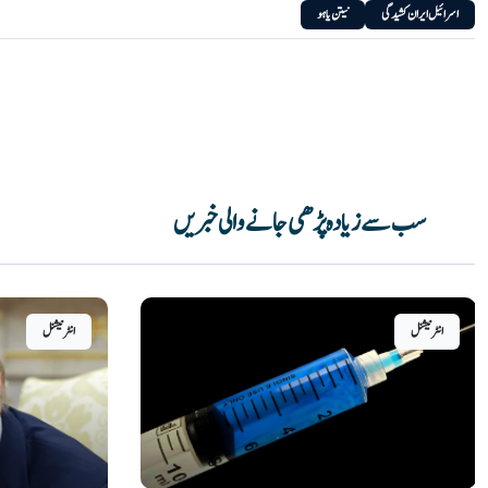
اسرائیل ایران کشیدگی
نیتن یاہو
سب سے زیادہ پڑھی جانے والی خبریں
انٹرنیشنل
انٹرنیشنل