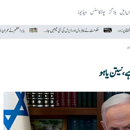
یس ایل
بلاگز
پوڈکاسٹس
ویڈیوز
حکومت نے پیٹرول اور ڈیزل کی نئی قیمتیں جاری کر دیں
ہو
 نیتن یاہو