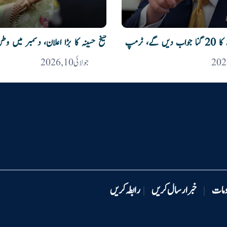
گے، ٹرمپ
شیخ حسینہ کا بڑا اعلان، دسمبر میں وط
جولائی 10, 2026
ومات
خبر ارسال کریں
رابطہ کریں
|
|