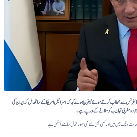
انفرنس سے خطاب کرتے ہوئے نیتن یاہو نے کہا کہ اسرائیل امریکا کے ساتھ مل کر ایران کی
جودہ مغربی
تہذیب کو مٹانے کے درپے ہے۔
 حالت جنگ میں ہیں اور کسی بھی لمحے نئی صورتحال سامنے آ سکتی ہے