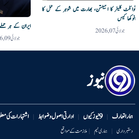
ٹوائلٹ کلینر کا انجیکشن، بھارت میں شوہر کے قتل کا
انوکھا کیس
ایران کے ہر حملے کا 20 گنا جواب دیں 
جولائی 07, 2026
جولائی 09, 2026
نیوز
ہمارا تعارف
9 نیوزکیوں
ادارتی اصول و ضوابط
اشتہارات کی معل
|
|
|
دستبرداری
|
ہماری ٹیم
|
ملازمت کے مواقع