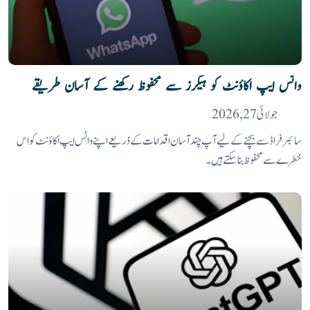
واٹس ایپ اکاؤنٹ کو ہیکرز سے محفوظ رکھنے کے آسان طریقے
جولائی 27, 2026
سائبر فراڈ سے بچنے کے لیے آپ چند آسان اقدامات کے ذریعے اپنے واٹس ایپ اکاؤنٹ کو اس
خطرے سے محفوظ بنا سکتے ہیں۔