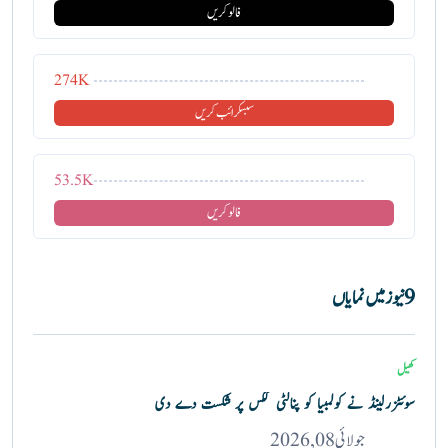
فالو کریں
274K
سبسکرائب کریں
53.5K
فالو کریں
9 نیوز میں نمایاں
کھیل
سوئٹزرلینڈ نے کولمبیا کو پنالٹی ککس پر شکست دے دی
جولائی 08, 2026