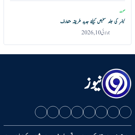
صحت
کینسر کی جلد تشخیص کیلئے جدید طریقہ متعارف
جولائی 10, 2026
نیوز