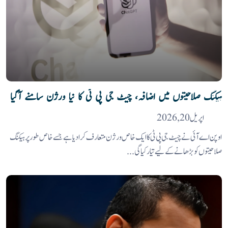
ہیکنگ صلاحیتوں میں اضافہ، چیٹ جی پی ٹی کا نیا ورژن سامنے آگیا
اپریل 20, 2026
اوپن اے آئی نے چیٹ جی پی ٹی کا ایک خاص ورژن متعارف کرا دیا ہے جسے خاص طور پر ہیکنگ
صلاحیتوں کو بڑھانے کے لیے تیار کیا گی...