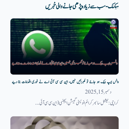
ہیکنگ - سب سے زیادہ پڑھی جانے والی خبریں
واٹس ایپ ہیک ہو جائے تو گھبرائیں نہیں، این سی سی آئی اے نے فوری اقدامات بتا دیے
دسمبر 15, 2025
کراچی: نیشنل سائبر کرائم انویسٹی گیشن ایجنسی(این سی سی آئی...