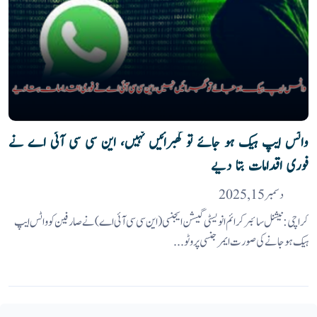
واٹس ایپ ہیک ہو جائے تو گھبرائیں نہیں، این سی سی آئی اے نے
فوری اقدامات بتا دیے
دسمبر 15, 2025
کراچی: نیشنل سائبر کرائم انویسٹی گیشن ایجنسی(این سی سی آئی اے ) نے صارفین کو واٹس ایپ
ہیک ہوجانے کی صورت ایمرجنسی پروٹو...