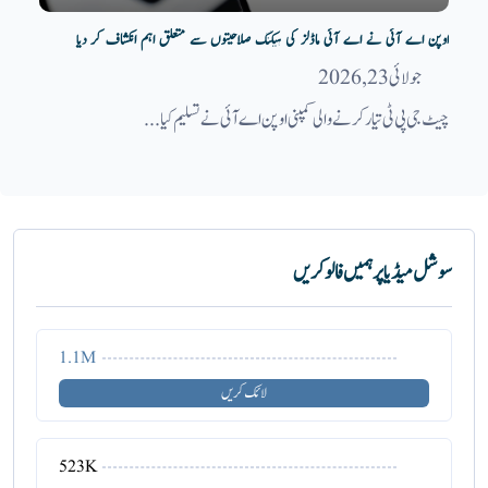
اوپن اے آئی نے اے آئی ماڈلز کی ہیکنگ صلاحیتوں سے متعلق اہم انکشاف کر دیا
جولائی 23, 2026
چیٹ جی پی ٹی تیار کرنے والی کمپنی اوپن اے آئی نے تسلیم کیا...
سوشل میڈیا پر ہمیں فالو کریں
1.1M
لائک کریں
523K