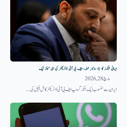
ایرانی ہیکرز کا بڑا سائبر حملہ، ایف بی آئی ڈائریکٹر کی ای میلز لیک
مارچ 28, 2026
ایران سے منسوب ایک ہیکر گروپ ایف بی آئی ڈائریکٹرکاش پٹیل کی...