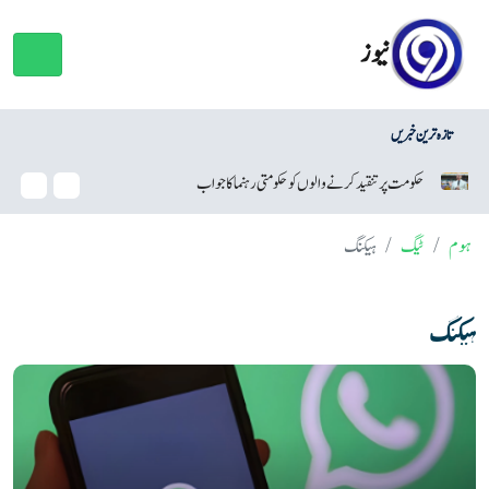
نیوز
تازہ ترین خبریں
نئی ٹیکنالوجی کولیسٹرول کم کرنے میں مددگار ثابت ہو سکتی ہے
پولٹر
ہوم
ٹیگ
ہیکنگ
ہیکنگ