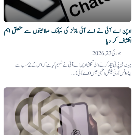
اوپن اے آئی نے اے آئی ماڈلز کی ہیکنگ صلاحیتوں سے متعلق اہم
انکشاف کر دیا
جولائی 23, 2026
چیٹ جی پی ٹی تیار کرنے والی کمپنی اوپن اے آئی نے تسلیم کیا ہے کہ اس کے 2 سب سے
ایڈوانس آرٹی فیشل انٹیلی جنس (اے آئی)...