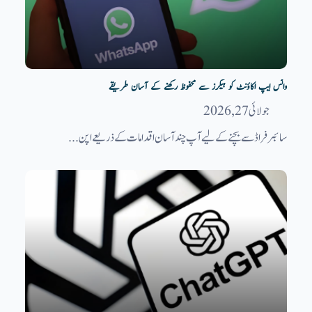
واٹس ایپ اکاؤنٹ کو ہیکرز سے محفوظ رکھنے کے آسان طریقے
جولائی 27, 2026
سائبر فراڈ سے بچنے کے لیے آپ چند آسان اقدامات کے ذریعے اپن...