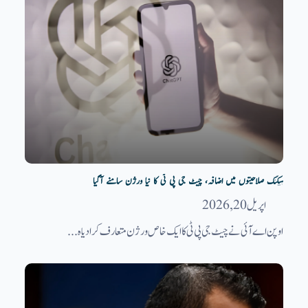
ہیکنگ صلاحیتوں میں اضافہ، چیٹ جی پی ٹی کا نیا ورژن سامنے آگیا
اپریل 20, 2026
اوپن اے آئی نے چیٹ جی پی ٹی کا ایک خاص ورژن متعارف کرا دیا ہ...