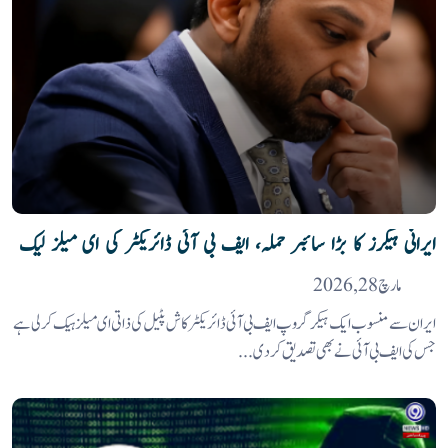
ایرانی ہیکرز کا بڑا سائبر حملہ، ایف بی آئی ڈائریکٹر کی ای میلز لیک
مارچ 28, 2026
ایران سے منسوب ایک ہیکر گروپ ایف بی آئی ڈائریکٹرکاش پٹیل کی ذاتی ای میلز ہیک کرلی ہے
جس کی ایف بی آئی نے بھی تصدیق کردی...