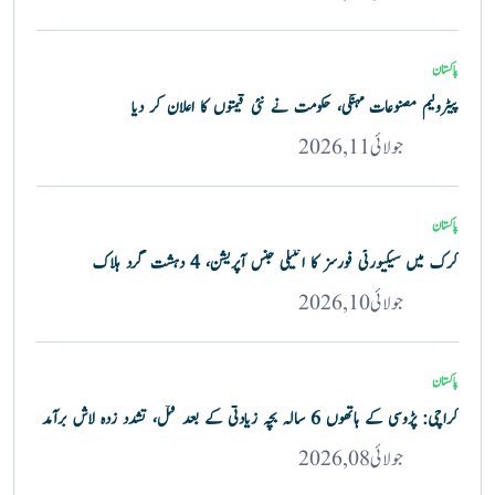
پاکستان
پیٹرولیم مصنوعات مہنگی، حکومت نے نئی قیمتوں کا اعلان کر دیا
جولائی 11, 2026
پاکستان
کرک میں سیکیورٹی فورسز کا انٹیلی جنس آپریشن، 4 دہشت گرد ہلاک
جولائی 10, 2026
پاکستان
کراچی: پڑوسی کے ہاتھوں 6 سالہ بچہ زیادتی کے بعد قتل، تشدد زدہ لاش برآمد
جولائی 08, 2026