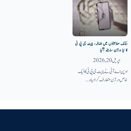
ہیکنگ صلاحیتوں میں اضافہ، چیٹ جی پی ٹی
کا نیا ورژن سامنے آگیا
اپریل 20, 2026
اوپن اے آئی نے چیٹ جی پی ٹی کا ایک
خاص ورژن متعارف کرا دیا ہ...