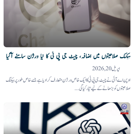
ہیکنگ صلاحیتوں میں اضافہ، چیٹ جی پی ٹی کا نیا ورژن سامنے آگیا
اپریل 20, 2026
اوپن اے آئی نے چیٹ جی پی ٹی کا ایک خاص ورژن متعارف کرا دیا ہے جسے خاص طور پر ہیکنگ
صلاحیتوں کو بڑھانے کے لیے تیار کیا گی...