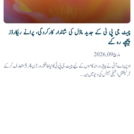
چیٹ جی پی ٹی کے جدید ماڈل کی شاندار کارکردگی، پرانے ریکارڈز
پیچھے رہ گئے
مارچ 09, 2026
اوپن اے آئی نے پیشہ ورانہ کاموں کے لیے چیٹ جی پی ٹی کا نیا طاقتور ورژن 5.4 متعارف کرکے
آرٹیفشل انٹیلی جینس کی دنیا میں ن...