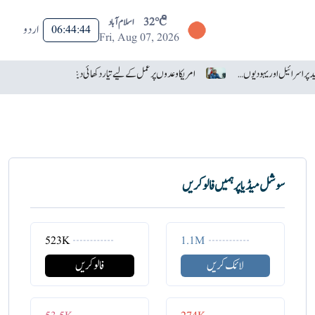
32°C
اسلام آباد
اردو
06:44:45
Fri, Aug 07, 2026
ٹرمپ نے عبدال السید پر اسرائیل اور یہودیوں سے نفرت کا الزام لگا دیا
امریکا وعدوں پر عمل کے لیے تیار دکھائی دیتا ہے: ایران
سوشل میڈیا پر ہمیں فالو کریں
523K
1.1M
لائک کریں
فالو کریں