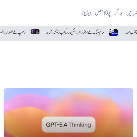
یس ایل
بلاگز
پوڈکاسٹس
ویڈیوز
آسٹریلوی انجینئرز کی حیران کن ایجاد، غائب ہونے والا ڈرون تیار
سام سنگ نے اینڈرائیڈ سیکیورٹی اپ ڈیٹس میں گوگل کو پیچھے چھوڑ دیا