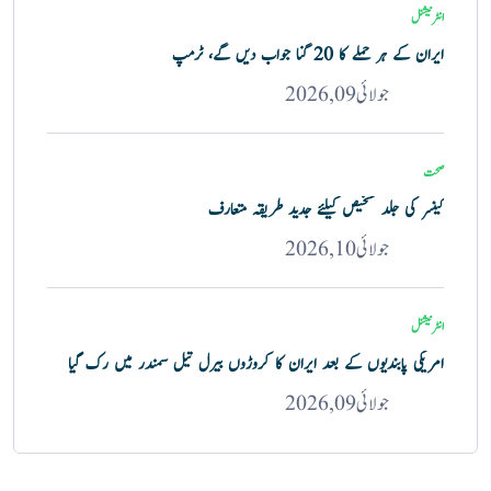
انٹرنیشنل
ایران کے ہر حملے کا 20 گنا جواب دیں گے، ٹرمپ
جولائی 09, 2026
صحت
کینسر کی جلد تشخیص کیلئے جدید طریقہ متعارف
جولائی 10, 2026
انٹرنیشنل
امریکی پابندیوں کے بعد ایران کا کروڑوں بیرل تیل سمندر میں رک گیا
جولائی 09, 2026