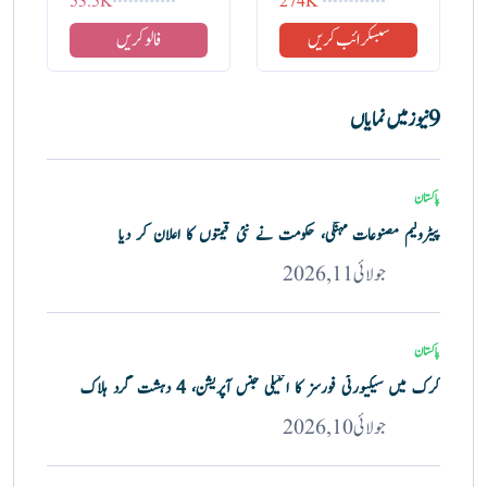
53.5K
274K
سبسکرائب کریں
فالو کریں
9 نیوز میں نمایاں
پاکستان
پیٹرولیم مصنوعات مہنگی، حکومت نے نئی قیمتوں کا اعلان کر دیا
جولائی 11, 2026
پاکستان
کرک میں سیکیورٹی فورسز کا انٹیلی جنس آپریشن، 4 دہشت گرد ہلاک
جولائی 10, 2026