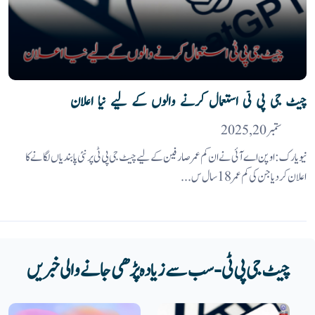
چیٹ جی پی ٹی استعمال کرنے والوں کے لیے نیا اعلان
ستمبر 20, 2025
نیویارک : اوپن اے آئی نے ان کم عمر صارفین کے لیے چیٹ جی پی ٹی پر نئی پابندیاں لگانے کا
اعلان کردیا جن کی کم عمر 18 سال س...
چیٹ جی پی ٹی - سب سے زیادہ پڑھی جانے والی خبریں