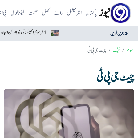
نیوز
پاکستان
انٹرنیشنل
رائے
کھیل
صحت
ٹیکنالوجی
پی ا
امریکا وعدوں پر عمل کے لیے تیار دکھائی دیتا ہے: ایران
تازہ ترین خبریں
ہوم
ٹیگ
چیٹ جی پی ٹی
چیٹ جی پی ٹی