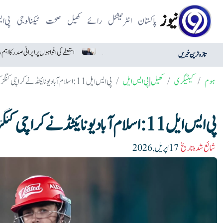
نیوز
پاکستان
انٹرنیشنل
رائے
کھیل
صحت
ٹیکنالوجی
پی ا
میکسیکو سے درآمد ہری مرچ امریکا میں خطرناک قرار
استعفے کی افواہوں پر ایرانی صدر کا اہم
تازہ ترین خبریں
ہوم
کیٹیگری
کھیل
|
پی ایس ایل
پی ایس ایل11: اسلام آباد یونائیٹڈ نے کراچی کنگز کو با آسانی 8 وکٹوں سے شکست دےدی
پی ایس ایل11: اسلام آباد یونائیٹڈ نے کراچی کنگز کو با آسانی 8 وکٹوں سے شکست دےدی
شائع شدہ تاریخ