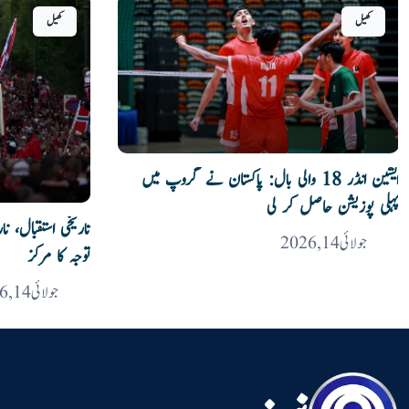
کھیل
کھیل
ایشین انڈر 18 والی بال: پاکستان نے گروپ میں
پہلی پوزیشن حاصل کر لی
تاریخی استقبال، ن
جولائی 14, 2026
توجہ کا مرکز
جولائی 14, 2026