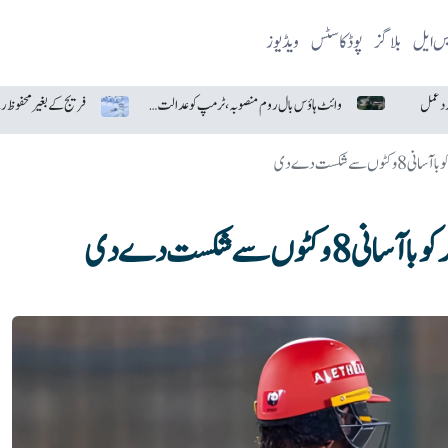
یس ایل
بلاگز
پوڈکاسٹس
ویڈیوز
 ردعمل
وائٹ ہاؤس بال روم منصوبہ، ٹرمپ کو عدالت سے بڑا جھٹکا