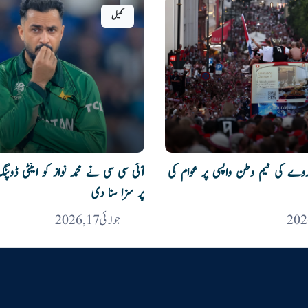
کھیل
اروے کی ٹیم وطن واپسی پر عوام کی
آئی سی سی نے محمد نواز کو اینٹی ڈو
پر سزا سنا دی
جولائی 17, 2026