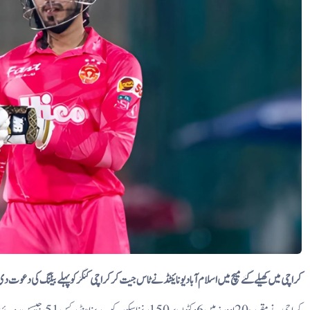
کراچی میں کھیلے گئے میچ میں اسلام آباد یونائیٹڈ نے ٹاس جیت کر کراچی کنگز کو پہلے بیٹنگ کی دعوت د