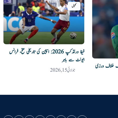
کھیل
فیفا ورلڈکپ 2026: اسپین کی تاریخی فتح، فرانس
ایونٹ سے باہر
پنگ خلاف ورزی
جولائی 15, 2026