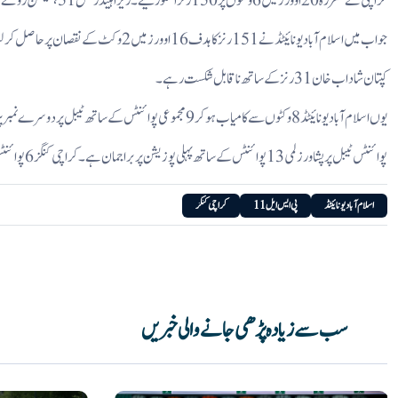
کراچی نے مقررہ 20 اوورز میں 6 وکٹوں پر 150 رنز اسکور کیے۔ ریزا ہینڈرکس 51 ، جیسن روئے 39 اور اعظم خان 34 رنز کے ساتھ نمایاں رہے۔
جواب میں اسلام آباد یونائیٹڈ نے 151 رنز کا ہدف 16 اوورز میں 2 وکٹ کے نقصان پرحاصل کرلیا۔سمیر منہاس نے 58 رنز بنائے، ڈیون کونوے نے 53 رنز کی ناقابل شکست اننگز کھیلی۔
کپتان شاداب خان 31 رنز کے ساتھ ناقابل شکست رہے۔
یوں اسلام آباد یونائیٹڈ 8 وکٹوں سے کامیاب ہوکر 9 مجموعی پوائنٹس کے ساتھ ٹیبل پر دوسرے نمبر پر پہنچ گئی۔
پوائنٹس ٹیبل پر پشاور زلمی 13 پوائنٹس کے ساتھ پہلی پوزیشن پر براجمان ہے۔کراچی کنگز 6 پوائنٹس کے ساتھ 5 ویں نمبر پر ہے۔
اسلام آباد یونائیٹڈ
پی ایس ایل 11
کراچی کنگز
سب سے زیادہ پڑھی جانے والی خبریں