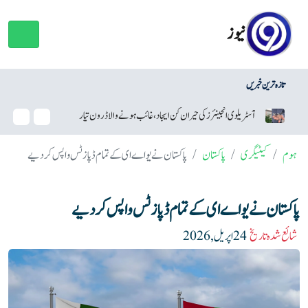
نیوز
تازہ ترین خبریں
نئرز کی حیران کن ایجاد، غائب ہونے والا ڈرون تیار
سام سنگ نے اینڈرائیڈ سیکیورٹی اپ ڈیٹ
ہوم
کیٹیگری
پاکستان
پاکستان نے یو اے ای کے تمام ڈپازٹس واپس کر دیے
پاکستان نے یو اے ای کے تمام ڈپازٹس واپس کر دیے
شائع شدہ تاریخ