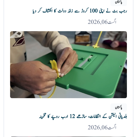
پاکستان
رجب بٹ نے اپنی 100 کروڑ سے زائد دولت کا انکشاف کر دیا
اگست 06, 2026
پاکستان
بلدیاتی الیکشن کے انتظامات، ساڑھے 12 ارب روپے کا تخمینہ
اگست 06, 2026