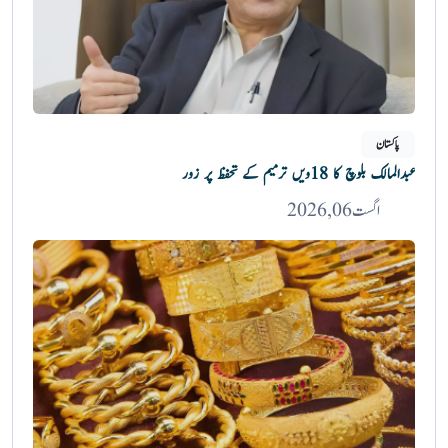
پاکستان
عبدالمالک بلوچ کا 18ویں ترمیم کے تحفظ پر زور
اگست 06, 2026