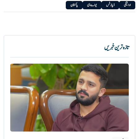
ادائیگی
ڈپازٹس
یو اے ای
پاکستان
تازہ ترین خبریں