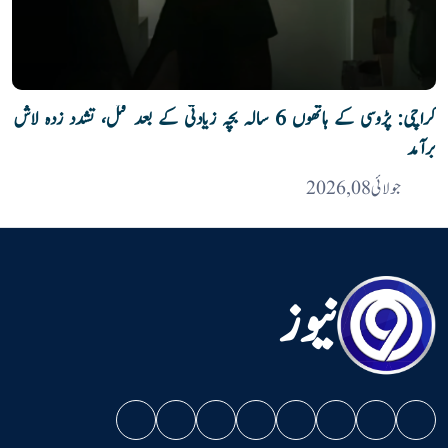
کراچی: پڑوسی کے ہاتھوں 6 سالہ بچہ زیادتی کے بعد قتل، تشدد زدہ لاش
برآمد
جولائی 08, 2026
نیوز