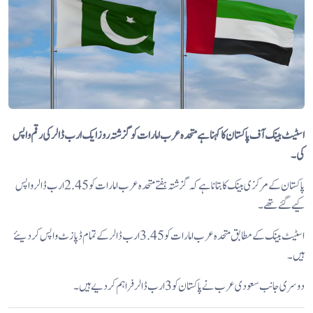
اسٹیٹ بینک آف پاکستان کا کہنا ہے متحدہ عرب امارات کوگزشتہ روز ایک ارب ڈالر کی رقم واپس
کی۔
پاکستان کے مرکزی بینک کا بتانا ہے کہ گزشتہ ہفتے متحدہ عرب امارات کو 2.45 ارب ڈالر واپس
کیے گئے تھے۔
اسٹیٹ بینک کے مطابق متحدہ عرب امارات کو 3.45ارب ڈالر کے تمام ڈپازٹ واپس کردیئے
ہیں۔
دوسری جانب سعودی عرب نے پاکستان کو 3 ارب ڈالر فراہم کر دیے ہیں۔