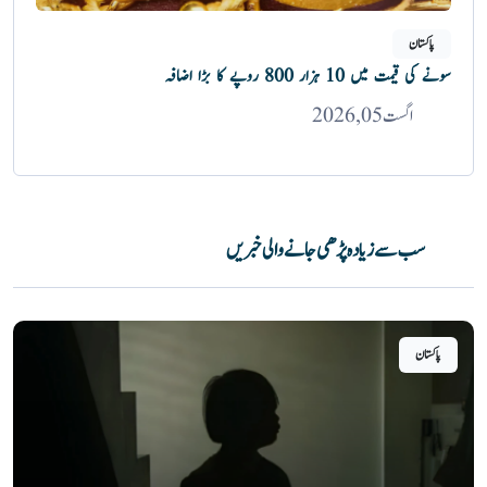
پاکستان
سونے کی قیمت میں 10 ہزار 800 روپے کا بڑا اضافہ
اگست 05, 2026
سب سے زیادہ پڑھی جانے والی خبریں
پاکستان