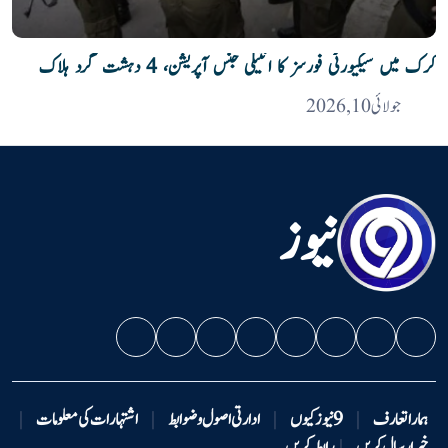
کرک میں سیکیورٹی فورسز کا انٹیلی جنس آپریشن، 4 دہشت گرد ہلاک
جولائی 10, 2026
نیوز
ہمارا تعارف
|
9 نیوزکیوں
|
ادارتی اصول و ضوابط
|
اشتہارات کی معلومات
|