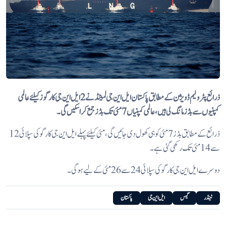
ذرائع پٹرولیم ڈویژن کے مطابق پاکستان ایل این جی لمیٹڈ نے 2 ایل این جی کارگوز کیلئے عالمی
کمپنیوں سے بڈز مانگ لی ہیں، عالمی کمپنیاں 7 مئی تک بڈز جمع کراسکیں گی۔
ذرائع کے مطابق بڈز 7 مئی کو ہی کھول دی جائیں گی، مئی کیلئے پہلے ایل این جی کارگو کی سپلائی 12
سے 14 مئی تک رکھی گئی ہے۔
دوسرے ایل این جی کارگو کی سپلائی 24 سے 26 مئی کے لیے ہوگی۔
ٹینڈر
گیس
ایل این جی
پاکستان