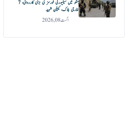
ہنگو میں سیکیورٹی فورسز کی بڑی کارروائی، 7
خارجی ہلاک، کیپٹن شہید
اگست 08, 2026