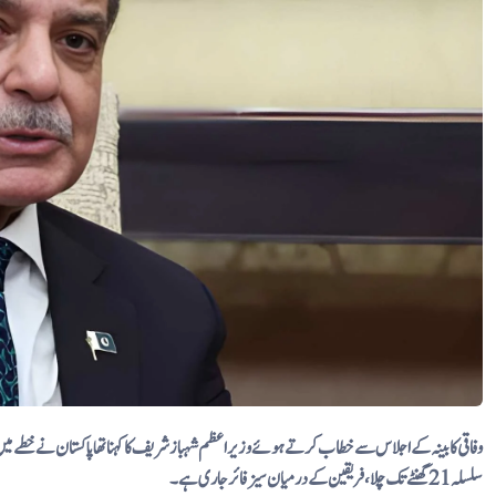
وفاقی کابینہ کے اجلاس سے خطاب کرتے ہوئے وزیراعظم شہباز شریف کا کہنا تھا پاکستان نے خطے 
سلسلہ 21 گھنٹے تک چلا، فریقین کے درمیان سیز فائر جاری ہے۔