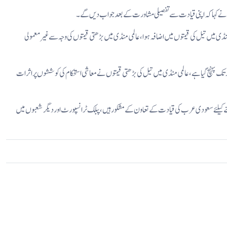
خارجہ نے کہا کہ اپنی قیادت سے تفصیلی مشاورت کے بعد جواب دیں گے۔
نڈی میں تیل کی قیمتوں میں اضافہ ہوا، عالمی منڈی میں بڑھتی قیمتوں کی وجہ سے غیر معمولی
ا کہنا تھا پاکستان کا جنگ سے پہلے ایک ہفتے کا بل 30 کروڑ ڈالر تھا جو اب 80 کروڑ ڈالر تک پہنچ گیا ہے، عالمی منڈی میں تیل کی بڑھتی قیمتوں نے معاشی استحکام کی کوششوں پر اثرات
، معاشی چیلنجز سے نمٹنے کیلئے سعودی عرب کی قیادت کے تعاون کے مشکور ہیں، پبلک ٹرانسپورٹ اور دیگر شعبوں میں