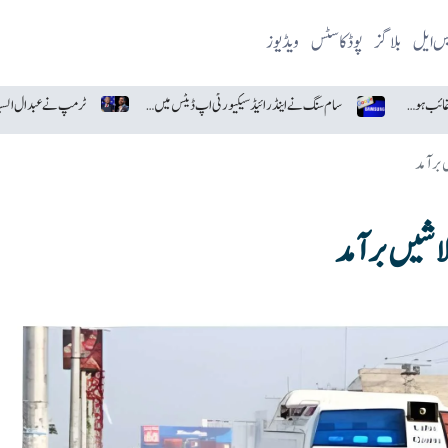
یس ایل
بلاگز
پوڈکاسٹس
ویڈیوز
آسٹریلوی انجینئرز کی حیران کن ایجاد، غائب ہونے والا ڈرون تیار
سام سنگ نے اینڈرائیڈ سیکیورٹی اپ ڈیٹس میں گوگل کو پیچھے چھوڑ دیا