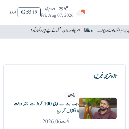
29°C
اسلام آباد
اردو
02:55:21
Fri, Aug 07, 2026
ٹرمپ نے عبدال السید پر اسرائیل اور یہودیوں سے نفرت کا الزام لگا دیا
امریکا وعدوں پر عمل کے لیے تیار دکھائی دیتا ہے: ایران
تازہ ترین خبریں
پاکستان
رجب بٹ نے اپنی 100 کروڑ سے زائد دولت
کا انکشاف کر دیا
اگست 06, 2026