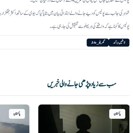
پولیس کے مطابق جاں بحق بچوں کی عمریں 4 سے 7سال کے درمیان تھیں۔
شوہر کی جانب سے پولیس کو دیے جانے والے ابتدائی بیان میں بتایا گیا کہ بیوی کے ساتھ اکثرجھگڑا رہت
پولیس کا کہنا ہے کہ واقعے کی ہر پہلو سے تفتیش کی جارہی ہے۔
لاشیں برآمد
گھریلو_حادثہ
سب سے زیادہ پڑھی جانے والی خبریں
پاکستان
پاکستان