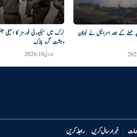
پر حملے کے بعد اسرائیل نے لبنان
دہشت گرد ہلاک
جولائی 10, 2026
ومات
خبر ارسال کریں
رابطہ کریں
|
|