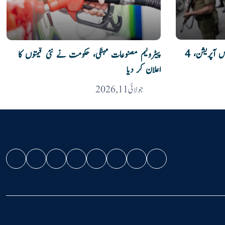
کرک میں سیکیورٹی فورسز کا انٹیلی جنس آپریشن، 4
پیٹرولیم مصنوعات مہنگی، حکومت نے نئی قیمتوں کا
اعلان کر دیا
جولائی 11, 2026