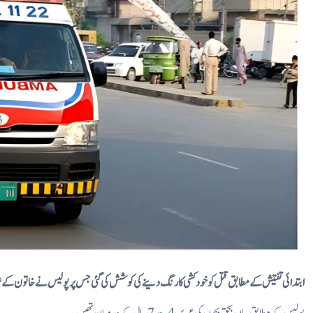
ابتدائی تفتیش کے مطابق قتل کو خودکشی کا رنگ دینے کی کوشش کی گئی جس پر پولیس نے خاتون کے شوہر 