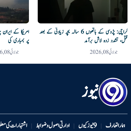
کراچی: پڑوسی کے ہاتھوں 6 سالہ بچہ زیادتی کے بعد
امریکا کے ایران 
قتل، تشدد زدہ لاش برآمد
پر بمباری کی
جولائی 08, 2026
جولائی 08, 2026
نیوز
ہمارا تعارف
9 نیوزکیوں
ادارتی اصول و ضوابط
اشتہارات کی معل
|
|
|