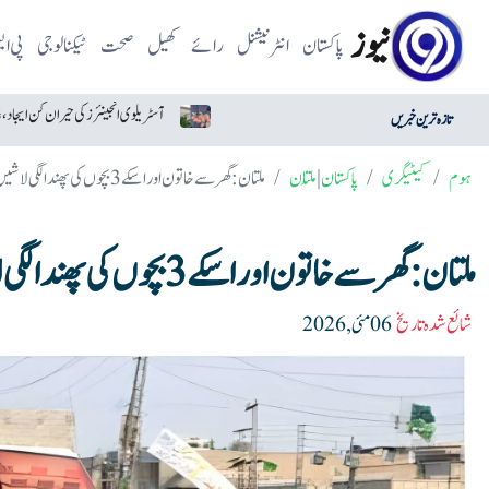
نیوز
پاکستان
انٹرنیشنل
رائے
کھیل
صحت
ٹیکنالوجی
پی ا
امریکا وعدوں پر عمل کے لیے تیار دکھائی دیتا ہے: ایران
تازہ ترین خبریں
ہوم
کیٹیگری
پاکستان
|
مُلتان
ملتان: گھر سے خاتون اور اسکے 3 بچوں کی پھندا لگی لاشیں برآمد
ملتان: گھر سے خاتون اور اسکے 3 بچوں کی پھندا لگی لاشیں برآمد
شائع شدہ تاریخ