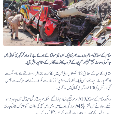
حکام کے مطابق مسافروں سے بھری ایک بس تیز موڑ کاٹتے ہوئے بے قابو ہو کر گہری کھائی میں
جا گری، حادثہ صبح ضلع ادھم پور کے قریب کانوٹ گاؤں کے مقام پر پیش آیا۔
مقامی انتظامیہ کے مطابق 42 نشستوں والی بس میں 60 سے زائد افراد سوار تھے، جو رام نگر سے
ادھم پور جا رہے تھے، بس ایک خطرناک موڑ پر آٹو رکشہ سے ٹکرانے کے بعد سڑک سے پھسل
گئی اور تقریباً 100 فٹ گہری کھائی میں جا گری۔
ریسکیو حکام کے مطابق 19 افراد موقع پر ہی دم توڑ گئے، جبکہ مزید 2 زخمی ہسپتال میں جانبر نہ ہو
سکے۔ حادثے میں تقریباً 45 افراد زخمی ہوئے ہیں، جن میں کئی کی حالت تشویشناک بتائی جا رہی
ہے۔ زخمیوں کو مختلف اسپتالوں اور طبی مراکز میں منتقل کر دیا گیا ہے۔