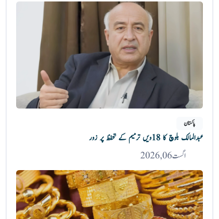
پاکستان
عبدالمالک بلوچ کا 18ویں ترمیم کے تحفظ پر زور
اگست 06, 2026