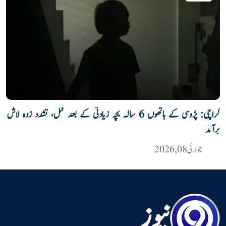
کراچی: پڑوسی کے ہاتھوں 6 سالہ بچہ زیادتی کے بعد قتل، تشدد زدہ لاش
برآمد
جولائی 08, 2026
نیوز