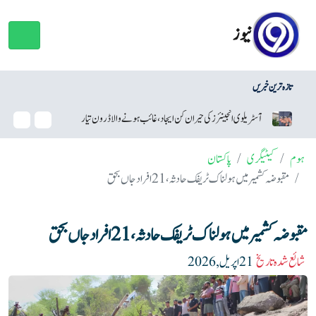
نیوز
تازہ ترین خبریں
آسٹریلوی انجینئرز کی حیران کن ایجاد، غائب ہونے والا ڈرون تیار
سام سنگ نے
ہوم
کیٹیگری
پاکستان
مقبوضہ کشمیر میں ہولناک ٹریفک حادثہ، 21 افراد جاں بحق
مقبوضہ کشمیر میں ہولناک ٹریفک حادثہ، 21 افراد جاں بحق
شائع شدہ تاریخ