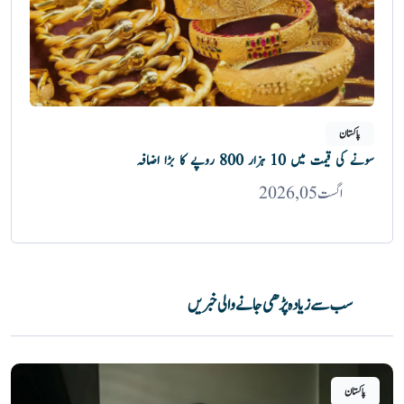
پاکستان
سونے کی قیمت میں 10 ہزار 800 روپے کا بڑا اضافہ
اگست 05, 2026
سب سے زیادہ پڑھی جانے والی خبریں
پاکستان