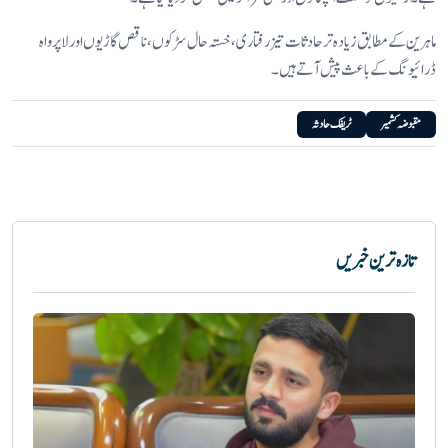
ماہرین کے مطابق زیادہ تر حادثات تیز رفتاری، خستہ حال سڑکوں، ناقص گاڑیوں اور لاپرواہ
ڈرائیونگ کے باعث پیش آتے ہیں۔
مقبوضہ کشمیر
ٹریفک حادثہ
تازہ ترین خبریں