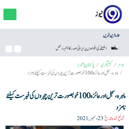
نیوز
تازہ ترین خبریں
کی افواہوں پر ایرانی صدر کا اہم ردعمل
وائٹ ہاؤس بال روم منصوبہ، ٹر
ہوم
کیٹیگری
پاکستان
|
شوبز
ماہرہ، سجل اور عائزہ 100 خوبصورت ترین چہروں کی فہرست کیلئے نامزد
ماہرہ، سجل اور عائزہ 100 خوبصورت ترین چہروں کی فہرست کیلئے
نامزد
شائع شدہ تاریخ