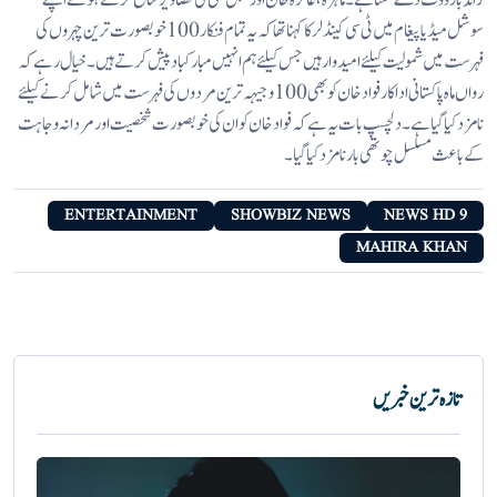
زائد بار ووٹ دے سکتا ہے۔ ماہرہ، عائزہ خان اور سجل علی کی تصاویر شائع کرتے ہوئے اپنے
سوشل میڈیا پیغام میں ٹی سی کینڈلر کا کہنا تھا کہ یہ تمام فنکار 100 خوبصورت ترین چہروں کی
فہرست میں شمولیت کیلئے امیدوار ہیں جس کیلئے ہم انہیں مبارکباد پیش کرتے ہیں۔ خیال رہے کہ
رواں ماہ پاکستانی اداکار فواد خان کو بھی 100 وجیہہ ترین مردوں کی فہرست میں شامل کرنے کیلئے
نامزد کیا گیا ہے۔ دلچسپ بات یہ ہے کہ فواد خان کو ان کی خوبصورت شخصیت اور مردانہ وجاہت
کے باعث مسلسل چوتھی بار نامزد کیا گیا۔
ENTERTAINMENT
SHOWBIZ NEWS
9 NEWS HD
MAHIRA KHAN
تازہ ترین خبریں