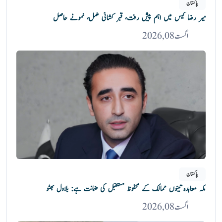
پاکستان
میر رضا کیس میں اہم پیش رفت، قبر کشائی مکمل، نمونے حاصل
اگست 08, 2026
پاکستان
مکہ معاہدہ تینوں ممالک کے محفوظ مستقبل کی ضمانت ہے: بلاول بھٹو
اگست 08, 2026