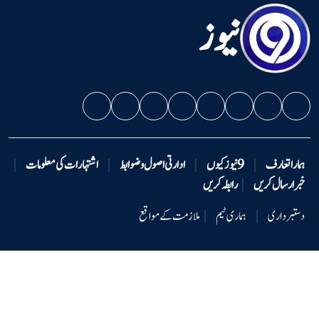
نیوز
ہمارا تعارف
|
9 نیوزکیوں
|
ادارتی اصول و ضوابط
|
اشتہارات کی معلومات
|
خبر ارسال کریں
|
رابطہ کریں
دستبرداری
|
ہماری ٹیم
|
ملازمت کے مواقع
کاپی رائٹ © 2026 -9نیوز - جملہ حقوق محفوظ ہیں