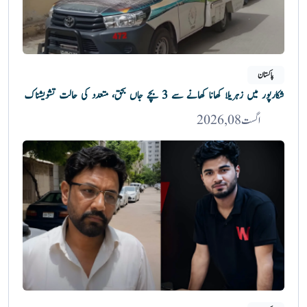
پاکستان
شکارپور میں زہریلا کھانا کھانے سے 3 بچے جاں بحق، متعدد کی حالت تشویشناک
اگست 08, 2026