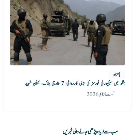
پاکستان
ہنگو میں سیکیورٹی فورسز کی بڑی کارروائی، 7 خارجی ہلاک، کیپٹن شہید
اگست 08, 2026
سب سے زیادہ پڑھی جانے والی خبریں