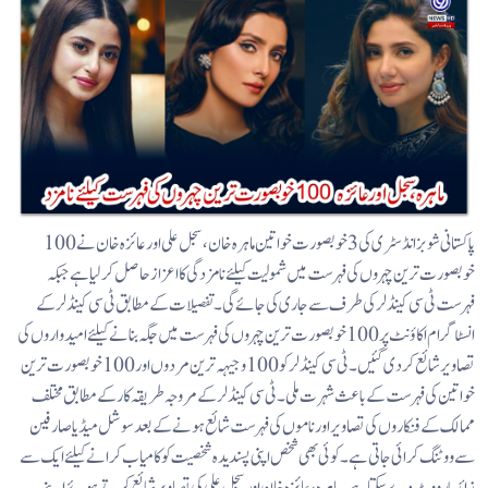
پاکستانی شوبز انڈسٹری کی 3 خوبصورت خواتین ماہرہ خان، سجل علی اور عائزہ خان نے 100
خوبصورت ترین چہروں کی فہرست میں شمولیت کیلئے نامزدگی کا اعزاز حاصل کر لیا ہے جبکہ
فہرست ٹی سی کینڈلر کی طرف سے جاری کی جائے گی۔ تفصیلات کے مطابق ٹی سی کینڈلر کے
انسٹاگرام اکاؤنٹ پر 100 خوبصورت ترین چہروں کی فہرست میں جگہ بنانے کیلئے امیدواروں کی
تصاویر شائع کردی گئیں۔ ٹی سی کینڈلر کو 100 وجیہہ ترین مردوں اور 100 خوبصورت ترین
خواتین کی فہرست کے باعث شہرت ملی۔ ٹی سی کینڈلر کے مروجہ طریقہ کار کے مطابق مختلف
ممالک کے فنکاروں کی تصاویر اور ناموں کی فہرست شائع ہونے کے بعد سوشل میڈیا صارفین
سے ووٹنگ کرائی جاتی ہے۔ کوئی بھی شخص اپنی پسندیدہ شخصیت کو کامیاب کرانے کیلئے ایک سے