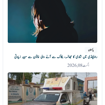
پاکستان
راولپنڈی میں شادی کا جھانسہ، بنکاک سے آنے والی خاتون سے مبینہ زیادتی
اگست 08, 2026