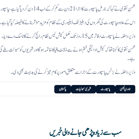
محسن نقوی نے کہا کہ نارمل پاسپورٹ کا اجرا 21 دن سے کم کرکے اب 14 دن کردیا گیا ہے، پاسپورٹ دفاتر میں مکمل کیش لیس سسٹم رائج ہوگا۔
اس کے علاوہ پاسپورٹ کی گھروں کی دہلیز تک ڈیلیوری کے نظام کو مزید مؤثر بنانے کا فیصلہ کیا گیا ہے۔
وزیر داخلہ نے پاسپورٹ دفاتر میں 15 روز تک مکمل کیش لیس نظام رائج کرنے کا ٹاسک دے دیا۔
محسن نقوی کا کہنا تھا کہ کیش ادائیگی ختم ہونے سے ایجنٹ مافیا کاخاتمہ ہوگا اور شہریوں کو سہولت ملے
ہے۔
وزیر داخلہ نے بزنس پاسپورٹ کے اجرا سے متعلق امور پر کام تیز کرنے کی ہدایت بھی دی۔
نادرا پالیسی
پاسپورٹ
شہری سہولیات
پاکستان
سب سے زیادہ پڑھی جانے والی خبریں