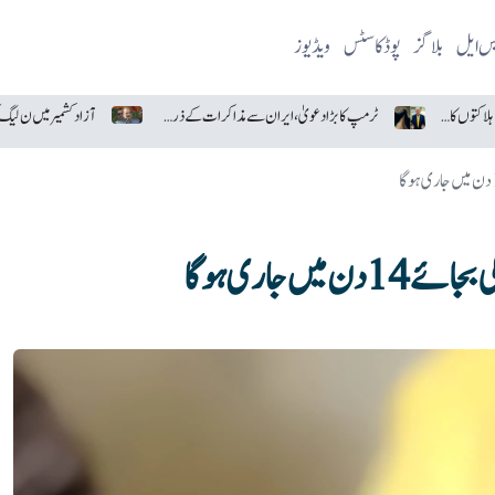
یس ایل
بلاگز
پوڈکاسٹس
ویڈیوز
اسرائیلی فوجی
ٹرمپ کا بڑا دعویٰ، ایران سے مذاکرات کے ذریعے جنگ ختم ہونے کا امکان