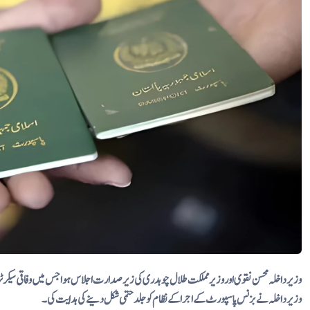
وزیر داخلہ محسن نقوی اور وزیر مملکت طلال چوہدری کی زیرصدارت اجلاس ہوا جس میں وفاقی سیکر
وزیرداخلہ نے بزنس پاسپورٹ کے اجرا کے نظام کو جلد حتمی شکل دینے کی ہدایت کی۔