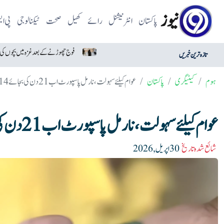
نیوز
پاکستان
انٹرنیشنل
رائے
کھیل
صحت
ٹیکنالوجی
پی ا
ٹا پر بچوں کی ذہنی صحت سے متعلق بڑا جرمانہ عائد
فوج چھوڑنے کے بعد غزہ میں بچوں کی ہلاکتوں کا احساس ہوا: سابق 
تازہ ترین خبریں
ہوم
کیٹیگری
پاکستان
عوام کیلئے سہولت، نارمل پاسپورٹ اب 21 دن کی بجائے 14 دن میں جاری ہوگا
عوام کیلئے سہولت، نارمل پاسپورٹ اب 21 دن کی بجائے 14 دن میں جاری ہوگا
شائع شدہ تاریخ