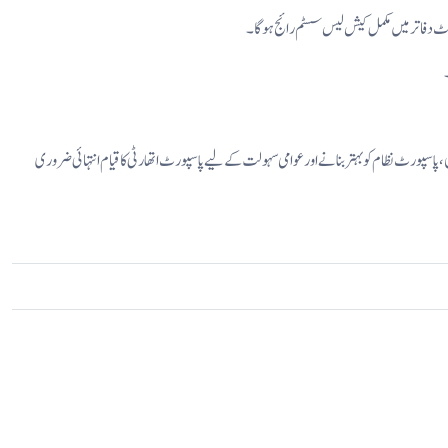
 گی، پاسپورٹ نظام کو بہتر بنانے اورعوامی سہولت کے لیے پاسپورٹ اتھارٹی کاقیام انتہائی ضروری