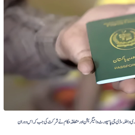
ٹری داخلہ، ڈی جی پاسپورٹ و امیگریشن اور متعلقہ حکام نے شرکت کی جب کہ اس دوران