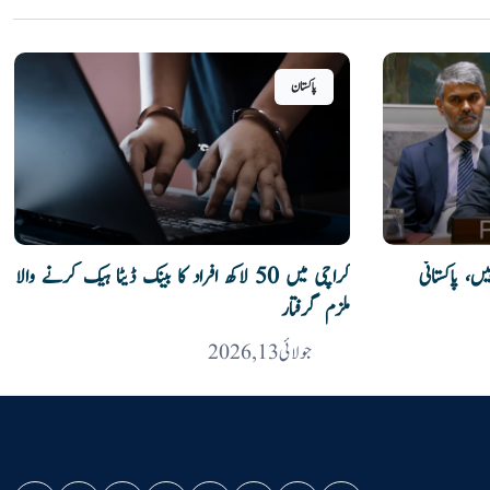
پاکستان
، پاکستانی
کراچی میں 50 لاکھ افراد کا بینک ڈیٹا ہیک کرنے والا
ملزم گرفتار
جولائی 13, 2026