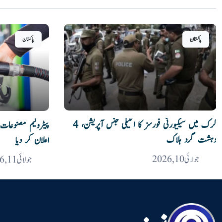
پاکستان
پاکستان
کرک میں سیکیورٹی فورسز کا انٹیلی جنس آپریشن، 4
پیٹرولیم مصنوعات 
دہشت گرد ہلاک
اعلان کر دیا
جولائی 10, 2026
جولائی 11, 2026