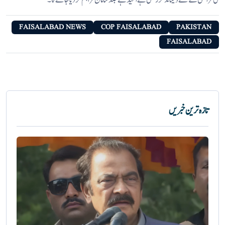
کی فراہمی کے لئے ڈیمانڈ کررکھی ہے امید ہے جلد سامان فراہم کردیا جائے گا ۔
FAISALABAD NEWS
COP FAISALABAD
PAKISTAN
FAISALABAD
تازہ ترین خبریں