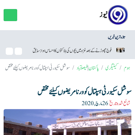
نیوز
تازہ ترین خبریں
فوج چھوڑنے کے بعد غزہ میں بچوں کی ہلاکتوں کا احساس ہوا: سابق اسرائیلی فوجی
ہوم
کیٹیگری
پاکستان
|
فیصلآباد
سوشل سکیورٹی ہسپتال کوورنا مریضوں کیلئے مختص
سوشل سکیورٹی ہسپتال کوورنا مریضوں کیلئے مختص
شائع شدہ تاریخ