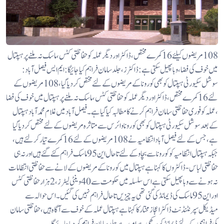
108 مریضوں کیلئے 16 کمرے مختص ،ڈاکٹر اور دیگر عملہ کو حفاظتی کٹس ، ماسک نہ ملنے پر ہسپتال
میں خوف کی فضا، وبا پھیل سکتی ہے : ڈاکٹرز،جلد سامان فراہم کیا جائیگا :ایم ایس فیصل آباد:
سوشل سکیورٹی ہسپتال کو بھی کورونا کے مریضوں کے لئے مختص کردیا گیا ، 108 مریضوں کے
لئے 16 کمرے مختص ، ڈاکٹر اور دیگر عملہ کو حفاظتی کٹس ، ماسک نہ ملنے پر ہسپتال میں خوف کی فضا
، عملہ کو فوری حفاظتی سامان فراہم کرنے کا مطالبہ کیا گیا ہے ۔فیصل آباد میں غلام محمد آباد ہسپتال
کے بعد سوشل سکیورٹی ہسپتال کو بھی کورونا وائرس سے متاثرہ مریضوں کے لئے مختص کردیا گیا
ہے ، جس کے لئے فیصل آباد انتظامیہ نے 108 مریضوں کے لئے 16 کمرے تیار کرلئے ہیں ،
جبکہ ہسپتال انتظامیہ کو کورونا سے بچاو کے لئے تاحال این 95 ماسک فراہم کئے گئے ہیں اور نہ ہی
حفاظتی لباس - ڈاکٹروں کا کہنا ہے ہسپتال میں کورونا کے مریضوں کے لانے سے حفاظتی انتظامات
نہ ہونے سے وباپھیل سکتی ہے اس سلسلہ میں حکومت سے 40 وینٹی لیٹرز ، 2 ہزار حفاظتی کٹس
اور این 95 ماسک کی ڈیمانڈ کی گئی تھی یہ چیزیں تاحال فراہم نہیں کی گئیں ۔ اس حوالہ سے
میڈیکل سپرنٹنڈنٹ ڈاکٹر اعجاز مختار کا کہنا ہے ہسپتال عملہ کے خوف سے آگاہ ہیں ، حفاظتی سامان