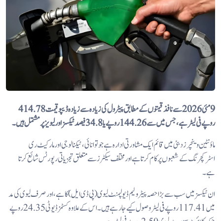
9 مئی 2026 سے نافذ قیمتوں کے مطابق پیٹرول کی زیادہ سے زیادہ ڈیپو قیمت 414.78
روپے فی لیٹر ہے، جس میں سے 144.26 روپے یا 34.8 فیصد ٹیکسز اور لیویز پر مشتمل ہیں۔
ماؤنٹین وینچرز دبئی میں قائم ایک مشاورتی ادارہ ہے جو توانائی، ٹیکنالوجی اور مارکیٹ ری
اسٹرکچرنگ کے شعبوں پر کام کرتا ہے اور مختلف سیکٹرز سے متعلق تجزیاتی رپورٹس شائع کرتا
ہے۔
ان ٹیکسز میں سب سے بڑا حصہ پیٹرولیم ڈیولپمنٹ لیوی (پی ڈی ایل) کا ہے، اور صرف لیوی کی مد
میں 117.41 روپے فی لیٹر وصول کیے جا رہے ہیں۔ اس کے علاوہ کسٹمز ڈیوٹی 24.35 روپے