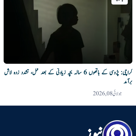
کراچی: پڑوسی کے ہاتھوں 6 سالہ بچہ زیادتی کے بعد قتل، تشدد زدہ لاش
برآمد
جولائی 08, 2026
نیوز