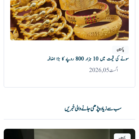
پاکستان
سونے کی قیمت میں 10 ہزار 800 روپے کا بڑا اضافہ
اگست 05, 2026
سب سے زیادہ پڑھی جانے والی خبریں
پاکستان