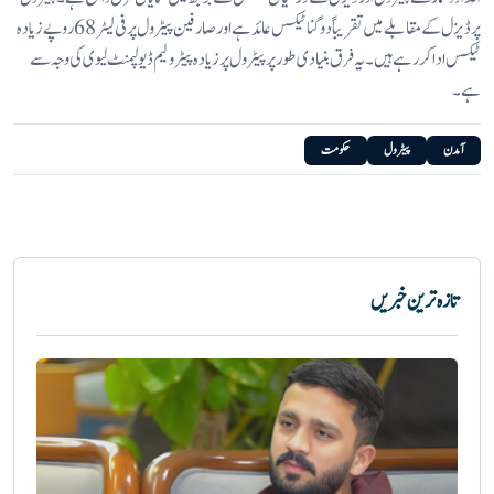
پر ڈیزل کے مقابلے میں تقریباً دوگنا ٹیکس عائد ہے اور صارفین پیٹرول پر فی لیٹر 68 روپے زیادہ
ٹیکس ادا کر رہے ہیں۔ یہ فرق بنیادی طور پر پیٹرول پر زیادہ پیٹرولیم ڈیولپمنٹ لیوی کی وجہ سے
ہے۔
آمدن
پیٹرول
حکومت
تازہ ترین خبریں