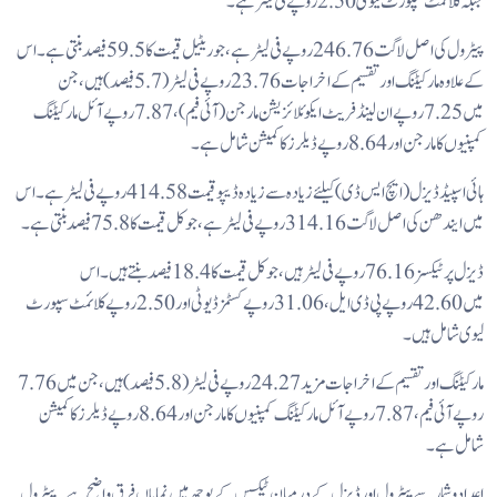
جبکہ کلائمٹ سپورٹ لیوی 2.50 روپے فی لیٹر ہے۔
پیٹرول کی اصل لاگت 246.76 روپے فی لیٹر ہے، جو ریٹیل قیمت کا 59.5 فیصد بنتی ہے۔ اس
کے علاوہ مارکیٹنگ اور تقسیم کے اخراجات 23.76 روپے فی لیٹر (5.7 فیصد) ہیں، جن
میں 7.25 روپے ان لینڈ فریٹ ایکوئلائزیشن مارجن (آئی فیم)، 7.87 روپے آئل مارکیٹنگ
کمپنیوں کا مارجن اور 8.64 روپے ڈیلرز کا کمیشن شامل ہے۔
ہائی اسپیڈ ڈیزل (ایچ ایس ڈی) کیلئے زیادہ سے زیادہ ڈیپو قیمت 414.58 روپے فی لیٹر ہے۔ اس
میں ایندھن کی اصل لاگت 314.16 روپے فی لیٹر ہے، جو کل قیمت کا 75.8 فیصد بنتی ہے۔
ڈیزل پر ٹیکسز 76.16 روپے فی لیٹر ہیں، جو کل قیمت کا 18.4 فیصد بنتے ہیں۔ اس
میں 42.60 روپے پی ڈی ایل، 31.06 روپے کسٹمز ڈیوٹی اور 2.50 روپے کلائمٹ سپورٹ
لیوی شامل ہیں۔
مارکیٹنگ اور تقسیم کے اخراجات مزید 24.27 روپے فی لیٹر (5.8 فیصد) ہیں، جن میں 7.76
روپے آئی فیم، 7.87 روپے آئل مارکیٹنگ کمپنیوں کا مارجن اور 8.64 روپے ڈیلرز کا کمیشن
شامل ہے۔
اعداد و شمار سے پیٹرول اور ڈیزل کے درمیان ٹیکس کے بوجھ میں نمایاں فرق واضح ہے۔ پیٹرول