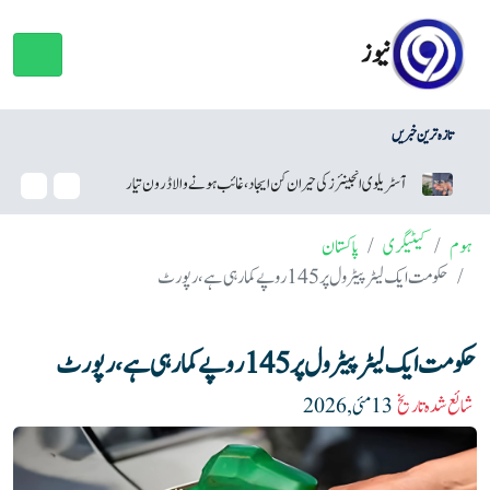
نیوز
تازہ ترین خبریں
ز کی حیران کن ایجاد، غائب ہونے والا ڈرون تیار
سام سنگ نے اینڈرائیڈ سیکیورٹی اپ ڈیٹس م
ہوم
کیٹیگری
پاکستان
حکومت ایک لیٹر پیٹرول پر 145 روپے کما رہی ہے، رپورٹ
حکومت ایک لیٹر پیٹرول پر 145 روپے کما رہی ہے، رپورٹ
شائع شدہ تاریخ