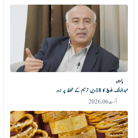
پاکستان
عبدالمالک بلوچ کا 18ویں ترمیم کے تحفظ پر زور
اگست 06, 2026