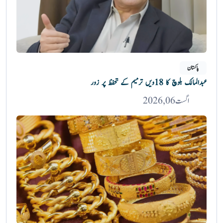
پاکستان
عبدالمالک بلوچ کا 18ویں ترمیم کے تحفظ پر زور
اگست 06, 2026