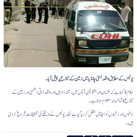
پولیس کے مطابق واقعہ بستی چانڈیا میں زمین کے تنازع پر پیش آیا۔
حکام کا کہنا ہے کہ ملزمان اور مقتولین آپس میں رشتہ دار ہیں اور واقعہ ذاتی دشمنی اور زمین کے
تنازع کا شاخسانہ معلوم ہوتا ہے۔
لاشوں اور زخمیوں کو ہسپتال منتقل کر دیا گیا ہے جبکہ پولیس نے واقعے کی تحقیقات شروع کر دی
ہیں۔