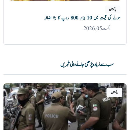
پاکستان
سونے کی قیمت میں 10 ہزار 800 روپے کا بڑا اضافہ
اگست 05, 2026
سب سے زیادہ پڑھی جانے والی خبریں
پاکستان