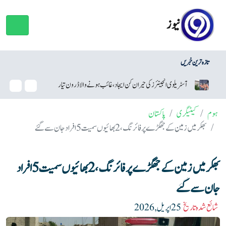
نیوز
تازہ ترین خبریں
ی حیران کن ایجاد، غائب ہونے والا ڈرون تیار
سام سنگ نے اینڈرائیڈ سیکیورٹی اپ ڈیٹس میں 
ہوم
کیٹیگری
پاکستان
بھکر میں زمین کے جھگڑے پر فائرنگ، 2 بھائیوں سمیت 5 افراد جان سے گئے
بھکر میں زمین کے جھگڑے پر فائرنگ، 2 بھائیوں سمیت 5 افراد
جان سے گئے
شائع شدہ تاریخ