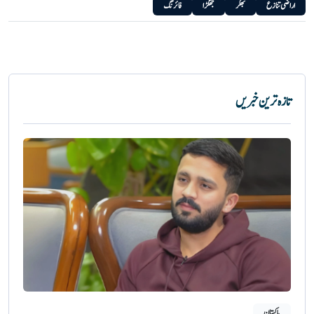
اراضی تنازع
بھکر
جھگڑا
فائرنگ
تازہ ترین خبریں
پاکستان