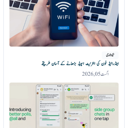
ٹیکنالوجی
اینڈرائیڈ فون کی انٹرنیٹ اسپیڈ بڑھانے کے آسان طریقے
اگست 05, 2026