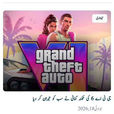
ٹیکنالوجی
جی ٹی اے 6 کی ممکنہ کمائی نے سب کو حیران کر دیا
جولائی 18, 2026