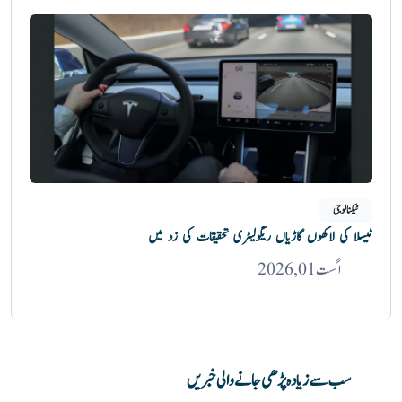
ٹیکنالوجی
ٹیسلا کی لاکھوں گاڑیاں ریگولیٹری تحقیقات کی زد میں
اگست 01, 2026
سب سے زیادہ پڑھی جانے والی خبریں