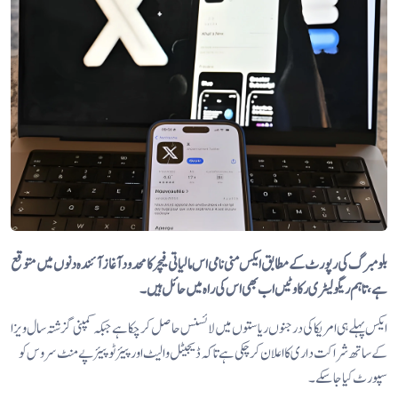
بلومبرگ کی رپورٹ کے مطابق ایکس منی نامی اس مالیاتی فیچر کا محدود آغاز آئندہ دنوں میں متوقع
ہے، تاہم ریگولیٹری رکاوٹیں اب بھی اس کی راہ میں حائل ہیں۔
ایکس پہلے ہی امریکا کی درجنوں ریاستوں میں لائسنس حاصل کر چکا ہے جبکہ کمپنی گزشتہ سال ویزا
کے ساتھ شراکت داری کا اعلان کر چکی ہے تاکہ ڈیجیٹل والیٹ اور پیئر ٹو پیئر پےمنٹ سروس کو
سپورٹ کیا جا سکے۔