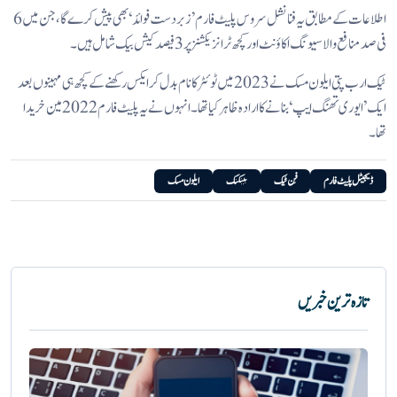
اطلاعات کے مطابق یہ فنانشل سروس پلیٹ فارم ’زبردست فوائد‘ بھی پیش کرے گا، جن میں 6
فی صد منافع والا سیونگ اکاؤنٹ اور کچھ ٹرانزیکشنز پر 3 فیصد کیش بیک شامل ہیں۔
ٹیک ارب پتی ایلون مسک نے 2023 میں ٹوئٹر کا نام بدل کر ایکس رکھنے کے کچھ ہی مہینوں بعد
ایک ’ایوری تھنگ ایپ‘ بنانے کا ارادہ ظاہر کیا تھا۔ انہوں نے یہ پلیٹ فارم 2022 مین خریدا
تھا۔
ڈیجیٹل پلیٹ فارم
فِن ٹیک
بینکنگ
ایلون مسک
تازہ ترین خبریں