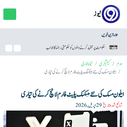
نیوز
تازہ ترین خبریں
 والوں کو حکومتی رہنما کا جواب
نئی ٹیکنالوجی کولیسٹرول کم کرنے میں مددگار 
ہوم
کیٹیگری
ٹیکنالوجی
ایلون مسک کی نئے بینکنگ پلیٹ فارم لانچ کرنے کی تیاری
ایلون مسک کی نئے بینکنگ پلیٹ فارم لانچ کرنے کی تیاری
شائع شدہ تاریخ