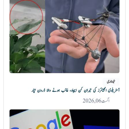
ٹیکنالوجی
آسٹریلوی انجینئرز کی حیران کن ایجاد، غائب ہونے والا ڈرون تیار
اگست 06, 2026