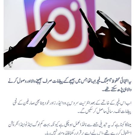
یہ انتہائی محفوظ میسجنگ فیچر ایسا تھا جس میں بھیجے گئے پیغامات صرف بھیجنے والا اور وصول کرنے
والا ہی پڑھ سکتے تھے۔
اب اس فیچر کے خاتمے کے بعد انٹرنیٹ سروس پرووائیڈرز اور خود میٹا بھی صارفین کے نجی
پیغامات تک رسائی حاصل کر سکیں گے۔
میٹا کا کہنا ہے کہ یہ تبدیلی جمعے سے نافذ العمل ہو چکی ہے کیونکہ بہت کم لوگ اینڈ ٹو اینڈ انکرپشن
استعمال کر رہے تھے، اس لیے اسے برقرار رکھنا فائدہ مند نہیں رہا۔