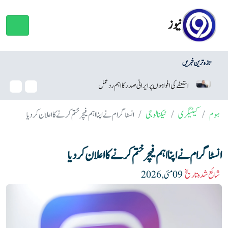
نیوز
تازہ ترین خبریں
کی افواہوں پر ایرانی صدر کا اہم ردعمل
وائٹ ہاؤس بال روم منصوبہ، ٹر
ہوم
کیٹیگری
ٹیکنالوجی
انسٹاگرام نے اپنا اہم فیچر ختم کرنے کا اعلان کر دیا
انسٹاگرام نے اپنا اہم فیچر ختم کرنے کا اعلان کر دیا
شائع شدہ تاریخ