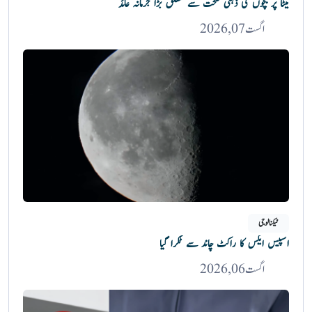
میٹا پر بچوں کی ذہنی صحت سے متعلق بڑا جرمانہ عائد
اگست 07, 2026
ٹیکنالوجی
اسپیس ایکس کا راکٹ چاند سے ٹکرا گیا
اگست 06, 2026