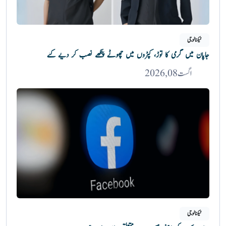
ٹیکنالوجی
جاپان میں گرمی کا توڑ، کپڑوں میں چھوٹے پنکھے نصب کر دیے گئے
اگست 08, 2026
ٹیکنالوجی