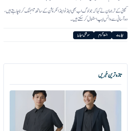
کمپنی کے ترجمان نے کہا کہ جو لوگ اب بھی اینڈ ٹو اینڈ انکرپشن کے ساتھ میسجنگ کرنا چاہتے ہیں،
وہ آسانی سے واٹس ایپ استعمال کر سکتے ہیں۔
اپڈیٹ
انسٹاگرام
سوشل میڈیا
تازہ ترین خبریں