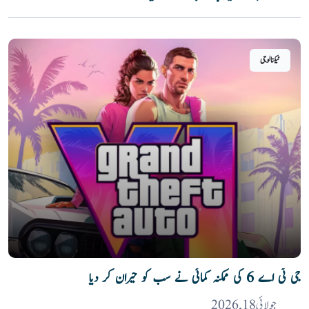
ٹیکنالوجی
جی ٹی اے 6 کی ممکنہ کمائی نے سب کو حیران کر دیا
جولائی 18, 2026