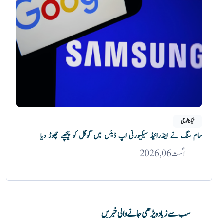
ٹیکنالوجی
سام سنگ نے اینڈرائیڈ سیکیورٹی اپ ڈیٹس میں گوگل کو پیچھے چھوڑ دیا
اگست 06, 2026
سب سے زیادہ پڑھی جانے والی خبریں