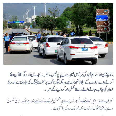
راولپنڈی اور اسلام آباد کی مرکزی شاہراہوں پر پولیس، رینجرز، ایف سی اور دیگر قانون نافذ
کرنے والے اداروں کے اہلکار تعینات ہیں، جگہ جگہ ناکوں پر سخت چیکنگ کی جا رہی ہے اور ریڈ
زون کی جانب جانے والے راستے مکمل بند کر دیے گئے ہیں۔
کورال سے زیرو پوائنٹ تک ایکسپریس وے ہر قسم کی ٹریفک کے لیے بند ہے جبکہ سری نگر ہائی
وے پر بھی مختلف اوقات میں ٹریفک روکی جاسکتی ہے۔