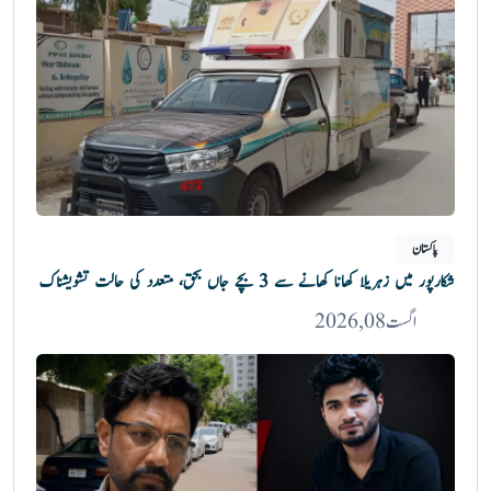
پاکستان
شکارپور میں زہریلا کھانا کھانے سے 3 بچے جاں بحق، متعدد کی حالت تشویشناک
اگست 08, 2026