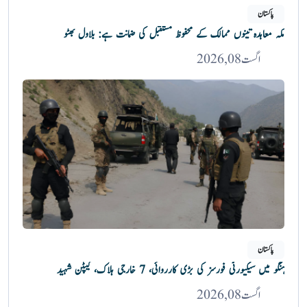
پاکستان
مکہ معاہدہ تینوں ممالک کے محفوظ مستقبل کی ضمانت ہے: بلاول بھٹو
اگست 08, 2026
پاکستان
ہنگو میں سیکیورٹی فورسز کی بڑی کارروائی، 7 خارجی ہلاک، کیپٹن شہید
اگست 08, 2026