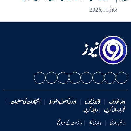
جولائی 11, 2026
نیوز
ہمارا تعارف
|
9 نیوزکیوں
|
ادارتی اصول و ضوابط
|
اشتہارات کی معلومات
|
خبر ارسال کریں
|
رابطہ کریں
دستبرداری
|
ہماری ٹیم
|
ملازمت کے مواقع