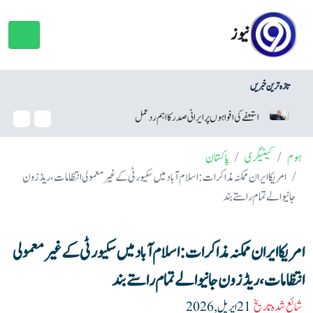
نیوز
تازہ ترین خبریں
 پر ایرانی صدر کا اہم ردعمل
وائٹ ہاؤس بال روم منصوبہ، ٹرمپ کو عدا
ہوم
کیٹیگری
پاکستان
امریکا ایران ممکنہ مذاکرات: اسلام آباد میں سکیورٹی کے غیر معمولی انتظامات، ریڈ زون
جانیوالے تمام راستے بند
امریکا ایران ممکنہ مذاکرات: اسلام آباد میں سکیورٹی کے غیر معمولی
انتظامات، ریڈ زون جانیوالے تمام راستے بند
شائع شدہ تاریخ