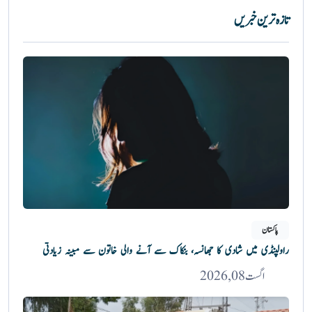
تازہ ترین خبریں
پاکستان
راولپنڈی میں شادی کا جھانسہ، بنکاک سے آنے والی خاتون سے مبینہ زیادتی
اگست 08, 2026