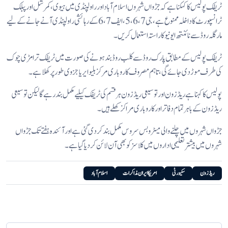
ٹریفک پولیس کا کہکنا ہے کہ جڑواں شہروں اسلام آباد اور راولپنڈی میں ہیوی، کمرشل اور پبلک
ٹرانسپورٹ کا داخلہ ممنوع ہے، جی5،6،7، ایف 6،7 کے رہائشی راولپنڈی آنے جانے کے لیے
مارگلہ روڈ سے نائنتھ ایونیو کا راستہ استعمال کریں۔
ٹریفک پولیس کے مطابق پارک روڈ سے کلب روڈ بند ہونے کی صورت میں ٹریفک ترامڑی چوک
کی طرف موڑ دی جائے گی، تاہم مصروف کاروباری مرکز بلیو ایریا جزوی طور پر کھلا ہے۔
پولیس کا کہنا ہے ریڈ زون اور توسیعی ریڈ زون ہر قسم کی ٹریفک کیلیے مکمل بند رہے گا لیکن توسیعی
ریڈزون کے باہر تمام دفاتر اور کاروباری مراکز کھلے ہیں۔
جڑواں شہروں میں چلنے والی میٹروبس سروس مکمل بند کردی گئی ہے اور آئندہ ہفتے تک جڑواں
شہروں میں بیشتر تعلیمی اداروں میں کلاسز کو بھی آن لائن کر دیا گیا ہے۔
ریڈ زون
سکیورٹی
امریکا ایران مذاکرات
اسلام آباد