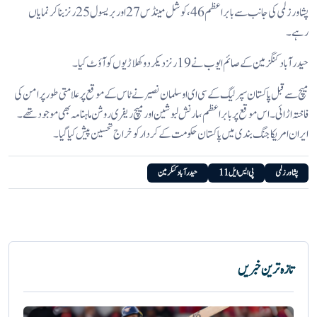
پشاور زلمی کی جانب سے بابر اعظم 46،کوشل مینڈس 27 اور بریسول 25 رنز بناکر نمایاں
رہے۔
حیدرآباد کنگزمین کے صائم ایوب نے 19 رنز دیکر دو کھلاڑیوں کو آؤٹ کیا۔
میچ سے قبل پاکستان سپر لیگ کے سی ای او سلمان نصیر نے ٹاس کے موقع پر علامتی طور پر امن کی
فاختہ اڑائی۔ اس موقع پر بابر اعظم، مارنش لبوشین اور میچ ریفری روشن ماہنامہ بھی موجود تھے۔
ایران امریکا جنگ بندی میں پاکستان حکومت کےکردار کو خراج تحسین پیش کیا گیا۔
پشاور زلمی
پی ایس ایل 11
حیدر آباد کنگز مین
تازہ ترین خبریں