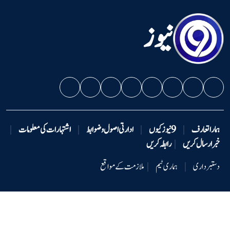
نیوز
ہمارا تعارف
|
9 نیوزکیوں
|
ادارتی اصول و ضوابط
|
اشتہارات کی معلومات
|
خبر ارسال کریں
|
رابطہ کریں
دستبرداری
|
ہماری ٹیم
|
ملازمت کے مواقع
کاپی رائٹ © 2026 -9نیوز - جملہ حقوق محفوظ ہیں