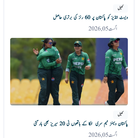
کھیل
ویسٹ انڈیز کو پاکستان پر 60 رنز کی برتری حاصل
اگست 05, 2026
کھیل
پاکستان ویمنز ٹیم سری لنکا کے ہاتھوں ٹی 20 سیریز بھی ہار گئی
اگست 05, 2026