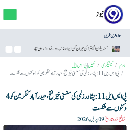
نیوز
تازہ ترین خبریں
، غائب ہونے والا ڈرون تیار
سام سنگ نے اینڈرائیڈ سیکیورٹی اپ ڈیٹس میں گوگل کو پیچھے چھ
ہوم
کیٹیگری
کھیل
|
پی ایس ایل
پی ایس ایل 11: پشاور زلمی کی سنسنی خیز فتح، حیدر آباد کنگز مین کو 4 وکٹوں سے شکست
پی ایس ایل 11: پشاور زلمی کی سنسنی خیز فتح، حیدر آباد کنگز مین کو 4
وکٹوں سے شکست
شائع شدہ تاریخ