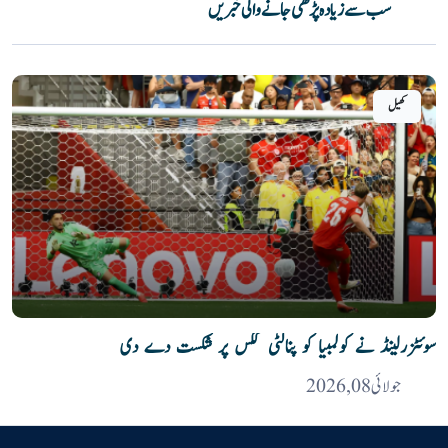
سب سے زیادہ پڑھی جانے والی خبریں
کھیل
سوئٹزرلینڈ نے کولمبیا کو پنالٹی ککس پر شکست دے دی
جولائی 08, 2026