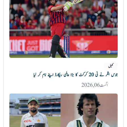
کھیل
جوس بٹلر نے ٹی 20 کرکٹ کا بڑا عالمی ریکارڈ اپنے نام کر لیا
اگست 06, 2026