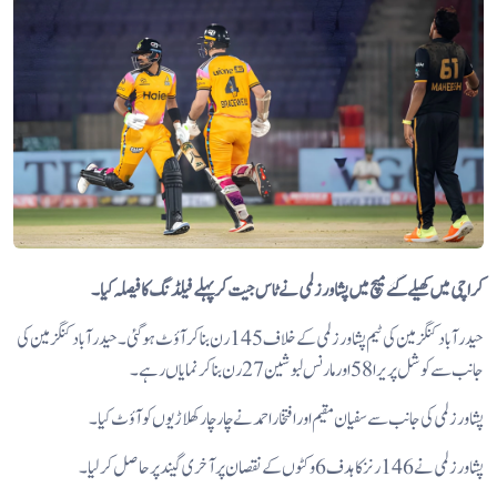
کراچی میں کھیلےگئے میچ میں پشاور زلمی نے ٹاس جیت کر پہلے فیلڈنگ کا فیصلہ کیا۔
حیدرآباد کنگزمین کی ٹیم پشاور زلمی کے خلاف 145 رن بنا کر آؤٹ ہوگئی۔ حیدرآباد کنگزمین کی
جانب سےکوشل پریرا 58 اور مارنس لبوشین 27 رن بناکر نمایاں رہے۔
پشاور زلمی کی جانب سے سفیان مقیم اور افتخار احمد نے چار چار کھلاڑیوں کو آؤٹ کیا۔
پشاور زلمی نے 146 رنز کا ہدف 6 وکٹوں کے نقصان پر آخری گیند پر حاصل کرلیا۔