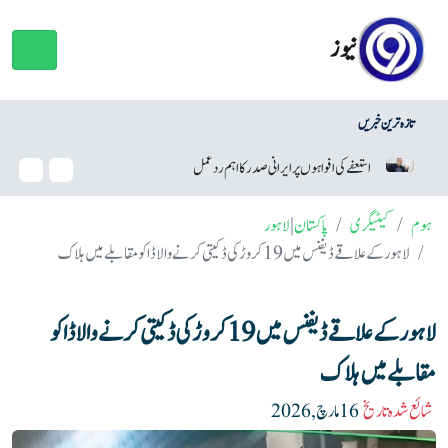
نیوز
تازہ ترین خبریں
 ایرانی صدر کا اہم ردعمل
وائٹ ہاؤس بال روم منصوبہ، ٹرمپ کو عدالت 
ہوم
کیٹیگری
پاکستان
|
لاہور
لاہور کے علاقے ڈیفنس میں 19 کروڑ کی ڈکیتی کرنے والا ڈاکو مقابلے میں ہلاک
لاہور کے علاقے ڈیفنس میں 19 کروڑ کی ڈکیتی کرنے والا ڈاکو
مقابلے میں ہلاک
شائع شدہ تاریخ