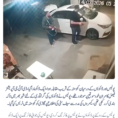
پولیس اور ڈاکوؤں کے درمیان گجومتہ کے قریب مقابلہ ہوا، ایک ڈاکومارا گیا، ڈی آئی جی آپریشنز
فیصل کامران خود موقع پر موجود تھے، پولیس نے ڈاکوؤں کی گرفتاری کے لئے شہر بھر میں ناکہ
بندی کر رکھی تھی، کیمروں کی مدد سے سیف سٹی کی اطلاع پر گاڑی
کو گجومتہ میں ٹریس کیا گیا۔
پولیس کے روکنے پر ڈاکوؤں نے پولیس پر فائرنگ کر دی، پولیس کی جوابی فائرنگ پر ایک ڈاکو