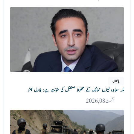
پاکستان
مکہ معاہدہ تینوں ممالک کے محفوظ مستقبل کی ضمانت ہے: بلاول بھٹو
اگست 08, 2026