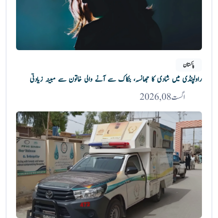
پاکستان
راولپنڈی میں شادی کا جھانسہ، بنکاک سے آنے والی خاتون سے مبینہ زیادتی
اگست 08, 2026