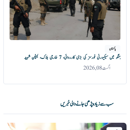
پاکستان
ہنگو میں سیکیورٹی فورسز کی بڑی کارروائی، 7 خارجی ہلاک، کیپٹن شہید
اگست 08, 2026
سب سے زیادہ پڑھی جانے والی خبریں