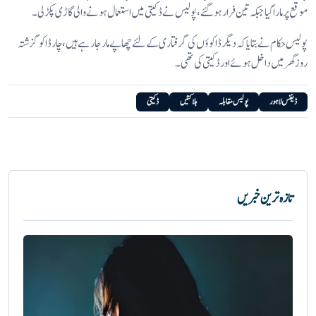
موقع پر مارا گیا جبکہ تین فرار ہوگئے، پولیس نے ڈکیتی میں استعمال ہونے والی گاڑی پکڑ لی۔
پولیس حکام نے بتایا کہ دیگر ڈاکوؤں کی گرفتاری کے لئے چھاپے مار جارہے ہیں، چار ڈاکو گزشتہ
روز گھر میں داخل ہوئے اور ڈکیتی کی تھی۔
ڈیفنس لاہور
پولیس مقابلہ
ہلاکتیں
ڈکیتی
تازہ ترین خبریں