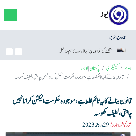
نیوز
تازہ ترین خبریں
فے کی افواہوں پر ایرانی صدر کا اہم ردعمل
وائٹ ہاؤس بال روم منصوبہ،
ہوم
کیٹیگری
پاکستان
|
لاہور
قانون بنانے کا یہ ٹائم غلط ہے، موجودہ حکومت الیکشن کرانا نہیں چاہتی، لطیف کھوسہ
قانون بنانے کا یہ ٹائم غلط ہے، موجودہ حکومت الیکشن کرانا نہیں
چاہتی، لطیف کھوسہ
شائع شدہ تاریخ