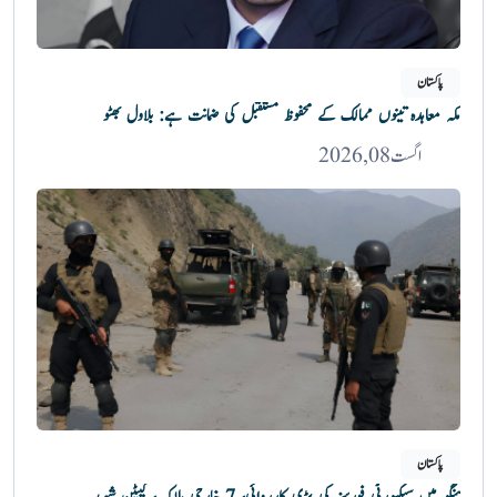
پاکستان
مکہ معاہدہ تینوں ممالک کے محفوظ مستقبل کی ضمانت ہے: بلاول بھٹو
اگست 08, 2026
پاکستان