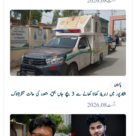
اگست 08, 2026
پاکستان
شکارپور میں زہریلا کھانا کھانے سے 3 بچے جاں بحق، متعدد کی حالت تشویشناک
اگست 08, 2026