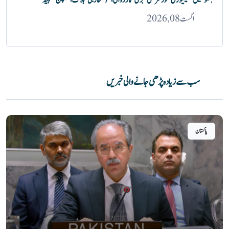
ہنگو میں سیکیورٹی فورسز کی بڑی کارروائی، 7 خارجی ہلاک، کیپٹن شہید
اگست 08, 2026
سب سے زیادہ پڑھی جانے والی خبریں
پاکستان