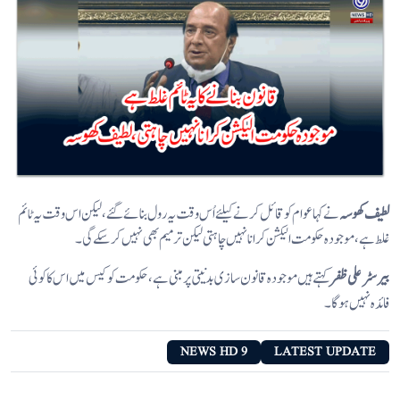
لطیف کھوسہ
نے کہا عوام کو قائل کرنے کیلئے اُس وقت یہ رول بنائے گئے، لیکن اس وقت یہ ٹائم
غلط ہے، موجودہ حکومت الیکشن کرانا نہیں چاہتی لیکن ترمیم بھی نہیں کر سکے گی۔
بیرسٹر علی ظفر
کہتے ہیں موجودہ قانون سازی بد نیتی پر مبنی ہے ،حکومت کو کیس میں اس کا کوئی
فائدہ نہیں ہوگا۔
9 NEWS HD
LATEST UPDATE