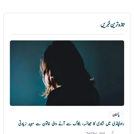
تازہ ترین خبریں
پاکستان
راولپنڈی میں شادی کا جھانسہ، بنکاک سے آنے والی خاتون سے مبینہ زیادتی