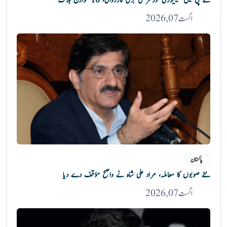
کے پی میں سیکیورٹی فورسز کی بڑی کارروائی، 10 خوارج ہلاک
اگست 07, 2026
پاکستان
نئے صوبوں کا معاملہ، مراد علی شاہ نے واضح مؤقف دے دیا
اگست 07, 2026