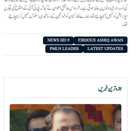
کہا کہ پارلیمنٹ ہاؤس کے سامنے پیش آنے والا واقعہ افسوسناک تھا، پارلیمنٹ ہاؤس کے سامنے واقعہ
کی ذمہ داری دونوں پر عائد ہوتی ہے۔ فردوس عاشق اعوان نے کہا کہ پی ٹی آئی کے اجتماع کی جگہ پر
اپوزیشن کو نہیں آنا چاہئے تھا، ہمارے کارکنان کو خواتین کے ساتھ ایسا سلوک نہیں کرنا چاہئے
تھا۔
9 NEWS HD
FIRDOUS ASHIQ AWAN
PMLN LEADER
LATEST UPDATES
تازہ ترین خبریں