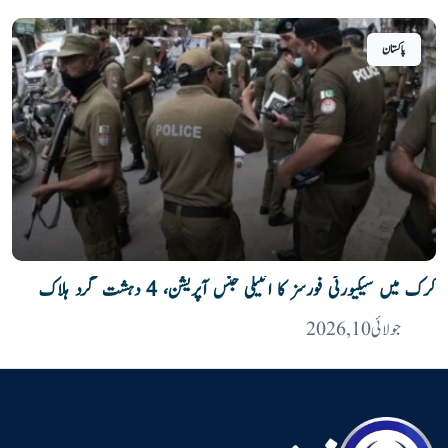
پاکستان
کرک میں سیکیورٹی فورسز کا انٹیلی جنس آپریشن، 4 دہشت گرد ہلاک
جولائی 10, 2026