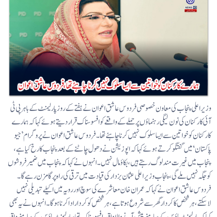
وزیراعلی پنجاب کی معاون خصوصی فردوس عاشق اعوان نے ہفتے کے روز پارلیمنٹ کے باہر پی ٹی
آئی کارکنان کی نون لیگی رہنماؤں پر حملے کے واقعے کو افسوسناک قرار دیتے ہوئے کہا کہ ہمارے
کارکنان کو خواتین سے ایسا سلوک نہیں کرنا چاہئے تھا۔ فردوس عاشق اعوان نے پروگرام ’جیو
پاکستان‘ میں گفتگو کرتے ہوئے کہا کہ اپوزیشن نے دھول چاٹنے کے بعد پنجاب کا رخ کیا ہے،
پنجاب میں غیرت مند لوگ رہتے ہیں، بکاؤ مال نہیں۔ انہوں نے کہا کہ پنجاب میں ضمیر فروشوں
کو جگہ نہیں ملے گی، پنجاب وزیراعلی عثمان بزدارکی قیادت میں ترقی کی راہ پر گامزن رہے گا۔
فردوس عاشق اعوان نے کہا کہ عمران خان معاشرے کی سوچ اور رویہ میں اکیلے تبدیلی نہیں
لاسکتے، ہر شخص کا کردار گھر سے شروع ہوتا ہے، ہر شخص کو کردار ادا کرنا ہوگا۔ انہوں نے یہ بھی