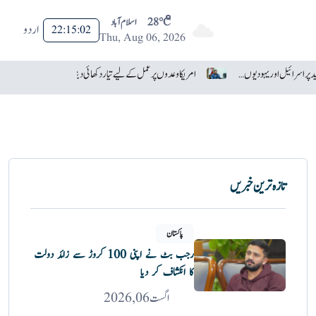
28°C
اسلام آباد
اردو
22:15:02
Thu, Aug 06, 2026
ٹرمپ نے عبدال السید پر اسرائیل اور یہودیوں سے نفرت کا الزام لگا دیا
امریکا وعدوں پر عمل کے لیے تیار دکھائی دیتا ہے: ایران
تازہ ترین خبریں
پاکستان
رجب بٹ نے اپنی 100 کروڑ سے زائد دولت
کا انکشاف کر دیا
اگست 06, 2026