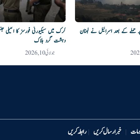
پر حملے کے بعد اسرائیل نے لبنان
دہشت گرد ہلاک
جولائی 10, 2026
ومات
خبر ارسال کریں
رابطہ کریں
|
|