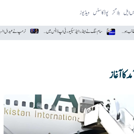
یس ایل
بلاگز
پوڈکاسٹس
ویڈیوز
آسٹریلوی انجینئرز کی حیران کن ایجاد، غائب ہونے والا ڈرون تیار
سام سنگ نے اینڈرائیڈ سیکیورٹی اپ ڈیٹس میں گوگل کو پیچھے چھوڑ دیا