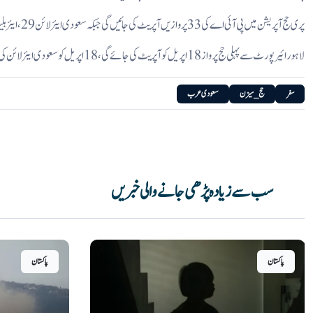
پری حج آپریشن میں پی آئی اے کی 33 پروازیں آپریٹ کی جائیں گی جبکہ سعودی ایئر لائن 29، ایئر بلیو 24 اور ایئر سیال کی 15 پروازیں آپریٹ کریگی۔
لاہور ائیرپورٹ سے پہلی حج پرواز 18اپریل کو آپریٹ کی جائے گی،18اپریل کو سعودی ایئر لائن کی پرواز ایس وی 5735 لاہور سے مدینہ روانہ ہوگی۔
سفر
حج_سیزن
سعودی عرب
سب سے زیادہ پڑھی جانے والی خبریں
پاکستان
پاکستان