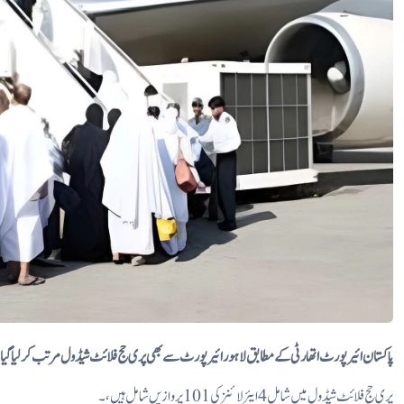
پاکستان ائیرپورٹ اتھارٹی کے مطابق لاہور ائیرپورٹ سے بھی پری حج فلائٹ شیڈول مرتب کرلیا گی
پری حج فلائٹ شیڈول میں شامل 4 ایئر لائنز کی 101 پروازیں شامل ہیں، ۔