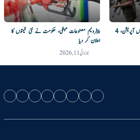
کرک میں سیکیورٹی فورسز کا انٹیلی جنس آپریشن، 4
پیٹرولیم مصنوعات مہنگی، حکومت نے نئی قیمتوں کا
اعلان کر دیا
جولائی 11, 2026