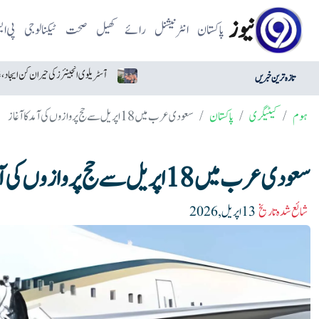
نیوز
پاکستان
انٹرنیشنل
رائے
کھیل
صحت
ٹیکنالوجی
پی ا
امریکا وعدوں پر عمل کے لیے تیار دکھائی دیتا ہے: ایران
تازہ ترین خبریں
ہوم
کیٹیگری
پاکستان
سعودی عرب میں 18 اپریل سے حج پروازوں کی آمد کا آغاز
سعودی عرب میں 18 اپریل سے حج پروازوں کی آمد کا آغاز
شائع شدہ تاریخ