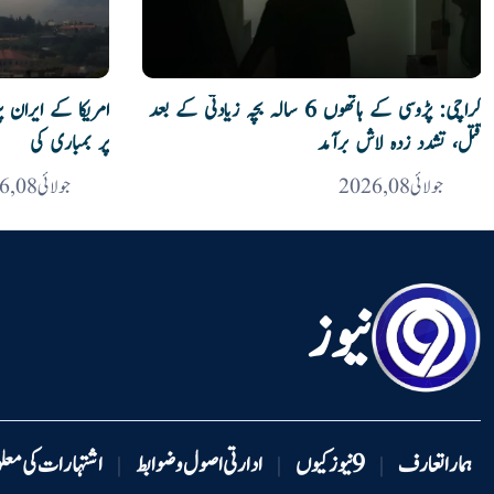
کراچی: پڑوسی کے ہاتھوں 6 سالہ بچہ زیادتی کے بعد
امریکا کے ایران 
قتل، تشدد زدہ لاش برآمد
پر بمباری کی
جولائی 08, 2026
جولائی 08, 2026
نیوز
ہمارا تعارف
9 نیوزکیوں
ادارتی اصول و ضوابط
اشتہارات کی معل
|
|
|