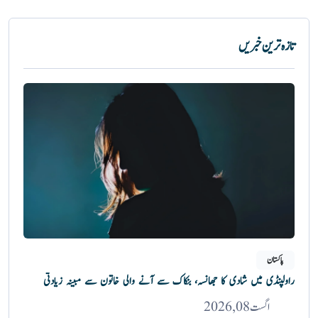
تازہ ترین خبریں
پاکستان
راولپنڈی میں شادی کا جھانسہ، بنکاک سے آنے والی خاتون سے مبینہ زیادتی
اگست 08, 2026