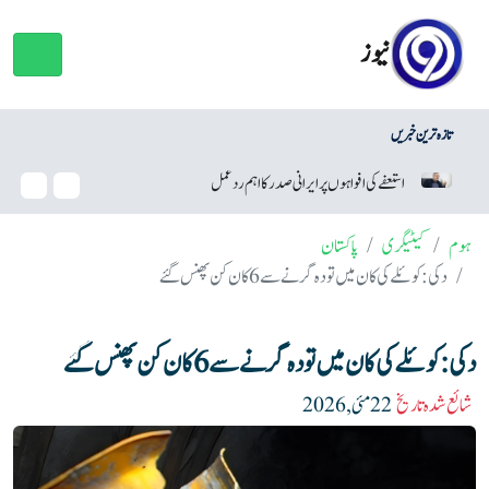
نیوز
تازہ ترین خبریں
کی افواہوں پر ایرانی صدر کا اہم ردعمل
وائٹ ہاؤس بال روم منصوبہ، ٹر
ہوم
کیٹیگری
پاکستان
دکی: کوئلے کی کان میں تودہ گرنے سے 6 کان کن پھنس گئے
دکی: کوئلے کی کان میں تودہ گرنے سے 6 کان کن پھنس گئے
شائع شدہ تاریخ