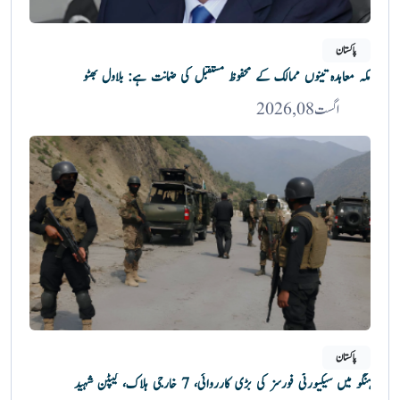
پاکستان
مکہ معاہدہ تینوں ممالک کے محفوظ مستقبل کی ضمانت ہے: بلاول بھٹو
اگست 08, 2026
پاکستان
ہنگو میں سیکیورٹی فورسز کی بڑی کارروائی، 7 خارجی ہلاک، کیپٹن شہید