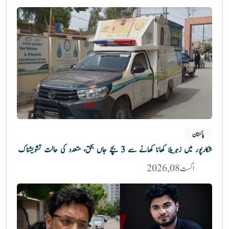
پاکستان
شکارپور میں زہریلا کھانا کھانے سے 3 بچے جاں بحق، متعدد کی حالت تشویشناک
اگست 08, 2026