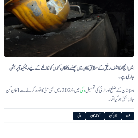
ایس ایچ او کاشف رفیق کے مطابق کان میں پھنسے 6 کان کنوں کو نکالنے کے لیے ریسکیو آپریشن
جاری ہے۔
بلوچستان کے ضلع لورالائی کی تحصیل
دکی
میں 2024ء میں بھی مٹی کا تودہ گرنے سے 1 کان کن
جاں بحق ہو گیا تھا۔
تودہ
کان کن
کوئلہ کان
دکی