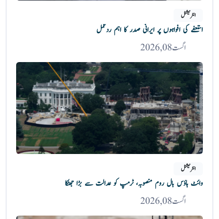
انٹرنیشنل
استعفے کی افواہوں پر ایرانی صدر کا اہم ردعمل
اگست 08, 2026
انٹرنیشنل
وائٹ ہاؤس بال روم منصوبہ، ٹرمپ کو عدالت سے بڑا جھٹکا
اگست 08, 2026