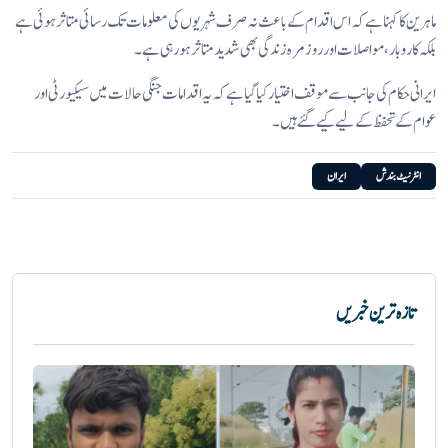
ماہرین کا کہنا ہے کہ اس اقدام کے باعث نہ صرف شہریوں کی معلومات تک رسائی متاثر ہوئی ہے
بلکہ کاروبار، مواصلات اور روزمرہ زندگی بھی شدید متاثر ہو رہی ہے۔
ایرانی حکام کی جانب سے موقف اختیار کیا گیا ہے کہ یہ اقدامات جنگی حالات میں سیکیورٹی اور
عوام کے تحفظ کے لیے کیے گئے ہیں۔
انٹرنیٹ بندش
ایران
تازہ ترین خبریں