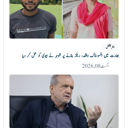
انٹرنیشنل
بھارت میں افسوسناک واقعہ، ریلز بنانے پر شوہر نے بیوی کو قتل کر دیا
اگست 08, 2026