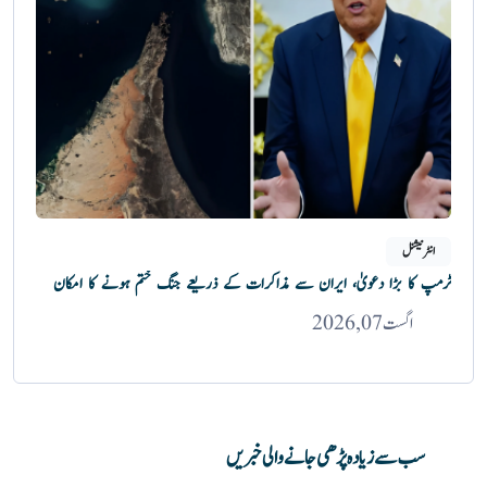
انٹرنیشنل
ٹرمپ کا بڑا دعویٰ، ایران سے مذاکرات کے ذریعے جنگ ختم ہونے کا امکان
اگست 07, 2026
سب سے زیادہ پڑھی جانے والی خبریں