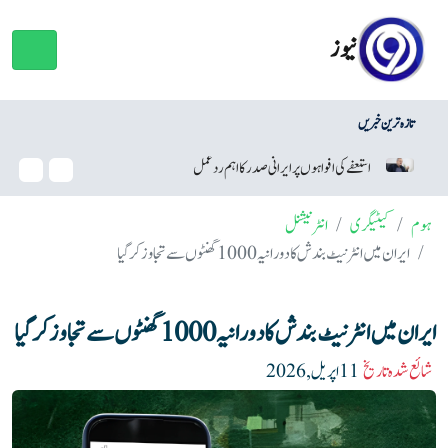
نیوز
تازہ ترین خبریں
وائٹ ہاؤس بال روم منصوبہ، ٹرمپ کو عدالت سے بڑا جھٹکا
ہوم
کیٹیگری
انٹرنیشنل
ایران میں انٹرنیٹ بندش کا دورانیہ 1000 گھنٹوں سے تجاوز کرگیا
ایران میں انٹرنیٹ بندش کا دورانیہ 1000 گھنٹوں سے تجاوز کرگیا
شائع شدہ تاریخ