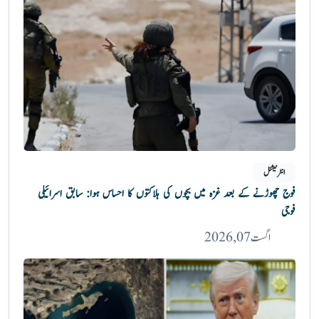
انٹرنیشنل
فوج چھوڑنے کے بعد غزہ میں بچوں کی ہلاکتوں کا احساس ہوا: سابق اسرائیلی
فوجی
اگست 07, 2026