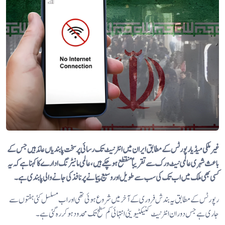
غیر ملکی میڈیا رپورٹس کے مطابق ایران میں انٹرنیٹ تک رسائی پر سخت پابندیاں عائد ہیں جس کے
باعث شہری عالمی نیٹ ورک سے تقریباً منقطع ہو چکے ہیں، عالمی مانیٹرنگ ادارے کا کہنا ہے کہ یہ
کسی بھی ملک میں اب تک کی سب سے طویل اور وسیع پیمانے پر نافذ کی جانے والی پابندی ہے۔
رپورٹس کے مطابق یہ بندش فروری کے آخر میں شروع ہوئی تھی اور اب مسلسل کئی ہفتوں سے
جاری ہے جس دوران انٹرنیٹ کنیکٹیویٹی انتہائی کم سطح تک محدود ہو کر رہ گئی ہے۔