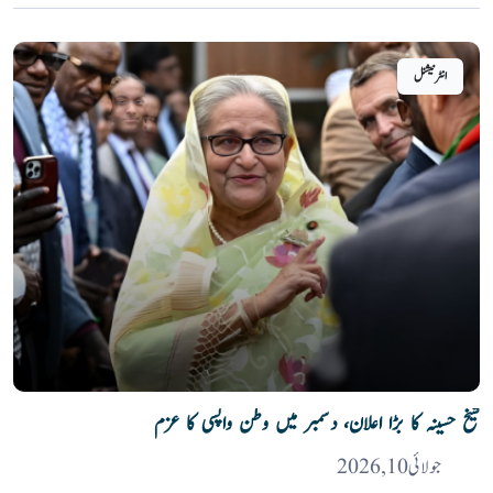
انٹرنیشنل
شیخ حسینہ کا بڑا اعلان، دسمبر میں وطن واپسی کا عزم
جولائی 10, 2026