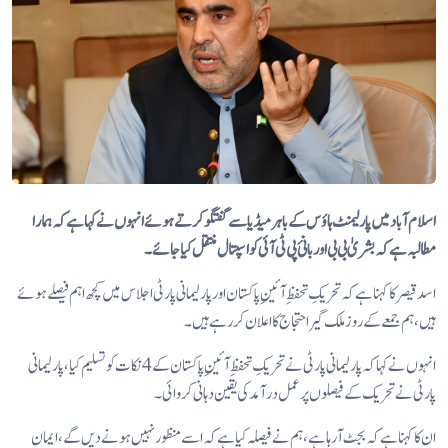
اسلام آباد میں پارلیمنٹ ہاؤس کے باہر میڈیا سے گفتگو کرتے ہوئے انہوں نے کہا ہے کہ ہمارا
مطالبہ ہے کہ بشریٰ بی بی اور بانئ پی ٹی آئی کو اسپتال منتقل کیا جائے۔
اسد قیصر کا کہنا ہے کہ تحریکِ تحفظِ آئینِ پاکستان اور پارلیمانی پارٹی اجلاس میں کچھ اہم فیصلے ہوئے
ہیں، ہم جمعے کے روز ملک گیر احتجاج کا اعلان کر رہے ہیں۔
انہوں نے کہا کہ پارلیمانی پارٹی نے تحریکِ تحفظِ آئینِ پاکستان کے 4 نکات کو تسلیم کیا، پارلیمانی
پارٹی نے تحریک کے فیصلوں پر عمل درآمد کی یقین دہانی کروائی۔
ان کا کہنا ہے کہ بجٹ آ رہا ہے، ہم نے فیصلہ کیا ہے کہ اسے منظور نہیں ہونے دیں گے، ایمان