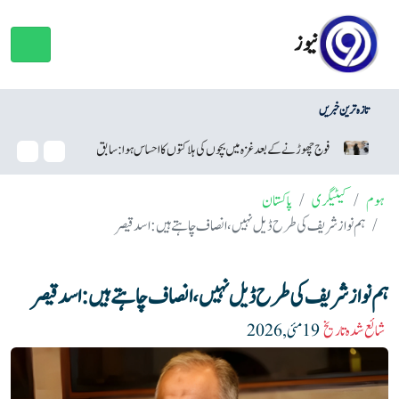
نیوز
تازہ ترین خبریں
فوج چھوڑنے کے بعد غزہ میں بچوں کی ہلاکتوں کا احساس ہوا: سابق اسرائیلی فوجی
ہوم
کیٹیگری
پاکستان
ہم نواز شریف کی طرح ڈیل نہیں، انصاف چاہتے ہیں: اسد قیصر
ہم نواز شریف کی طرح ڈیل نہیں، انصاف چاہتے ہیں: اسد قیصر
شائع شدہ تاریخ