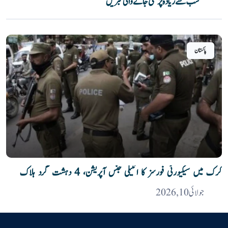
سب سے زیادہ پڑھی جانے والی خبریں
پاکستان
کرک میں سیکیورٹی فورسز کا انٹیلی جنس آپریشن، 4 دہشت گرد ہلاک
جولائی 10, 2026