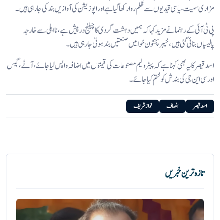
مزاری سمیت سیاسی قیدیوں سے ظلم روا رکھا گیا ہے اور اپوزیشن کی آوازیں بند کی جا رہی ہیں۔
پی ٹی آئی کے رہنما نے مزید کہا کہ ہمیں دہشت گردی کا چیلنج درپیش ہے، نااہلی سے خارجہ
پالیسیاں بنائی گئی ہیں، خیبر پختون خوا میں صنعتیں بند ہوتی جا رہی ہیں۔
اسد قیصر کا یہ بھی کہنا ہے کہ پیٹرولیم مصنوعات کی قیمتوں میں اضافہ واپس لیا جائے، آٹے، گیس
اور سی این جی کی بندش کو ختم کیا جائے۔
اسد قیصر
انصاف
نواز شریف
تازہ ترین خبریں