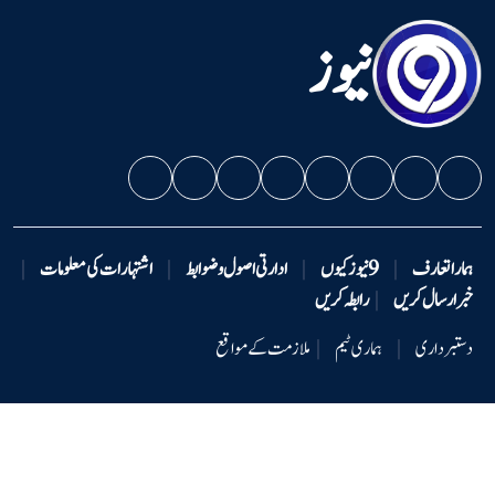
نیوز
ہمارا تعارف
|
9 نیوزکیوں
|
ادارتی اصول و ضوابط
|
اشتہارات کی معلومات
|
خبر ارسال کریں
|
رابطہ کریں
دستبرداری
|
ہماری ٹیم
|
ملازمت کے مواقع
کاپی رائٹ © 2026 -9نیوز - جملہ حقوق محفوظ ہیں