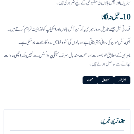
سبزیاں اور پھل بالوں کی مضبوطی کے لیے ضروری ہیں۔
10۔ تیل نہ لگانا
قدرتی تیل جیسے ناریل، روزمیری یا آرگن آئل بالوں اور اسکیلپ کو غذائیت فراہم کرتے ہیں۔
ہلکی مالش خون کی روانی بہتر بناتی ہے اور بالوں کی نشو و نما میں مددگار ثابت ہو سکتی ہے۔
ماہرین کے مطابق خوبصورت اور صحت مند بال صرف مہنگی پروڈکٹس سے نہیں بلکہ اچھی عادات
اپنانے سے حاصل ہوتے ہیں۔
ہیئر کیئر
ہیئر فال
صحت
تازہ ترین خبریں