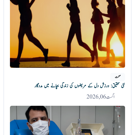
صحت
نئی تحقیق: ورزش دل کے مریضوں کی زندگی بچانے میں مددگار
اگست 06, 2026