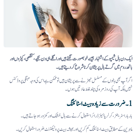
ایک دن بال شیمپو کے اشتہار جیسے خوبصورت لگتے ہیں اور اگلے ہی دن تکیے، کنگھی، کپڑوں اور
باتھ روم میں گرتے بال پریشان کرنا شروع کر دیتے ہیں۔
اگر آپ بھی بالوں کے مسلسل جھڑنے سے پریشان ہیں تو ممکن ہے اس کی وجہ مہنگی پروڈکٹس
نہیں بلکہ آپ کی روزمرہ کی چند غلط عادتیں ہوں۔
1۔ ضرورت سے زیادہ ہیٹ اسٹائلنگ
بار بار اسٹریٹنر، کرلر یا ہیئر ڈرائر استعمال کرنے سے بال خشک اور کمزور ہو جاتے ہیں۔
ماہرین کے مطابق ہیٹ اسٹائلنگ کم کریں اور ہمیشہ ہیٹ پروٹیکٹنٹ ضرور استعمال کریں۔