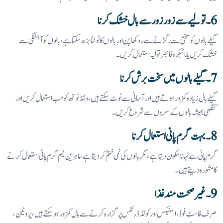
6۔ تولیے سے زور زور سے بال خشک کرنا
گیلے بالوں کو سختی سے رگڑنے سے روکھا پن اور بالوں کا ٹوٹنا بڑھ سکتا ہے، بالوں کو آہستگی سے
خشک کریں یا مائیکرو فائبر تولیہ استعمال کریں۔
7۔ گیلے بالوں میں سخت برش کرنا
گیلے بال زیادہ کمزور ہوتے ہیں اور آسانی سے ٹوٹ سکتے ہیں، وائڈ ٹوتھ کومب استعمال کریں اور
کنگھی ہمیشہ بالوں کے سِروں سے شروع کریں۔
8۔ بہت گرم پانی استعمال کرنا
گرم پانی سے نہانا سکون دیتا ہے، مگر بالوں کی نمی ختم کر دیتا ہے، ماہرین نیم گرم پانی استعمال کرنے
کا مشورہ دیتے ہیں۔
9۔ غیر صحت مند غذا
صرف فاسٹ فوڈ، اسنیکس اور کولڈ ڈرنکس پر گزارہ کرنے سے بال کمزور ہو سکتے ہیں، پروٹین،