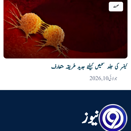
صحت
کینسر کی جلد تشخیص کیلئے جدید طریقہ متعارف
جولائی 10, 2026
نیوز