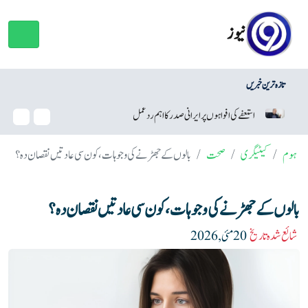
نیوز
تازہ ترین خبریں
وائٹ ہاؤس بال روم منصوبہ، ٹرمپ کو عدالت سے بڑا جھٹکا
ہوم
کیٹیگری
صحت
بالوں کے جھڑنے کی وجوہات، کون سی عادتیں نقصان دہ؟
بالوں کے جھڑنے کی وجوہات، کون سی عادتیں نقصان دہ؟
شائع شدہ تاریخ