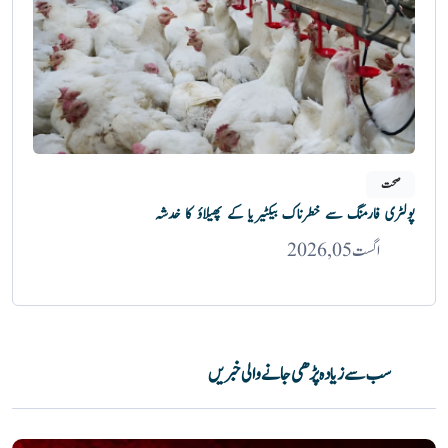
صحت
پولٹری فارمنگ سے خطرناک بیکٹیریا کے پھیلاؤ کا خدشہ
اگست 05, 2026
سب سے زیادہ پڑھی جانے والی خبریں