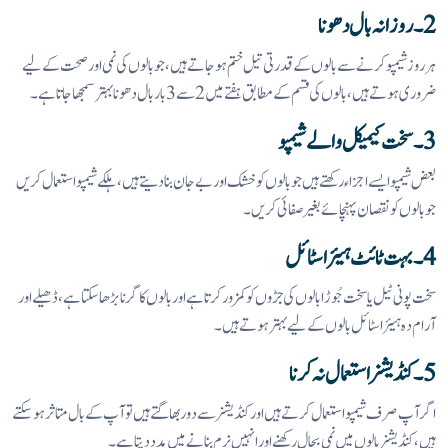
2۔ روزانہ بال دھونا
ہر روز شیمپو کرنے سے بالوں کے قدرتی تیل ختم ہو جاتے ہیں، جو بالوں کی نمی اور صحت کے لیے
ضروری ہوتے ہیں، بالوں کی قسم کے مطابق ہفتے میں 2 سے 3 بار بال دھونا بہتر سمجھا جاتا ہے۔
3۔ سخت کیمیکل والے شیمپو
بعض شیمپو ایسے اجزاء رکھتے ہیں جو بالوں کو خشک اور بے جان بنا دیتے ہیں، ہلکے شیمپو استعمال کریں
جو بالوں کو نقصان پہنچائے بغیر صفائی کریں۔
4۔ بہت ٹائٹ ہیئر اسٹائل
سخت پونی ٹیل یا سخت جُوڑا بالوں کی جڑوں کو کمزور کرتا ہے اور بالوں کا گرنا بڑھا سکتا ہے، ڈھیلے اور
آرام دہ ہیئر اسٹائل بالوں کے لیے بہتر ہوتے ہیں۔
5۔ کنڈیشنر استعمال نہ کرنا
اگر آپ صرف شیمپو استعمال کرتے ہیں اور کنڈیشنر سے دور بھاگتے ہیں تو آپ کے بال متاثر ہو سکتے
ہیں، کنڈیشنر بالوں میں نمی بحال رکھنے اور انہیں نرم بنانے میں مدد دیتا ہے۔