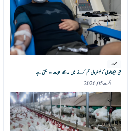
صحت
نئی ٹیکنالوجی کولیسٹرول کم کرنے میں مددگار ثابت ہو سکتی ہے
اگست 05, 2026