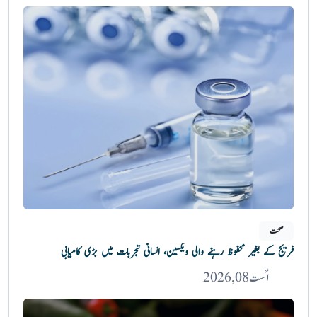
صحت
فریج کے بغیر محفوظ رہنے والی ویکسین، انسانی تجربات میں بڑی کامیابی
اگست 08, 2026