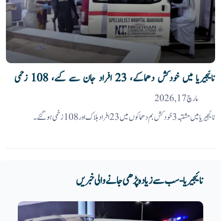
نائیجیریا میں خودکش دھماکے، 23 افراد جان سے گئے، 108 زخمی
مارچ 17, 2026
نائیجیریا میں مشتبہ 3 خودکش بم دھماکوں میں 23 افراد ہلاک اور 108 زخمی ہو گئے۔
نائیجیریا - سب سے زیادہ پڑھی جانے والی خبریں