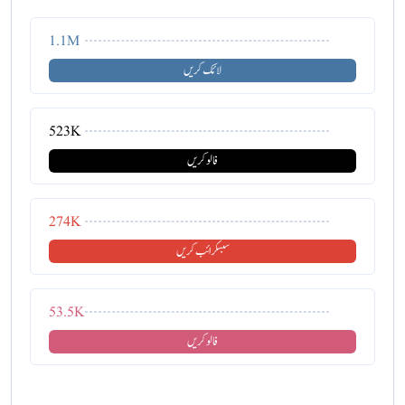
1.1M
لائک کریں
523K
فالو کریں
274K
سبسکرائب کریں
53.5K
فالو کریں