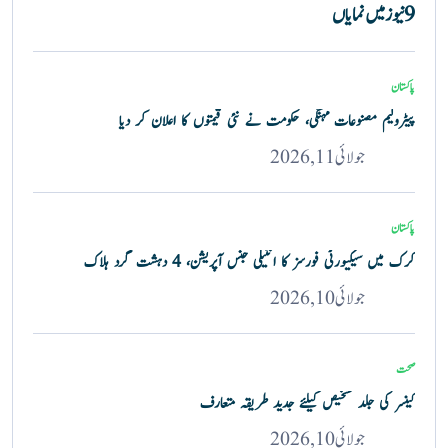
9 نیوز میں نمایاں
پاکستان
پیٹرولیم مصنوعات مہنگی، حکومت نے نئی قیمتوں کا اعلان کر دیا
جولائی 11, 2026
پاکستان
کرک میں سیکیورٹی فورسز کا انٹیلی جنس آپریشن، 4 دہشت گرد ہلاک
جولائی 10, 2026
صحت
کینسر کی جلد تشخیص کیلئے جدید طریقہ متعارف
جولائی 10, 2026