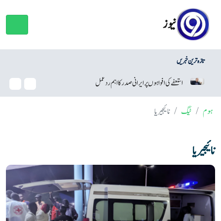
نیوز
تازہ ترین خبریں
استعفے کی افواہوں پر ایرانی صدر کا اہم ردعمل
وائٹ 
ہوم
ٹیگ
نائیجیریا
نائیجیریا