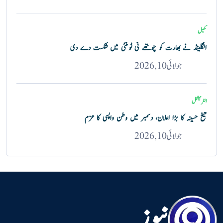
کھیل
انگلینڈ نے بھارت کو چوتھے ٹی ٹوئنٹی میں شکست دے دی
جولائی 10, 2026
انٹرنیشنل
شیخ حسینہ کا بڑا اعلان، دسمبر میں وطن واپسی کا عزم
جولائی 10, 2026
نیوز