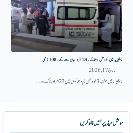
نائیجیریا میں خودکش دھماکے، 23 افراد جان سے گئے، 108 زخمی
مارچ 17, 2026
نائیجیریا میں مشتبہ 3 خودکش بم دھماکوں میں 23 افراد ہلاک اور...
سوشل میڈیا پر ہمیں فالو کریں