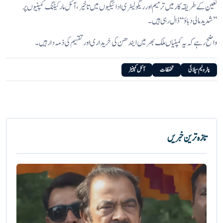
تعین کے طریقہ کار میں ترمیم اور ریگولیٹری ادائیگیوں میں تاخیر،آئل مارکیٹنگ کمپنیوں پر
’’شدید مالی دباؤ‘‘ ڈال رہی ہیں۔
واضح رہے کہ یہ کمپنیاں ملک بھر میں ایندھن کی خریداری اور تقسیم کی ذمہ دار ہیں۔
پٹرولیم سپلائی
تحفظات
آئل کمپنیز
تازہ ترین خبریں