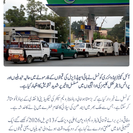
آئل کمپنیز ایڈوائزری کونسل نے ہائی اسپیڈ ڈیزل کی قیمتوں کے فارمولے میں حالیہ تبدیلیوں اور
پرائس ڈیفرنشل کلیمز کی ادائیگیوں میں مسلسل تاخیر پر شدید تشویش کا اظہار کیا ہے۔
کونسل نے خبردار کیا ہے کہ بڑھتا ہوا مالی دباؤ پیٹرولیم سیکٹر کی لیکویڈیٹی (نقدی کے بہاؤ) کو متاثر
کر سکتا ہے، جس سے ملک بھر میں ایندھن کی سپلائی کا نظام خطرے میں پڑنے کا خدشہ ہے۔
وفاقی وزیر برائے توانائی (پٹرولیم ڈویژن) علی پرویز ملک کو 13 اپریل 2026 کو لکھے گئے ایک
تفصیلی خط میں صنعتی ادارے نے کہا ہے کہ دو بیک وقت ہونے والی تبدیلیاں، یعنی قیمتوں کے