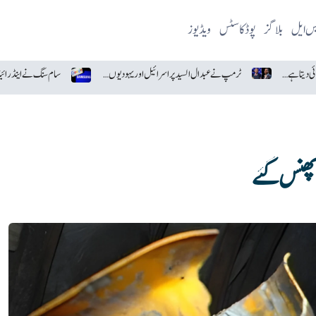
یس ایل
بلاگز
پوڈکاسٹس
ویڈیوز
ٹرمپ نے عبدال السید پر اسرائیل اور یہودیوں سے نفرت کا الزام لگا دیا