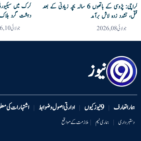
کراچی: پڑوسی کے ہاتھوں 6 سالہ بچہ زیادتی کے بعد
دہشت گرد ہلاک
قتل، تشدد زدہ لاش برآمد
جولائی 10, 2026
جولائی 08, 2026
نیوز
ہمارا تعارف
9 نیوزکیوں
ادارتی اصول و ضوابط
اشتہارات کی معل
|
|
|
دستبرداری
|
ہماری ٹیم
|
ملازمت کے مواقع