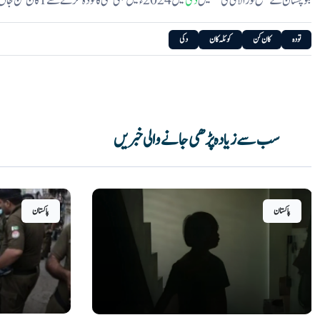
بلوچستان کے ضلع لورالائی کی تحصیل
دکی
میں 2024ء میں بھی مٹی کا تودہ گرنے سے 1 کان کن جاں بحق ہو گیا تھا۔
تودہ
کان کن
کوئلہ کان
دکی
سب سے زیادہ پڑھی جانے والی خبریں
پاکستان
پاکستان