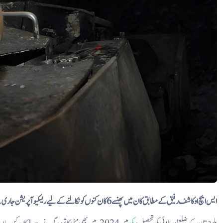
ایس ایچ او کاشف رفیق کے مطابق کان میں پھنسے 6 کان کنوں کو نکالنے کے لیے ریسکیو آپریشن جاری ہے۔