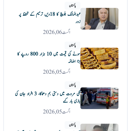
پاکستان
عبدالمالک بلوچ کا 18ویں ترمیم کے تحفظ پر
زور
اگست 06, 2026
پاکستان
سونے کی قیمت میں 10 ہزار 800 روپے کا
بڑا اضافہ
اگست 05, 2026
پاکستان
لکی مروت میں دستی بم دھماکا، 3 افراد جان کی
بازی ہار گئے
اگست 05, 2026
پاکستان