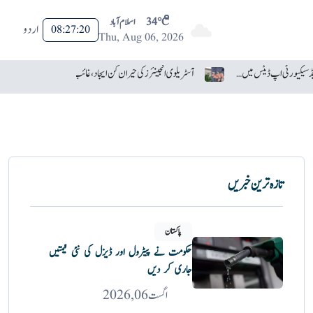
34°C
اسلام آباد
اردو
08:27:21
Thu, Aug 06, 2026
سام سنگ نے اینڈرائیڈ سیکیورٹی اپ ڈیٹس میں گوگل کو پیچھے چھوڑ دیا
آسٹریلوی انجینئرز کی حیران کن ایجاد، غائب ہونے والا ڈرون تیار
تازہ ترین خبریں
پاکستان
حکومت نے پیٹرول اور ڈیزل کی نئی قیمتیں
جاری کر دیں
اگست 06, 2026