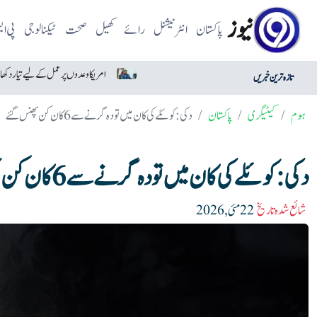
نیوز
پاکستان
انٹرنیشنل
رائے
کھیل
صحت
ٹیکنالوجی
پی ا
آسٹریلوی انجینئرز کی حیران کن ایجاد، غائب ہونے والا ڈرون تیار
امریکا وعدوں پر عمل کے لیے تیار دکھائی دیتا ہے: ایران
تازہ ترین خبریں
ہوم
کیٹیگری
پاکستان
دکی: کوئلے کی کان میں تودہ گرنے سے 6 کان کن پھنس گئے
دکی: کوئلے کی کان میں تودہ گرنے سے 6 کان کن پھنس گئے
شائع شدہ تاریخ