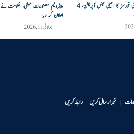
کرک میں سیکیورٹی فورسز کا انٹیلی جنس آپریشن، 4
پیٹرولیم مصنوعات مہنگی، حکومت نے ن
اعلان کر دیا
جولائی 11, 2026
ومات
خبر ارسال کریں
رابطہ کریں
|
|