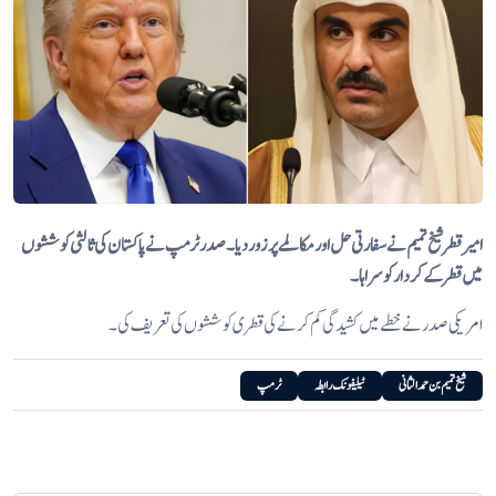
امیر قطر شیخ تمیم نے سفارتی حل اور مکالمے پر زور دیا۔ صدر ٹرمپ نے پاکستان کی ثالثی کوششوں
میں قطر کے کردار کو سراہا۔
امریکی صدر نے خطے میں کشیدگی کم کرنے کی قطری کوششوں کی تعریف کی۔
شیخ تمیم بن حمد الثانی
ٹیلیفونک رابطہ
ٹرمپ