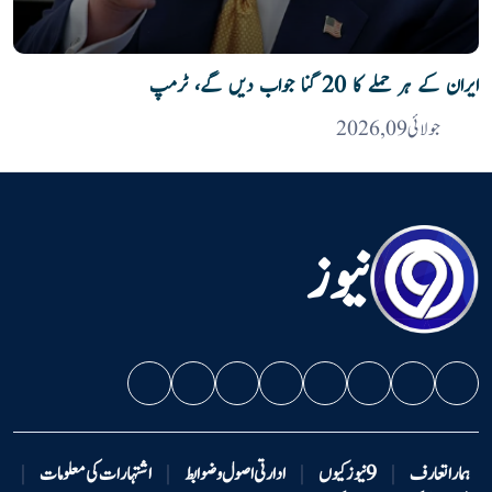
ایران کے ہر حملے کا 20 گنا جواب دیں گے، ٹرمپ
جولائی 09, 2026
نیوز
ہمارا تعارف
|
9 نیوزکیوں
|
ادارتی اصول و ضوابط
|
اشتہارات کی معلومات
|