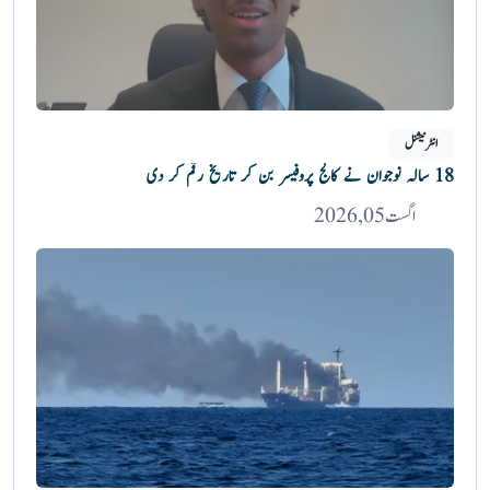
انٹرنیشنل
18 سالہ نوجوان نے کالج پروفیسر بن کر تاریخ رقم کر دی
اگست 05, 2026