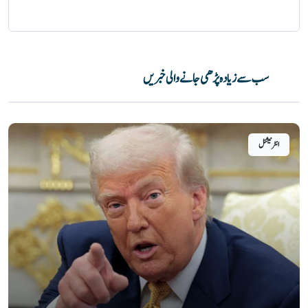
سب سے زیادہ پڑھی جانے والی خبریں
انٹرنیشنل