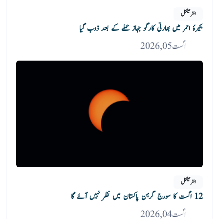
انٹرنیشنل
بحیرۂ احمر میں بھارتی کارگو جہاز حملے کے بعد ڈوب گیا
اگست 05, 2026
انٹرنیشنل
12 اگست کا سورج گرہن پاکستان میں نظر نہیں آئے گا
اگست 04, 2026