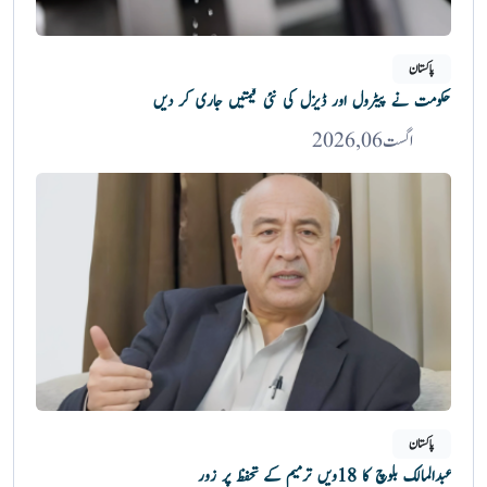
پاکستان
حکومت نے پیٹرول اور ڈیزل کی نئی قیمتیں جاری کر دیں
اگست 06, 2026
پاکستان
عبدالمالک بلوچ کا 18ویں ترمیم کے تحفظ پر زور