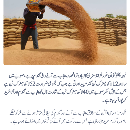
خیبر پختونخوا کی فلور ملز انڈسٹری کا زیادہ تر انحصار پنجاب سے آنے والی گندم پر ہے، صوبے میں
سالانہ 12 لاکھ میٹرک ٹن گندم پیدا ہوتی ہے جب کہ مجموعی ضرورت 52 لاکھ میٹرک ٹن ہے
جس کے پیش نظر صوبے میں 40 لاکھ میٹرک ٹن کے شارٹ فال کو پنجاب سے گندم اور آٹا خرید
کر پورا کیا
جاتا ہے۔
فلور ملز ایسوسی ایشن کے مطابق پنجاب سے آٹے اور گندم کی سپلائی متاثر ہونے سے ملز کو مہنگے
داموں گندم خریدنا پڑ رہی ہے جس سے مارکیٹ میں آٹے کی قیمتوں میں اضافے ہورہا ہے۔