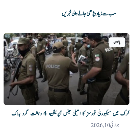
سب سے زیادہ پڑھی جانے والی خبریں
پاکستان
کرک میں سیکیورٹی فورسز کا انٹیلی جنس آپریشن، 4 دہشت گرد ہلاک
جولائی 10, 2026