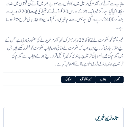
پنجاب سے آٹے اور گندم کی ترسیل میں رکاوٹوں سے صوبے بھر میں آٹے کی قیمتوں میں اضافہ
ریکارڈ کیا گیا ہے، گزشتہ ایک ہفتے کے دوران 20 کلو آٹے کے تھیلے کی قیمت 2200 روپے سے
بڑھ کر 2400 روپے ہوگئی ہے جس سے عام شہری اور کم آمدن والا طبقہ بری طرح متاثر ہورہا
ہے۔
خیبرپختونخوا حکومت نے 2 لاکھ 25 ہزار میٹرک ٹن گندم خریدنے کی منظوری دی ہے جس کے
لیے فنڈز جاری کردیے ہیں جب کہ حکومت نے وفاق اور پنجاب حکومت کو خطوط لکھے ہیں جن
میں گندم کی بین الصوبائی ترسیل پر پابندی کو غیر آئینی قرار دیتے ہوئے پنجاب سے گندم کی
ترسیل پر عائد پابندی فوری طور پر ہٹانے کا مطالبہ کیا ہے۔
گندم
پنجاب
خیبرپختونخواہ
مہنگائی
تازہ ترین خبریں