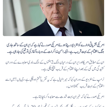
امریکی نشریاتی ادارے کو انٹرویو دیتے ہوئے امریکی صدر نے کہا ہے کہ ایران کے ساتھ جاری
جنگ اختتام کے بہت قریب ہے، جبکہ امن مذاکرات کے دوبارہ آغاز کی توقع کی جا رہی ہے۔
ان کے مطابق امریکا اور ایران کے درمیان جنگ 2 ہفتوں کے جنگ بندی معاہدے کے دوران
کشیدگی میں کمی کے بعد اپنے اختتام کے قریب پہنچ چکی ہے۔
ٹرمپ نے انٹرویو کے دوران کہا کہ میرا خیال ہے کہ یہ تقریباً ختم ہو چکی ہے، جی ہاں! میں اسے
اختتام کے بہت قریب سمجھتا ہوں۔
امریکی صدر نے کہا کہ تہران بہت شدت سے معاہدہ کرنا چاہتا ہے۔