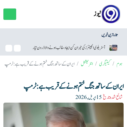
نیوز
تازہ ترین خبریں
یلوی انجینئرز کی حیران کن ایجاد، غائب ہونے والا ڈرون تیار
سام سنگ نے اینڈرائیڈ سیکیور
ہوم
کیٹیگری
انٹرنیشنل
ایران کے ساتھ جنگ ختم ہونے کے قریب ہے: ٹرمپ
ایران کے ساتھ جنگ ختم ہونے کے قریب ہے: ٹرمپ
شائع شدہ تاریخ