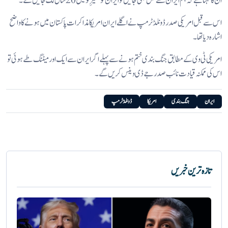
ان کا کہنا ہے کہ ہم ایران سے نکل بھی جائیں تو ایران کو تعمیرِ نو میں 20 سال لگ جائیں گے۔
اس سے قبل امریکی صدر ڈونلڈ ٹرمپ نے اگلے ایران امریکا مذاکرات پاکستان میں ہونے کا واضح
اشارہ دیا تھا۔
امریکی ٹی وی کے مطابق جنگ بندی ختم ہونے سے پہلے اگر ایران سے ایک اور میٹنگ طے ہوئی تو
اس کی ممکنہ قیادت نائب صدر جے ڈی وینس کریں گے۔
ایران
جنگ بندی
امریکا
ڈونلڈ ٹرمپ
تازہ ترین خبریں