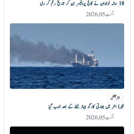
18 سالہ نوجوان نے کالج پروفیسر بن کر تاریخ رقم کر دی
اگست 05, 2026
انٹرنیشنل
بحیرۂ احمر میں بھارتی کارگو جہاز حملے کے بعد ڈوب گیا
اگست 05, 2026