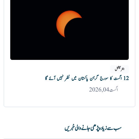
انٹرنیشنل
12 اگست کا سورج گرہن پاکستان میں نظر نہیں آئے گا
اگست 04, 2026
سب سے زیادہ پڑھی جانے والی خبریں