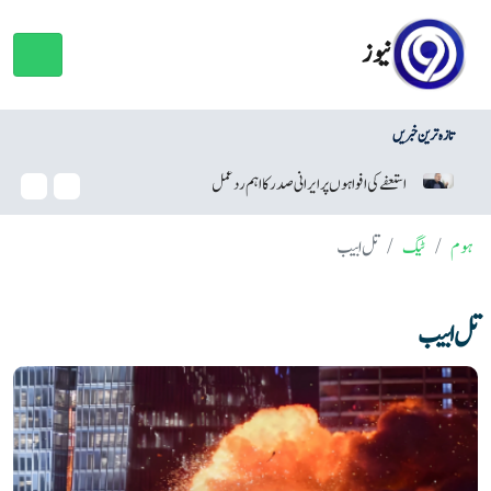
نیوز
تازہ ترین خبریں
وائٹ ہاؤس بال روم منصوبہ، ٹرمپ کو عدالت سے بڑا جھٹکا
ہوم
ٹیگ
تل ابیب
تل ابیب