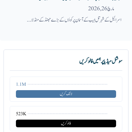
مارچ 26, 2026
اسرائیل کے شہر تل ابیب کے آسمان پر کوؤں کے بڑے جھنڈ کے منڈلا...
سوشل میڈیا پر ہمیں فالو کریں
1.1M
لائک کریں
523K
فالو کریں