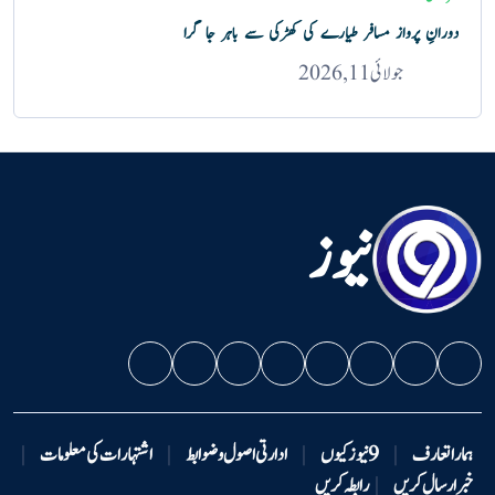
دورانِ پرواز مسافر طیارے کی کھڑکی سے باہر جا گرا
جولائی 11, 2026
نیوز
ہمارا تعارف
|
9 نیوزکیوں
|
ادارتی اصول و ضوابط
|
اشتہارات کی معلومات
|
خبر ارسال کریں
|
رابطہ کریں