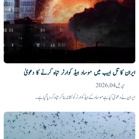
ایران کا تل ابیب میں موساد ہیڈ کوارٹر تباہ کرنے کا دعویٰ
اپریل 04, 2026
ایران نے دعویٰ کیا ہے موساد کے ہیڈکوارٹر کو نشانہ بنا کر تباہ کر دیا گیا ہے۔