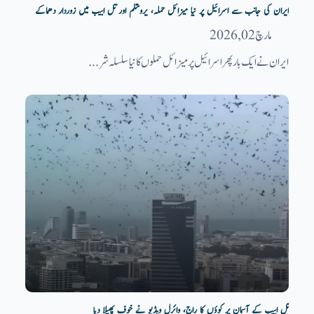
ایران کی جانب سے اسرائیل پر نیا میزائل حملہ، یروشلم اور تل ابیب میں زوردار دھماکے
مارچ 02, 2026
ایران نے ایک بار پھر اسرائیل پر میزائل حملوں کا نیا سلسلہ شر...
تل ابیب کے آسمان پر کوؤں کا راج، وائرل ویڈیو نے خوف پھیلا دیا