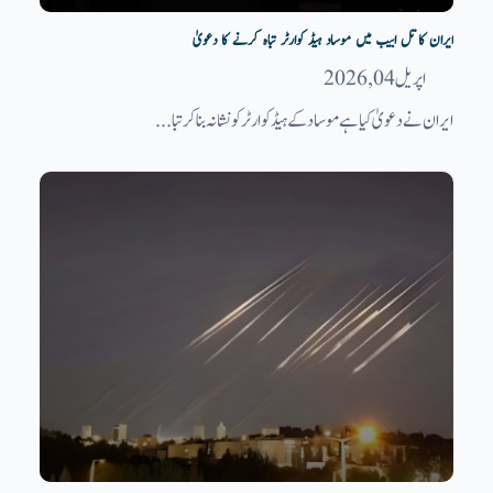
ایران کا تل ابیب میں موساد ہیڈ کوارٹر تباہ کرنے کا دعویٰ
اپریل 04, 2026
ایران نے دعویٰ کیا ہے موساد کے ہیڈکوارٹر کو نشانہ بنا کر تبا...