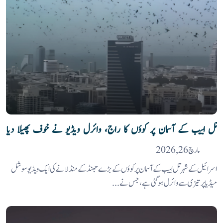
تل ابیب کے آسمان پر کوؤں کا راج، وائرل ویڈیو نے خوف پھیلا دیا
مارچ 26, 2026
اسرائیل کے شہر تل ابیب کے آسمان پر کوؤں کے بڑے جھنڈ کے منڈلانے کی ایک ویڈیو سوشل
میڈیا پر تیزی سے وائرل ہو گئی ہے، جس نے...