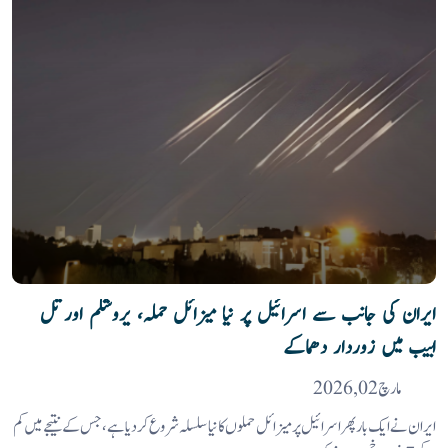
ایران کی جانب سے اسرائیل پر نیا میزائل حملہ، یروشلم اور تل
ابیب میں زوردار دھماکے
مارچ 02, 2026
ایران نے ایک بار پھر اسرائیل پر میزائل حملوں کا نیا سلسلہ شروع کر دیا ہے، جس کے نتیجے میں کم