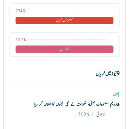
274K
سبسکرائب کریں
53.5K
فالو کریں
9 نیوز میں نمایاں
پاکستان
پیٹرولیم مصنوعات مہنگی، حکومت نے نئی قیمتوں کا اعلان کر دیا
جولائی 11, 2026