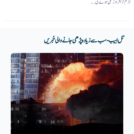
از کم 7 افراد زخمی ہونے کی...
تل ابیب - سب سے زیادہ پڑھی جانے والی خبریں