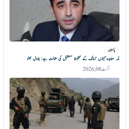
پاکستان
مکہ معاہدہ تینوں ممالک کے محفوظ مستقبل کی ضمانت ہے: بلاول بھٹو
اگست 08, 2026