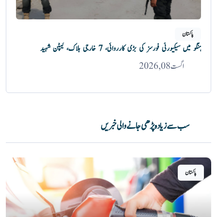
پاکستان
ہنگو میں سیکیورٹی فورسز کی بڑی کارروائی، 7 خارجی ہلاک، کیپٹن شہید
اگست 08, 2026
سب سے زیادہ پڑھی جانے والی خبریں
پاکستان