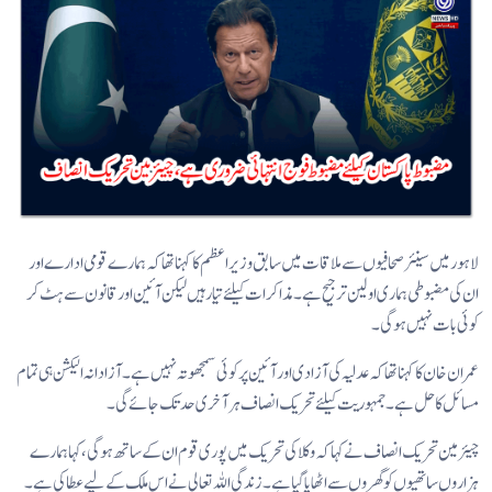
لاہور میں سینئر صحافیوں سے ملاقات میں سابق وزیراعظم کا کہنا تھا کہ ہمارے قومی ادارے اور
ان کی مضبوطی ہماری اولین ترجیح ہے۔ مذاکرات کیلئے تیار ہیں لیکن آئین اور قانون سے ہٹ کر
کوئی بات نہیں ہو گی۔
عمران خان کا کہنا تھا کہ عدلیہ کی آزادی اور آئین پر کوئی سمجھوتہ نہیں ہے۔ آزادانہ الیکشن ہی تمام
مسائل کا حل ہے۔ جمہوریت کیلئے تحریک انصاف ہر آخری حد تک جائے گی۔
چیئرمین تحریک انصاف نے کہا کہ وکلا کی تحریک میں پوری قوم ان کے ساتھ ہو گی، کہا ہمارے
ہزاروں ساتھیوں کوگھروں سے اٹھایا گیا ہے۔ زندگی اللہ تعالی نے اس ملک کےلیے عطا کی ہے۔