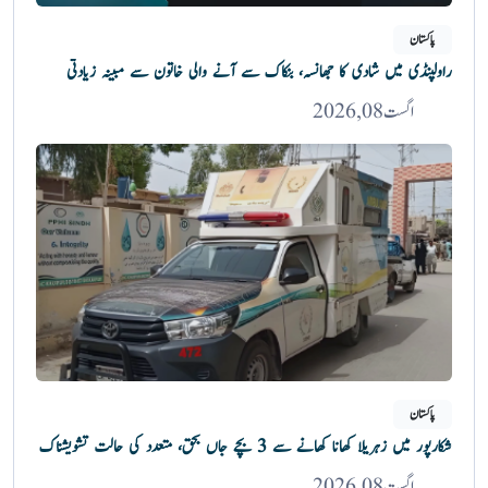
پاکستان
راولپنڈی میں شادی کا جھانسہ، بنکاک سے آنے والی خاتون سے مبینہ زیادتی
اگست 08, 2026
پاکستان
شکارپور میں زہریلا کھانا کھانے سے 3 بچے جاں بحق، متعدد کی حالت تشویشناک
اگست 08, 2026