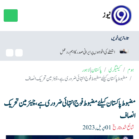
نیوز
تازہ ترین خبریں
فے کی افواہوں پر ایرانی صدر کا اہم ردعمل
وائٹ ہاؤس بال روم منصوبہ،
ہوم
کیٹیگری
پاکستان
|
لاہور
مضبوط پاکستان کیلئے مضبوط فوج انتہائی ضروری ہے، چیئرمین تحریک انصاف
مضبوط پاکستان کیلئے مضبوط فوج انتہائی ضروری ہے، چیئرمین تحریک
انصاف
شائع شدہ تاریخ