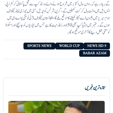
گے۔ یاد رہے کہ رواں سال اکتوبر میں شروع ہونے والے ورلڈکپ سے قبل پاکستانی کرکٹرز پی
ایس ایل میں وائٹ بال کرکٹ کھیلیں گے، گرین شرٹس کو اپریل، مئی میں نیوزی لینڈ کیخلاف
ہوم سیریز میں 5ون ڈے میچز کھیلنے کا موقع ملے گا،افغانستان کیخلاف 3ٹی ٹوئنٹی یواے ای میں
ہوں گے۔ ستمبر میں ایشیا کپ بھی 50اوورز فارمیٹ کا ہے جس میں تیاریوں کو جانچنے اور اسکواڈ
کو حتمی شکل دینے کا آخری موقع ہوگا۔
SPORTS NEWS
WORLD CUP
9 NEWS HD
BABAR AZAM
تازہ ترین خبریں