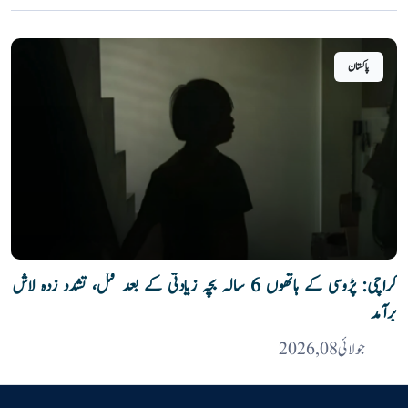
پاکستان
کراچی: پڑوسی کے ہاتھوں 6 سالہ بچہ زیادتی کے بعد قتل، تشدد زدہ لاش
برآمد
جولائی 08, 2026