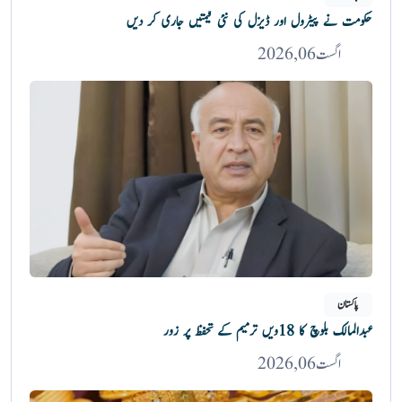
حکومت نے پیٹرول اور ڈیزل کی نئی قیمتیں جاری کر دیں
اگست 06, 2026
پاکستان
عبدالمالک بلوچ کا 18ویں ترمیم کے تحفظ پر زور
اگست 06, 2026