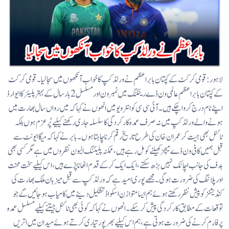
لاہور: قومی کرکٹ کے کپتان بابر اعظم نے ورلڈکپ کا خواب آنکھوں میں سجالیا۔ قومی کرکٹ
کے کپتان بابر اعظم عالمی ون ڈے رینکنگ میں نمبر ون اور مسلسل 2 بار سال کے بہتر پلیئر کا ایوارڈ
اپنے نام درج کرواچکے ہیں۔ آئی سی سی کو انٹرویو میں انھوں نے کہا کہ میں رواں سال بھارت میں
ہونے والے ورلڈکپ میں نہ صرف عمدہ کارکردگی کا سلسلہ جاری رکھنے کیلیے پْر عزم ہوں بلکہ
ٹائٹل بھی جیت کر عمران خان کی طرح تاریخ رقم کرنا چاہتا ہوں۔ بابر نے کہا کہ میگا ایونٹ سے
قبل ہمیں کافی ون ڈے میچز کھیلنے کو مل رہے ہیں،ممکنہ پلیئنگ الیون نظروں میں ہے مگر کسی بھی
ہدف کی جانب اچانک نہیں بڑھ سکتے،ایک ایک کرکے قدم اٹھانا پڑے ہیں،اس کیلیے سخت محنت
اور پلاننگ کی ضرورت ہوگی۔ مجھے پوری امید ہے کہ ورلڈکپ سے قبل میزبان ملک بھارت کی
کنڈیشنز کو پیش نظر رکھتے ہوئے ہم ایسا متوازن اسکواڈ تشکیل دینے میں کامیاب ہوجائیں گے جو
توقعات کے مطابق کارکردگی پیش کرسکے۔ انھوں نے کہا کہ کوئی بھی ٹائٹل جیتنے کیلیے مسلسل عمدہ
پرفارم کرنے کی ضرورت ہوتی ہے، ہم اس کیلیے بھرپور تیاری کرتے ہوئے میدان میں اتریں