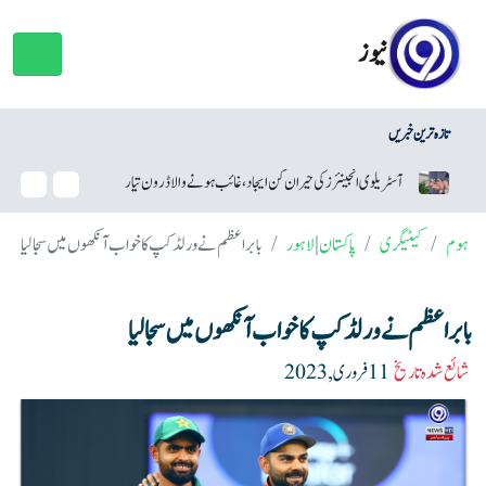
نیوز
تازہ ترین خبریں
نئرز کی حیران کن ایجاد، غائب ہونے والا ڈرون تیار
سام سنگ نے اینڈرائیڈ سیکیورٹی اپ ڈیٹ
ہوم
کیٹیگری
پاکستان
|
لاہور
بابراعظم نے ورلڈکپ کا خواب آنکھوں میں سجالیا
بابراعظم نے ورلڈکپ کا خواب آنکھوں میں سجالیا
شائع شدہ تاریخ