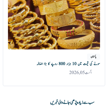
پاکستان
سونے کی قیمت میں 10 ہزار 800 روپے کا بڑا اضافہ
اگست 05, 2026
سب سے زیادہ پڑھی جانے والی خبریں