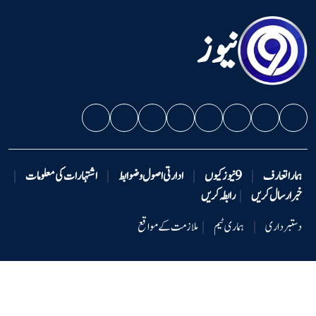
نیوز
ہمارا تعارف
|
9 نیوزکیوں
|
ادارتی اصول و ضوابط
|
اشتہارات کی معلومات
|
خبر ارسال کریں
|
رابطہ کریں
دستبرداری
|
ہماری ٹیم
|
ملازمت کے مواقع
کاپی رائٹ © 2026 -9نیوز - جملہ حقوق محفوظ ہیں